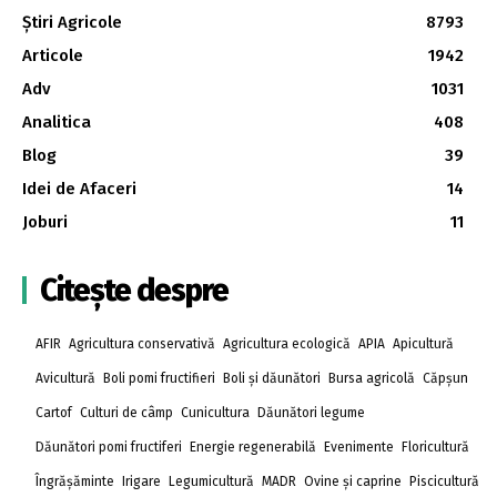
Știri Agricole
8793
Articole
1942
Adv
1031
Analitica
408
Blog
39
Idei de Afaceri
14
Joburi
11
Citește despre
AFIR
Agricultura conservativă
Agricultura ecologică
APIA
Apicultură
Avicultură
Boli pomi fructifieri
Boli și dăunători
Bursa agricolă
Căpșun
Cartof
Culturi de câmp
Cunicultura
Dăunători legume
Dăunători pomi fructiferi
Energie regenerabilă
Evenimente
Floricultură
Îngrășăminte
Irigare
Legumicultură
MADR
Ovine și caprine
Piscicultură