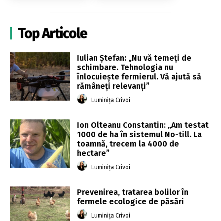
Top Articole
Iulian Ștefan: „Nu vă temeți de
schimbare. Tehnologia nu
înlocuiește fermierul. Vă ajută să
rămâneți relevanți”
Luminița Crivoi
Ion Olteanu Constantin: „Am testat
1000 de ha în sistemul No-till. La
toamnă, trecem la 4000 de
hectare”
Luminița Crivoi
Prevenirea, tratarea bolilor în
fermele ecologice de păsări
Luminița Crivoi