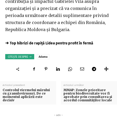
contribuția și impactul Gabrielei Vila asupra
organizației și a precizat că va comunica în
perioada următoare detalii suplimentare privind
structura de coordonare a echipei din România,
Republica Moldova și Bulgaria.
➜
Top hibrizi de rapiță Lidea pentru profit în fermă
CITEȘTE DESPRE ->
Adama
Articolul precedent
Articolul următor
Controlul viermelui mărului
MMAP: Zonele prioritare
cu granulovirusuri. De ce
pentru biodiversitate vor fi
momentul aplicării este
aprobate prin consultarea şi
decisiv
acordul comunităţilor locale
‹ adv ›