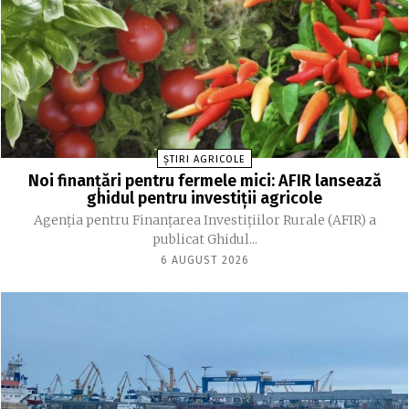
ȘTIRI AGRICOLE
Noi finanțări pentru fermele mici: AFIR lansează
ghidul pentru investiții agricole
Agenția pentru Finanțarea Investițiilor Rurale (AFIR) a
publicat Ghidul...
6 AUGUST 2026