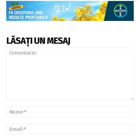
LĂSAȚI UN MESAJ
Comentariu:
Nu
Ema