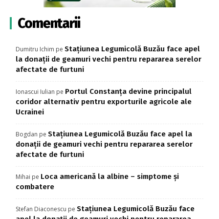
Comentarii
Stațiunea Legumicolă Buzău face apel
Dumitru Ichim
pe
la donații de geamuri vechi pentru repararea serelor
afectate de furtuni
Portul Constanța devine principalul
Ionascui Iulian
pe
coridor alternativ pentru exporturile agricole ale
Ucrainei
Stațiunea Legumicolă Buzău face apel la
Bogdan
pe
donații de geamuri vechi pentru repararea serelor
afectate de furtuni
Loca americană la albine – simptome și
Mihai
pe
combatere
Stațiunea Legumicolă Buzău face
Stefan Diaconescu
pe
apel la donații de geamuri vechi pentru repararea