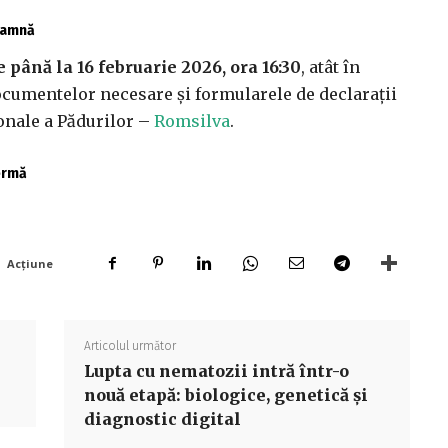
toamnă
 până la 16 februarie 2026, ora 16:30
, atât în
 documentelor necesare și formularele de declarații
onale a Pădurilor –
Romsilva
.
fermă
Acțiune
Articolul următor
Lupta cu nematozii intră într-o
nouă etapă: biologice, genetică și
diagnostic digital