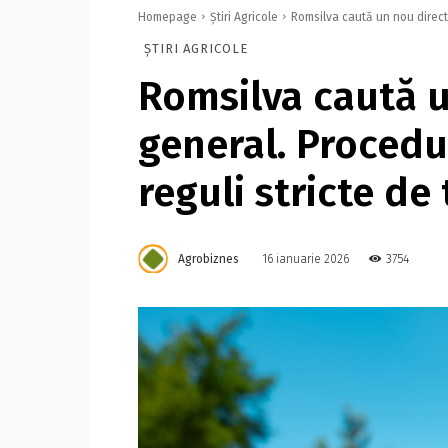
Homepage
Știri Agricole
Romsilva caută un nou directo
ȘTIRI AGRICOLE
Romsilva caută u
general. Procedu
reguli stricte de
Agrobiznes
3754
16 ianuarie 2026