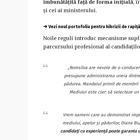
îmbunătățită față de forma inițială
, 
și cei ai ministerului.
➜
Vezi noul portofoliu pentru hibrizii de rapiț
Noile reguli introduc mecanisme supli
parcursului profesional al candidațilo
„Romsilva are nevoie de o conducere 
presupune administrarea uneia dintre
pădurea. Mandatul primit de membrii C
Mediului este clar: să selecteze un
Vrem oameni care au demonstrat imple
mediului, apelor și pădurilor, Diana B
candidați cu experiență poate garanta u