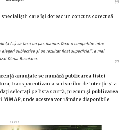
t specialiștii care își doresc un concurs corect să
edință (…) să facă un pas înainte. Doar o competiție între
alegeri subiective și un rezultat final superficial”, a mai
izat Diana Buzoianu.
arență anunțate se numără publicarea listei
tora
, transparentizarea scrisorilor de intenție și a
dați selectați pe lista scurtă, precum și
publicarea
a și MMAP
, unde acestea vor rămâne disponibile
‹ adv ›