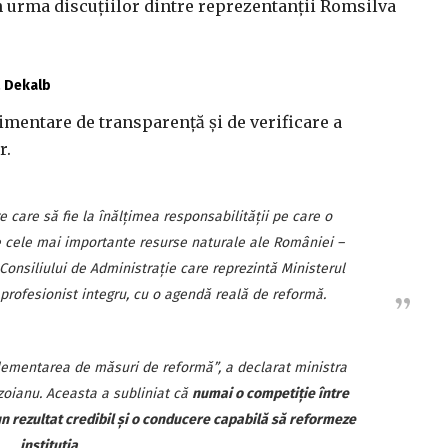
în urma discuțiilor dintre reprezentanții Romsilva
ă Dekalb
mentare de transparență și de verificare a
r.
care să fie la înălțimea responsabilității pe care o
 cele mai importante resurse naturale ale României –
onsiliului de Administrație care reprezintă Ministerul
 profesionist integru, cu o agendă reală de reformă.
mentarea de măsuri de reformă”, a declarat ministra
uzoianu. Aceasta a subliniat că
numai o competiție între
n rezultat credibil și o conducere capabilă să reformeze
instituția
.