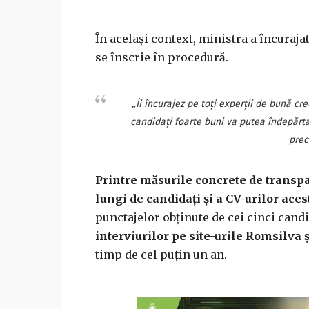
În același context, ministra a încuraja
se înscrie în procedură.
„Îi încurajez pe toți experții de bună cr
candidați foarte buni va putea îndepărta 
prec
Printre măsurile concrete de transp
lungi de candidați și a CV-urilor aces
punctajelor obținute de cei cinci candi
interviurilor pe site-urile Romsilv
timp de cel puțin un an.