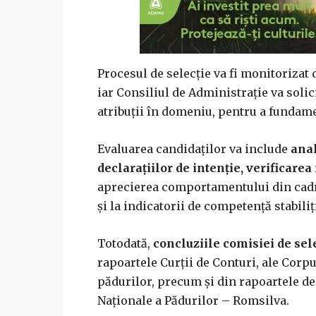
Procesul de selecție va fi monitorizat
iar Consiliul de Administrație va solic
atribuții în domeniu, pentru a fundame
Evaluarea candidaților va include
anal
declarațiilor de intenție, verificarea 
aprecierea comportamentului din cadrul
și la indicatorii de competență stabiliț
Totodată,
concluziile comisiei de sele
rapoartele Curții de Conturi, ale Corpu
pădurilor, precum și din rapoartele de
Naționale a Pădurilor – Romsilva.