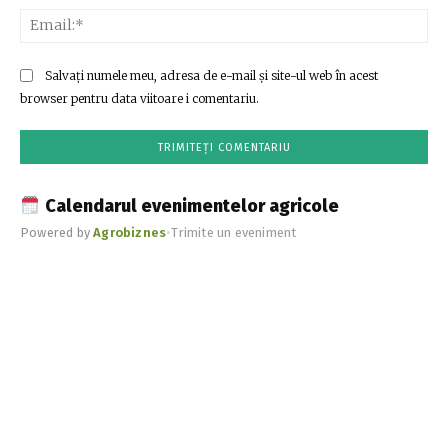
Ema
Salvați numele meu, adresa de e-mail și site-ul web în acest
browser pentru data viitoare i comentariu.
Calendarul evenimentelor agricole
Powered by
Agrobiznes
•
Trimite un eveniment