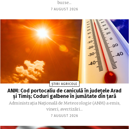
burse...
7 AUGUST 2026
ȘTIRI AGRICOLE
ANM: Cod portocaliu de caniculă în judeţele Arad
şi Timiş; Coduri galbene în jumătate din ţară
Administraţia Naţională de Meteorologie (ANM) a emis,
vineri, avertizări...
7 AUGUST 2026