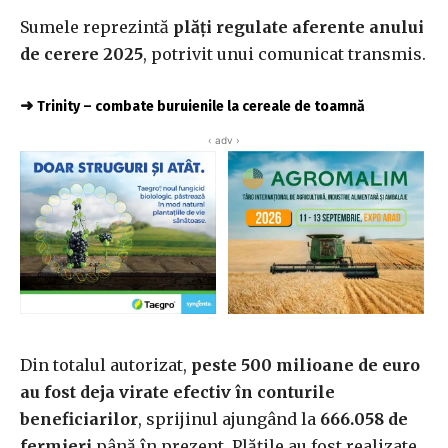
Sumele reprezintă
plăţi regulate aferente anului
de cerere 2025
, potrivit unui comunicat transmis.
➜
Trinity – combate buruienile la cereale de toamnă
‹ adv ›
Din totalul autorizat,
peste 500 milioane de euro
au fost deja virate efectiv în conturile
beneficiarilor
, sprijinul ajungând la
666.058 de
fermieri
până în prezent. Plățile au fost realizate