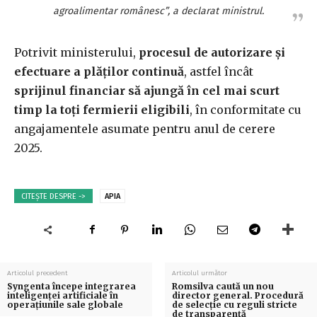
agroalimentar românesc”, a declarat ministrul.
Potrivit ministerului,
procesul de autorizare şi
efectuare a plăţilor continuă
, astfel încât
sprijinul financiar să ajungă în cel mai scurt
timp la toţi fermierii eligibili
, în conformitate cu
angajamentele asumate pentru anul de cerere
2025.
CITEȘTE DESPRE ->
APIA
Articolul precedent
Articolul următor
Syngenta începe integrarea
Romsilva caută un nou
inteligenței artificiale în
director general. Procedură
operațiunile sale globale
de selecție cu reguli stricte
de transparență