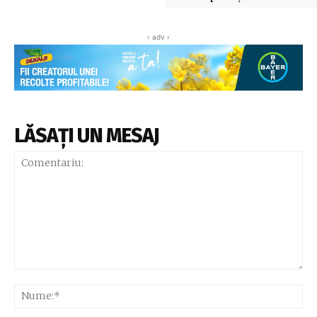
‹ adv ›
LĂSAȚI UN MESAJ
Comentariu:
Nu