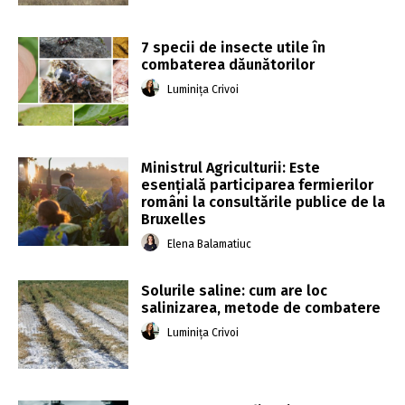
7 specii de insecte utile în
combaterea dăunătorilor
Luminița Crivoi
Ministrul Agriculturii: Este
esenţială participarea fermierilor
români la consultările publice de la
Bruxelles
Elena Balamatiuc
Solurile saline: cum are loc
salinizarea, metode de combatere
Luminița Crivoi