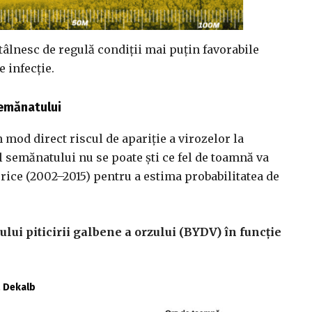
tâlnesc de regulă condiții mai puțin favorabile
e infecție.
semănatului
mod direct riscul de apariție a virozelor la
semănatului nu se poate ști ce fel de toamnă va
orice (2002–2015) pentru a estima probabilitatea de
sului piticirii galbene a orzului (BYDV) în funcție
ă Dekalb