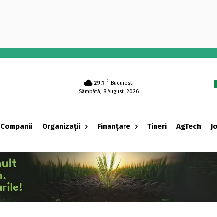
-
C
29.1
București
Sâmbătă, 8 August, 2026
Companii
Organizații
Finanțare
Tineri
AgTech
J
‹ adv ›