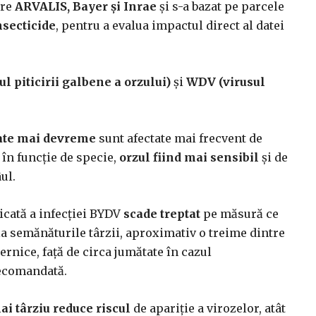
tre
ARVALIS, Bayer și Inrae
și s-a bazat pe parcele
nsecticide
, pentru a evalua impactul direct al datei
l piticirii galbene a orzului)
și
WDV (
virusul
ate mai devreme
sunt afectate mai frecvent de
 în funcție de specie,
orzul fiind mai sensibil
și de
ul.
dicată a infecției BYDV
scade treptat
pe măsură ce
 la semănăturile târzii, aproximativ o treime dintre
ernice, față de circa jumătate în cazul
recomandată.
i târziu reduce riscul
de apariție a virozelor, atât