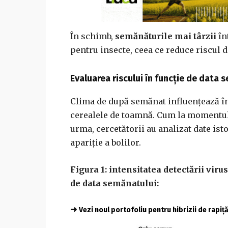
În schimb,
semănăturile mai târzii
în
pentru insecte, ceea ce reduce riscul d
Evaluarea riscului în funcție de data 
Clima de după semănat influențează în 
cerealele de toamnă. Cum la momentul 
urma, cercetătorii au analizat date ist
apariție a bolilor.
Figura 1: intensitatea detectării viru
de data semănatului:
➜
Vezi noul portofoliu pentru hibrizii de rapiț