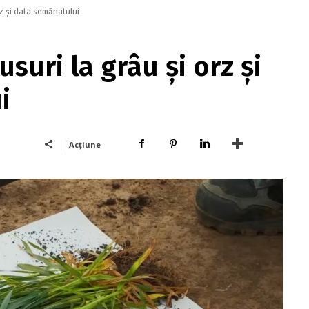
orz și data semănatului
usuri la grâu și orz și
i
Acțiune