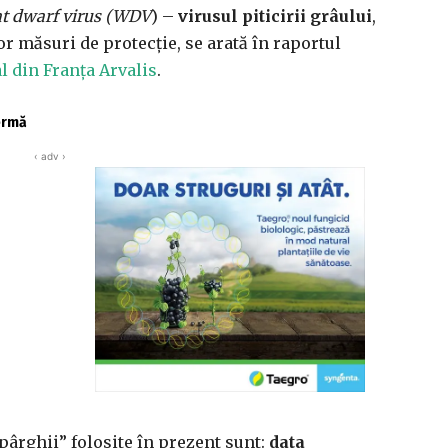
t dwarf virus (WDV
) –
virusul piticirii grâului
,
 măsuri de protecție, se arată în raportul
al din Franța Arvalis
.
fermă
‹ adv ›
„pârghii” folosite în prezent sunt:
data