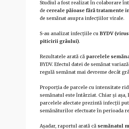
Studiul a fost realizat în colaborare în
de
cereale păioase fără tratamente i
de semănat asupra infecțiilor virale.
S-au analizat infecțiile cu
BYDV (virusu
piticirii grâului
)
.
Rezultatele arată că
parcelele semăn
BYDV. Efectul datei de semănat variază
regulă semănat mai devreme decât grâ
Proporția de parcele cu intensitate ri
semănatul este întârziat. Chiar și așa,
parcelele afectate prezintă infecții put
semănăturilor efectuate în perioada 
Așadar, raportul arată că
semănatul ma