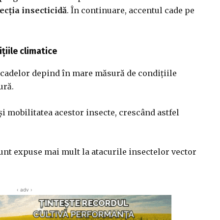
ecția insecticidă
. În continuare, accentul cade pe
țiile climatice
 cicadelor depind în mare măsură de condițiile
ură.
i mobilitatea acestor insecte, crescând astfel
unt expuse mai mult la atacurile insectelor vector
‹ adv ›