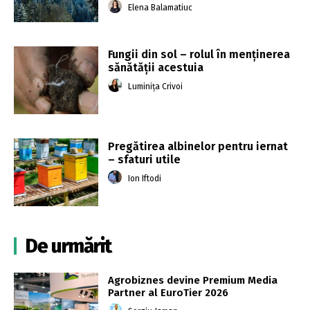
Elena Balamatiuc
Fungii din sol – rolul în menținerea
sănătății acestuia
Luminița Crivoi
Pregătirea albinelor pentru iernat
– sfaturi utile
Ion Iftodi
De urmărit
Agrobiznes devine Premium Media
Partner al EuroTier 2026