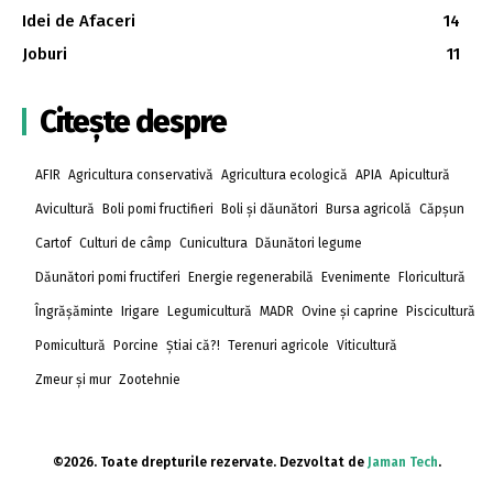
Idei de Afaceri
14
Joburi
11
Citește despre
AFIR
Agricultura conservativă
Agricultura ecologică
APIA
Apicultură
Avicultură
Boli pomi fructifieri
Boli și dăunători
Bursa agricolă
Căpșun
Cartof
Culturi de câmp
Cunicultura
Dăunători legume
Dăunători pomi fructiferi
Energie regenerabilă
Evenimente
Floricultură
Îngrășăminte
Irigare
Legumicultură
MADR
Ovine și caprine
Piscicultură
Pomicultură
Porcine
Știai că?!
Terenuri agricole
Viticultură
Zmeur și mur
Zootehnie
©2026. Toate drepturile rezervate. Dezvoltat de
Jaman Tech
.