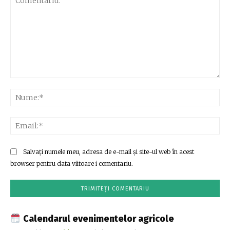
Comentariu:
Nu
Ema
Salvați numele meu, adresa de e-mail și site-ul web în acest
browser pentru data viitoare i comentariu.
Calendarul evenimentelor agricole