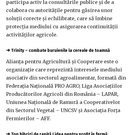
participa activ la consultările publice şi de a
colabora cu autorităţile pentru găsirea unor
soluţii corecte şi echilibrate, care să îmbine
protecţia mediului cu asigurarea continuităţii
activităţilor agricole.
➜
Trinity – combate buruienile la cereale de toamnă
Alianţa pentru Agricultură şi Cooperare este o
organizaţie care reprezintă interesele mediului
asociativ din sectorul agroalimentar, formată din
Federaţia Naţională PRO AGRO, Liga Asociaţiilor
Producătorilor Agricoli din România – LAPAR,
Uniunea Naţională de Ramură a Cooperativelor
din Sectorul Vegetal – UNCSV şi Asociaţia Forţa
Fermierilor – AFF.
➜
Top hibrizi de rapiță Lidea pentru profit în fermă