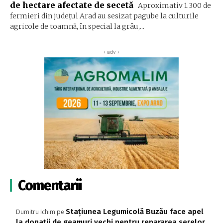
de hectare afectate de secetă
Aproximativ 1.300 de
fermieri din județul Arad au sesizat pagube la culturile
agricole de toamnă, în special la grâu,...
‹ adv ›
Comentarii
Stațiunea Legumicolă Buzău face apel
Dumitru Ichim
pe
la donații de geamuri vechi pentru repararea serelor