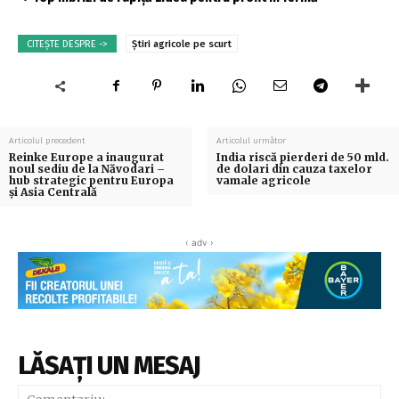
CITEȘTE DESPRE ->
Știri agricole pe scurt
Articolul precedent
Articolul următor
Reinke Europe a inaugurat
India riscă pierderi de 50 mld.
noul sediu de la Năvodari –
de dolari din cauza taxelor
hub strategic pentru Europa
vamale agricole
și Asia Centrală
‹ adv ›
LĂSAȚI UN MESAJ