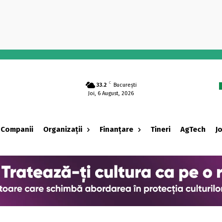
-
C
33.2
București
Joi, 6 August, 2026
Companii
Organizații
Finanțare
Tineri
AgTech
J
‹ adv ›