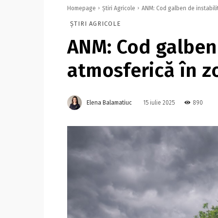
Homepage
Știri Agricole
ANM: Cod galben de instabili
ȘTIRI AGRICOLE
ANM: Cod galben 
atmosferică în z
Elena Balamatiuc
890
15 iulie 2025