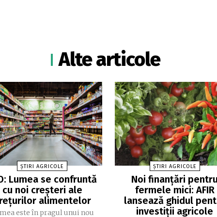
Alte articole
ȘTIRI AGRICOLE
ȘTIRI AGRICOLE
O: Lumea se confruntă
Noi finanțări pentr
cu noi creşteri ale
fermele mici: AFIR
reţurilor alimentelor
lansează ghidul pent
investiții agricole
mea este în pragul unui nou