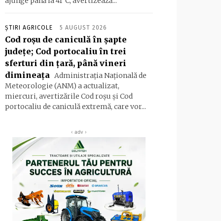
ajunge până la 41°C, avertizează...
ȘTIRI AGRICOLE
5 AUGUST 2026
Cod roşu de caniculă în şapte
judeţe; Cod portocaliu în trei
sferturi din ţară, până vineri
dimineaţa
Administraţia Naţională de
Meteorologie (ANM) a actualizat,
miercuri, avertizările Cod roşu şi Cod
portocaliu de caniculă extremă, care vor...
‹ adv ›