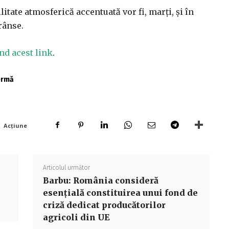
tate atmosferică accentuată vor fi, marți, și în
trânse.
nd acest link
.
fermă
Acțiune
Articolul următor
Barbu: România consideră
esenţială constituirea unui fond de
criză dedicat producătorilor
agricoli din UE