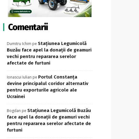
Comentarii
Stațiunea Legumicolă
Dumitru Ichim
pe
Buzău face apel la donații de geamuri
vechi pentru repararea serelor
afectate de furtuni
Portul Constanța
Ionascui Iulian
pe
devine principalul coridor alternativ
pentru exporturile agricole ale
Ucrainei
Stațiunea Legumicolă Buzău
Bogdan
pe
face apel la donații de geamuri vechi
pentru repararea serelor afectate de
furtuni