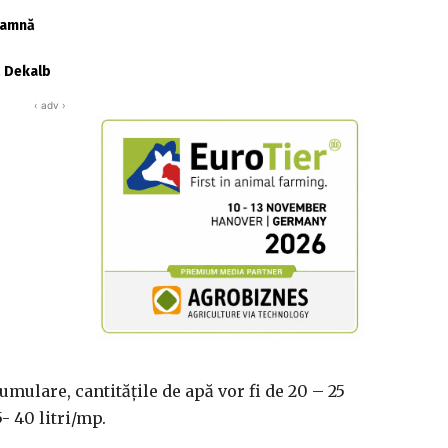
toamnă
ă Dekalb
‹ adv ›
umulare, cantitățile de apă vor fi de 20 – 25
5- 40 litri/mp.