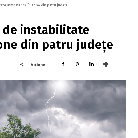
tate atmosferică în zone din patru județe
de instabilitate
one din patru județe
Acțiune