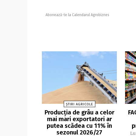
Abonează-te la Calendarul Agrobiznes
ȘTIRI AGRICOLE
Producția de grâu a celor
FA
mai mari exportatori ar
putea scădea cu 11% în
p
sezonul 2026/27
Lu