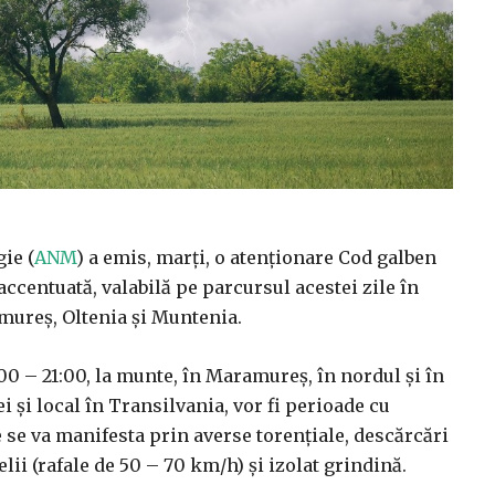
ie (
ANM
) a emis, marți, o atenționare Cod galben
ccentuată, valabilă pe parcursul acestei zile în
mureș, Oltenia și Muntenia.
:00 – 21:00, la munte, în Maramureș, în nordul și în
i și local în Transilvania, vor fi perioade cu
e se va manifesta prin averse torențiale, descărcări
jelii (rafale de 50 – 70 km/h) și izolat grindină.