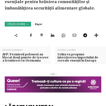
esențiale pentru hrănirea comunităților și
îmbunătățirea securității alimentare globale.
CITEȘTE DESPRE ->
Bayer
Articolul precedent
Articolul următor
AFP: Fermierii polonezi au
Cehia va propune
blocat două puncte de trecere
interzicerea importului de
a frontierei cu Germania
cereale rusești în Europa
‹ adv ›