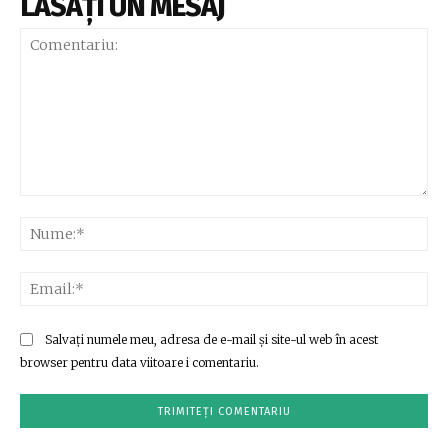
LĂSAȚI UN MESAJ
Comentariu:
Nu
Ema
Salvați numele meu, adresa de e-mail și site-ul web în acest
browser pentru data viitoare i comentariu.