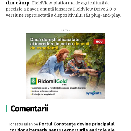
din câmp
FieldView, platforma de agricultură de
precizie a Bayer, anunță lansarea FieldView Drive 2.0, o
versiune reproiectată a dispozitivului său plug-and-play...
‹ adv ›
Comentarii
Portul Constanța devine principalul
Ionascui Iulian
pe
coridor alternativ pentru exporturile agricole ale