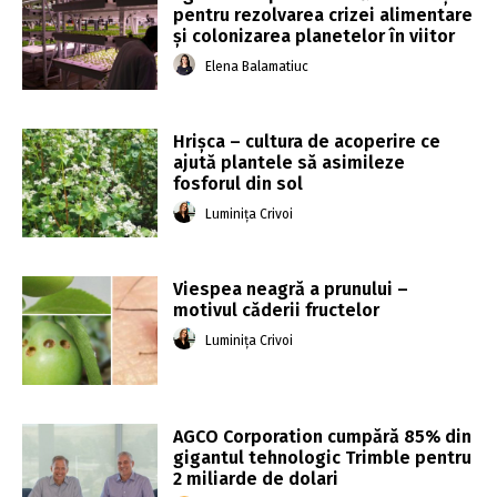
pentru rezolvarea crizei alimentare
și colonizarea planetelor în viitor
Elena Balamatiuc
Hrișca – cultura de acoperire ce
ajută plantele să asimileze
fosforul din sol
Luminița Crivoi
Viespea neagră a prunului –
motivul căderii fructelor
Luminița Crivoi
AGCO Corporation cumpără 85% din
gigantul tehnologic Trimble pentru
2 miliarde de dolari