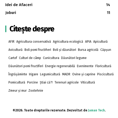
Idei de Afaceri
14
Joburi
11
Citește despre
AFIR
Agricultura conservativă
Agricultura ecologică
APIA
Apicultură
Avicultură
Boli pomi fructifieri
Boli și dăunători
Bursa agricolă
Căpșun
Cartof
Culturi de câmp
Cunicultura
Dăunători legume
Dăunători pomi fructiferi
Energie regenerabilă
Evenimente
Floricultură
Îngrășăminte
Irigare
Legumicultură
MADR
Ovine și caprine
Piscicultură
Pomicultură
Porcine
Știai că?!
Terenuri agricole
Viticultură
Zmeur și mur
Zootehnie
©2026. Toate drepturile rezervate. Dezvoltat de
Jaman Tech
.