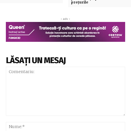
prețurile
‹ adv ›
LĂSAȚI UN MESAJ
Comentariu:
Nu