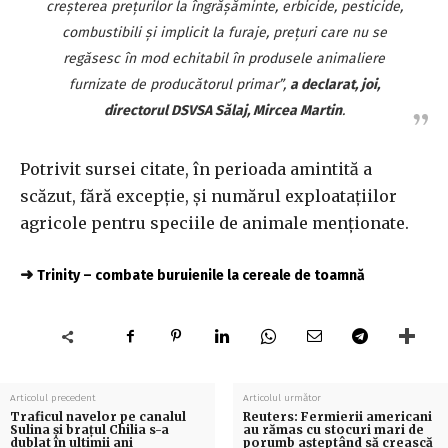
creşterea preţurilor la îngrăşăminte, erbicide, pesticide,
combustibili şi implicit la furaje, preţuri care nu se
regăsesc în mod echitabil în produsele animaliere
furnizate de producătorul primar”,
a declarat, joi,
directorul DSVSA Sălaj, Mircea Martin
.
Potrivit sursei citate, în perioada amintită a
scăzut, fără excepţie, şi numărul exploataţiilor
agricole pentru speciile de animale menţionate.
➜
Trinity – combate buruienile la cereale de toamnă
Articolul precedent
Articolul următor
Traficul navelor pe canalul
Reuters: Fermierii americani
Sulina şi braţul Chilia s-a
au rămas cu stocuri mari de
dublat în ultimii ani
porumb așteptând să crească