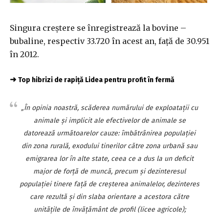
Singura creştere se înregistrează la bovine –
bubaline, respectiv 33.720 în acest an, faţă de 30.951
în 2012.
➜
Top hibrizi de rapiță Lidea pentru profit în fermă
„În opinia noastră, scăderea numărului de exploataţii cu
animale şi implicit ale efectivelor de animale se
datorează următoarelor cauze: îmbătrânirea populaţiei
din zona rurală, exodului tinerilor către zona urbană sau
emigrarea lor în alte state, ceea ce a dus la un deficit
major de forţă de muncă, precum şi dezinteresul
populaţiei tinere faţă de creşterea animalelor, dezinteres
care rezultă şi din slaba orientare a acestora către
unităţile de învăţământ de profil (licee agricole);