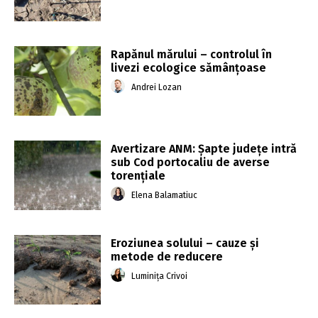
Rapănul mărului – controlul în
livezi ecologice sămânțoase
Andrei Lozan
Avertizare ANM: Şapte judeţe intră
sub Cod portocaliu de averse
torenţiale
Elena Balamatiuc
Eroziunea solului – cauze și
metode de reducere
Luminița Crivoi