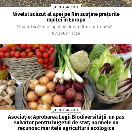
ȘTIRI AGRICOLE
Nivelul scăzut al apei pe Rin susține prețurile
rapiței în Europa
Nivelul scăzut al apei pe fluviul Rin continuă să...
8 AUGUST 2026
ȘTIRI AGRICOLE
Asociație: Aprobarea Legii Biodiversității, un pas
salvator pentru bugetul de stat; normele nu
recunosc meritele agriculturii ecologice