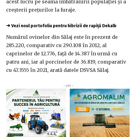
acest lucru pe seama îmbătrânirii populaţiei şi a
creşterii preţurilor la furaje.
➜
Vezi noul portofoliu pentru hibrizii de rapiță Dekalb
Numărul ovinelor din Sălaj este în prezent de
285.220, comparativ cu 290.108 în 2012, al
caprinelor de 12.776, faţă de 14.387 în urmă cu
patru ani, iar al porcinelor de 36.819, comparativ
cu 47.3555 în 2021, arată datele DSVSA Sălaj.
‹ adv ›