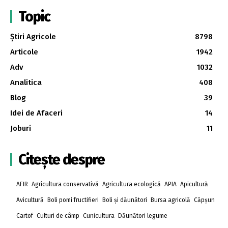
Topic
Știri Agricole
8798
Articole
1942
Adv
1032
Analitica
408
Blog
39
Idei de Afaceri
14
Joburi
11
Citește despre
AFIR
Agricultura conservativă
Agricultura ecologică
APIA
Apicultură
Avicultură
Boli pomi fructifieri
Boli și dăunători
Bursa agricolă
Căpșun
Cartof
Culturi de câmp
Cunicultura
Dăunători legume