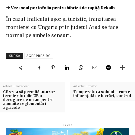
➜
Vezi noul portofoliu pentru hibrizii de rapiță Dekalb
În cazul traficului uşor şi turistic, tranzitarea
frontierei cu Ungaria prin judeţul Arad se face
normal pe ambele sensuri.
SURSA
AGERPRES.RO
Articolul precedent
Articolul următor
CE vrea să permită tuturor
Temperatura solului – cum e
fermierilor din UE o
influențată de lucrări, control
derogare de un an pentru
anumite reglementări
agricole
‹ adv ›