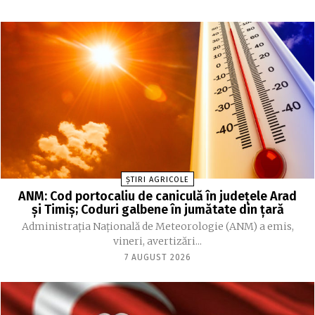
ȘTIRI AGRICOLE
ANM: Cod portocaliu de caniculă în judeţele Arad
şi Timiş; Coduri galbene în jumătate din ţară
Administraţia Naţională de Meteorologie (ANM) a emis,
vineri, avertizări...
7 AUGUST 2026