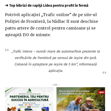
➜
Top hibrizi de rapiță Lidea pentru profit în fermă
Potrivit aplicaţiei „Trafic online” de pe site-ul
Poliţiei de Frontieră, la Nădlac II sunt deschise
patru artere de control pentru camioane şi se
aşteaptă 150 de minute.
„Trafic intens – număr mare de automarfare prezente la
verificările de frontieră pe sensul de ieşire din ţară.
Coloană în aşteptare pe ieşire de 5 km”, informează
aplicaţia.
‹ adv ›