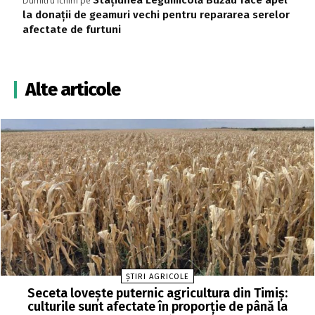
Stațiunea Legumicolă Buzău face apel
Dumitru Ichim
pe
la donații de geamuri vechi pentru repararea serelor
afectate de furtuni
Alte articole
ȘTIRI AGRICOLE
Seceta lovește puternic agricultura din Timiș:
culturile sunt afectate în proporție de până la