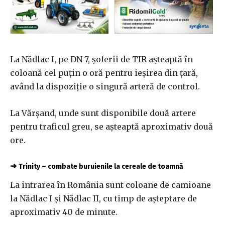
La Nădlac I, pe DN 7, şoferii de TIR aşteaptă în
coloană cel puţin o oră pentru ieşirea din ţară,
având la dispoziţie o singură arteră de control.
La Vărşand, unde sunt disponibile două artere
pentru traficul greu, se aşteaptă aproximativ două
ore.
➜
Trinity – combate buruienile la cereale de toamnă
La intrarea în România sunt coloane de camioane
la Nădlac I şi Nădlac II, cu timp de aşteptare de
aproximativ 40 de minute.