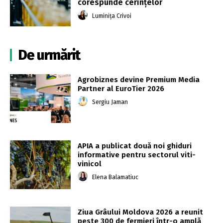
corespunde cerințelor
Luminița Crivoi
De urmărit
Agrobiznes devine Premium Media
Partner al EuroTier 2026
Sergiu Jaman
APIA a publicat două noi ghiduri
informative pentru sectorul viti-
vinicol
Elena Balamatiuc
Ziua Grâului Moldova 2026 a reunit
peste 300 de fermieri într-o amplă