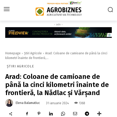
‹ adv ›
Homepage
Știri Agricole
Arad: Coloane de camioane de până la cinci
kilometri înainte de frontieră,...
ȘTIRI AGRICOLE
Arad: Coloane de camioane de
până la cinci kilometri înainte de
frontieră, la Nădlac şi Vărşand
Elena Balamatiuc
1368
31 ianuarie 2024