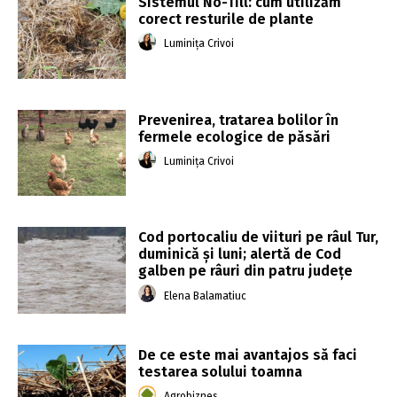
Sistemul No-Till: cum utilizăm
corect resturile de plante
Luminița Crivoi
Prevenirea, tratarea bolilor în
fermele ecologice de păsări
Luminița Crivoi
Cod portocaliu de viituri pe râul Tur,
duminică şi luni; alertă de Cod
galben pe râuri din patru judeţe
Elena Balamatiuc
De ce este mai avantajos să faci
testarea solului toamna
Agrobiznes