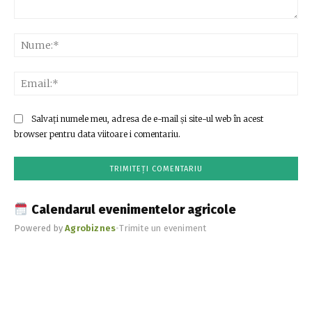
Comentariu:
Nu
Ema
Salvați numele meu, adresa de e-mail și site-ul web în acest
browser pentru data viitoare i comentariu.
Calendarul evenimentelor agricole
Powered by
Agrobiznes
•
Trimite un eveniment