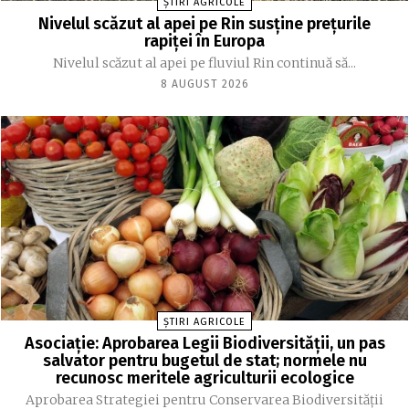
ȘTIRI AGRICOLE
Nivelul scăzut al apei pe Rin susține prețurile
rapiței în Europa
Nivelul scăzut al apei pe fluviul Rin continuă să...
8 AUGUST 2026
ȘTIRI AGRICOLE
Asociație: Aprobarea Legii Biodiversității, un pas
salvator pentru bugetul de stat; normele nu
recunosc meritele agriculturii ecologice
Aprobarea Strategiei pentru Conservarea Biodiversității