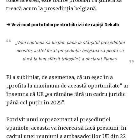
toate acestea, este foarte probabil ca ștafeta să
treacă acum la președinția belgiană.
➜
Vezi noul portofoliu pentru hibrizii de rapiță Dekalb
„Vom continua să lucrăm până la sfârșitul președinției
noastre, astfel încât președinția belgiană să poată să
ducă la bun sfârșit trilogiile”, a declarat Planas.
El a subliniat, de asemenea, că un eșec în a
„profita la maximum de această oportunitate” ar
însemna că UE „va rămâne fără un cadru juridic
până cel puțin în 2025”.
Potrivit unui reprezentant al președinției
spaniole, aceasta va încerca să facă presiuni, în
cadrul unei reuniuni a ambasadorilor UE din 22