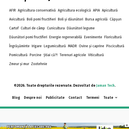
AFIR
Agricultura conservativă
Agricultura ecologică
APIA
Apicultură
Avicultură
Boli pomi fructifieri
Boli și dăunători
Bursa agricolă
Căpșun
Cartof
Culturi de câmp
Cunicultura
Dăunători legume
Dăunători pomi fructiferi
Energie regenerabilă
Evenimente
Floricultură
Îngrășăminte
Irigare
Legumicultură
MADR
Ovine și caprine
Piscicultură
Pomicultură
Porcine
Știai că?!
Terenuri agricole
Viticultură
Zmeur și mur
Zootehnie
©2026. Toate drepturile rezervate. Dezvoltat de
Jaman Tech
.
Blog
Despre noi
Publicitate
Contact
Termeni
Toate
×
×