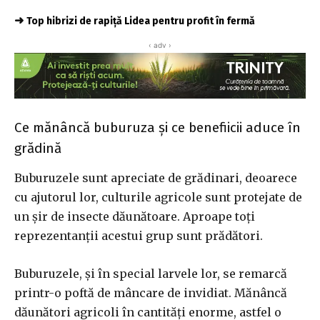
➜
Top hibrizi de rapiță Lidea pentru profit în fermă
‹ adv ›
Ce mănâncă buburuza și ce benefiicii aduce în
grădină
Buburuzele sunt apreciate de grădinari, deoarece
cu ajutorul lor, culturile agricole sunt protejate de
un șir de insecte dăunătoare. Aproape toți
reprezentanții acestui grup sunt prădători.
Buburuzele, și în special larvele lor, se remarcă
printr-o poftă de mâncare de invidiat. Mănâncă
dăunători agricoli în cantități enorme, astfel o