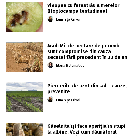
Viespea cu ferestrău a merelor
(Hoplocampa testudinea)
Luminița Crivoi
Arad: Mii de hectare de porumb
sunt compromise din cauza
secetei fără precedent în 30 de ani
Elena Balamatiuc
Pierderile de azot din sol – cauze,
prevenire
Luminița Crivoi
Găselnița își face apariția în stupi
la albine. Vezi cum dăunătorul