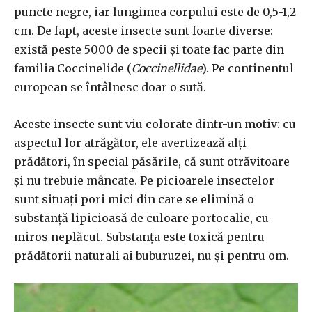
puncte negre, iar lungimea corpului este de 0,5-1,2
cm. De fapt, aceste insecte sunt foarte diverse:
există peste 5000 de specii și toate fac parte din
familia Coccinelide (
Coccinellidae
). Pe continentul
european se întâlnesc doar o sută.
Aceste insecte sunt viu colorate dintr-un motiv: cu
aspectul lor atrăgător, ele avertizează alți
prădători, în special păsările, că sunt otrăvitoare
și nu trebuie mâncate. Pe picioarele insectelor
sunt situați pori mici din care se elimină o
substanță lipicioasă de culoare portocalie, cu
miros neplăcut. Substanța este toxică pentru
prădătorii naturali ai buburuzei, nu și pentru om.