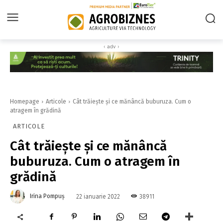
‹ adv ›
Homepage
Articole
Cât trăiește și ce mănâncă buburuza. Cum o
atragem în grădină
ARTICOLE
Cât trăiește și ce mănâncă
buburuza. Cum o atragem în
grădină
Irina Pompuș
38911
22 ianuarie 2022