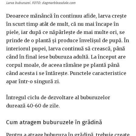
Larva buburuzei. FOTO: dagmarbleasdale.com
Deoarece mănâncă în continuu afide, larva creşte
în scurt timp atât de mult, că nu mai încape în
piele, iar după ce năpârleşte de mai multe ori, se
prinde de o plantă şi produce învelişul de pupă. În
interiorul pupei, larva continuă să crească, până
când în final iese buburuza adultă. La început are
corpul moale, de aceea rămâne pe plantă până
când acesta i se întăreşte. Punctele caracteristice
apar într-o singură zi.
Întregul ciclu de dezvoltare al buburuzelor
durează 40-60 de zile.
Cum atragem buburuzele în grădină
Pentru a atrage buburuza în grădină, trebuie create