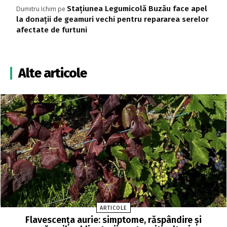
Stațiunea Legumicolă Buzău face apel
Dumitru Ichim
pe
la donații de geamuri vechi pentru repararea serelor
afectate de furtuni
Alte articole
ARTICOLE
Flavescența aurie: simptome, răspândire și