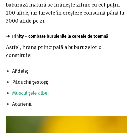
buburuză matură se hrănește zilnic cu cel puțin
200 afide, iar larvele în creștere consumă până la
3000 afide pe zi.
➜
Trinity – combate buruienile la cereale de toamnă
Astfel, hrana principală a buburuzelor o
constituie:
Afidele;
Păduchii țestoși;
Musculițele albe;
Acarienii.