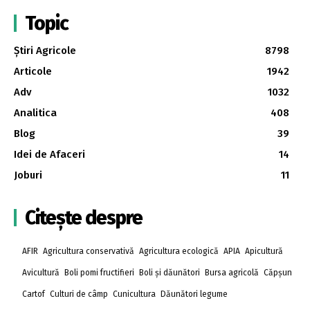
Topic
Știri Agricole
8798
Articole
1942
Adv
1032
Analitica
408
Blog
39
Idei de Afaceri
14
Joburi
11
Citește despre
AFIR
Agricultura conservativă
Agricultura ecologică
APIA
Apicultură
Avicultură
Boli pomi fructifieri
Boli și dăunători
Bursa agricolă
Căpșun
Cartof
Culturi de câmp
Cunicultura
Dăunători legume