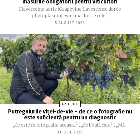
măsurile obligatorii pentru viticultori
Flavescența aurie (Grapevine flavescence dorée
phytoplasma) este una dintre cele...
5 AUGUST 2026
ARTICOLE
Putregaiurile viței-de-vie – de ce o fotografie nu
este suficientă pentru un diagnostic
„Ce este în fotografia aceasta?”, „Ce boală este?”, „Mă...
31 IULIE 2026