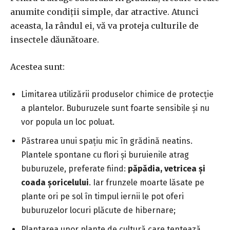
anumite condiții simple, dar atractive. Atunci
aceasta, la rândul ei, vă va proteja culturile de
insectele dăunătoare.
Acestea sunt:
Limitarea utilizării produselor chimice de protecție
a plantelor. Buburuzele sunt foarte sensibile și nu
vor popula un loc poluat.
Păstrarea unui spațiu mic în grădină neatins.
Plantele spontane cu flori și buruienile atrag
buburuzele, preferate fiind:
păpădia, vetricea și
coada șoricelului
. Iar frunzele moarte lăsate pe
plante ori pe sol în timpul iernii le pot oferi
buburuzelor locuri plăcute de hibernare;
Plantarea unor plante de cultură care tentează