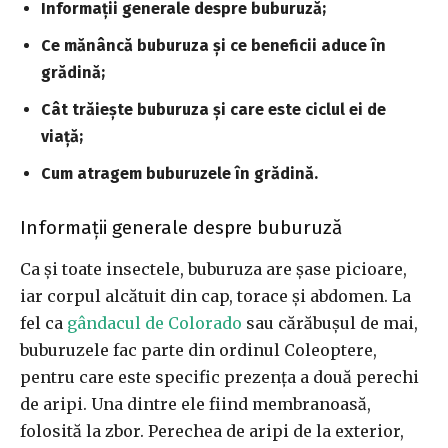
Informații generale despre buburuză;
Ce mănâncă buburuza și ce beneficii aduce în
grădină;
Cât trăiește buburuza și care este ciclul ei de
viață;
Cum atragem buburuzele în grădină.
Informații generale despre buburuză
Ca și toate insectele, buburuza are șase picioare,
iar corpul alcătuit din cap, torace și abdomen. La
fel ca
gândacul de Colorado
sau cărăbușul de mai,
buburuzele fac parte din ordinul Coleoptere,
pentru care este specific prezența a două perechi
de aripi. Una dintre ele fiind membranoasă,
folosită la zbor. Perechea de aripi de la exterior,