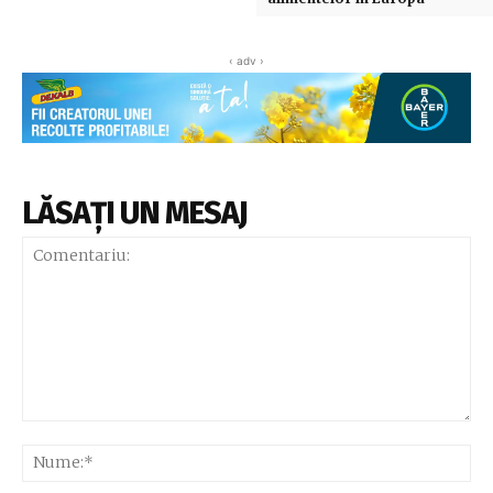
‹ adv ›
LĂSAȚI UN MESAJ
Comentariu:
Nu