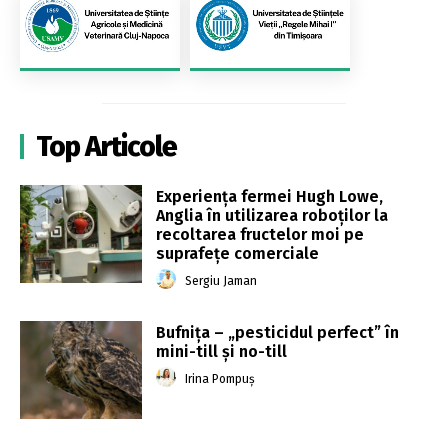
Top Articole
Experiența fermei Hugh Lowe,
Anglia în utilizarea roboților la
recoltarea fructelor moi pe
suprafețe comerciale
Sergiu Jaman
Bufnița – „pesticidul perfect” în
mini-till și no-till
Irina Pompuș