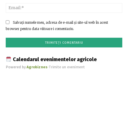
Ema
Salvați numele meu, adresa de e-mail și site-ul web în acest
browser pentru data viitoare i comentariu.
Calendarul evenimentelor agricole
Powered by
Agrobiznes
•
Trimite un eveniment