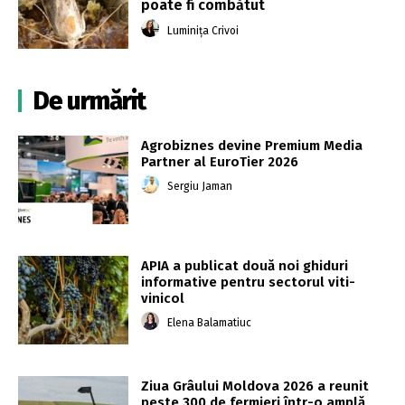
poate fi combătut
Luminița Crivoi
De urmărit
Agrobiznes devine Premium Media
Partner al EuroTier 2026
Sergiu Jaman
APIA a publicat două noi ghiduri
informative pentru sectorul viti-
vinicol
Elena Balamatiuc
Ziua Grâului Moldova 2026 a reunit
peste 300 de fermieri într-o amplă