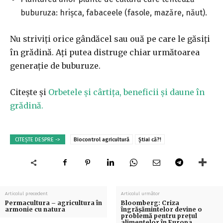
buburuza: hrișca, fabaceele (fasole, mazăre, năut).
Nu striviţi orice gândăcel sau ouă pe care le găsiţi
în grădină. Aţi putea distruge chiar următoarea
generaţie de buburuze.
Citește și
Orbetele și cârtița, beneficii și daune în
grădină.
CITEȘTE DESPRE ->
Biocontrol agricultură
Știai că?!
Articolul precedent
Articolul următor
Permacultura – agricultura în
Bloomberg: Criza
armonie cu natura
îngrăşămintelor devine o
problemă pentru preţul
alimentelor în Europa