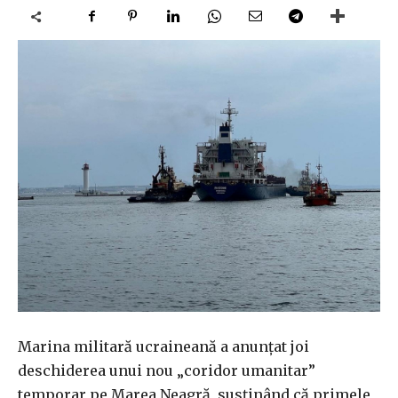
Marina militară ucraineană a anunţat joi
deschiderea unui nou „coridor umanitar”
temporar pe Marea Neagră, susţinând că primele