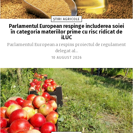
ȘTIRI AGRICOLE
Parlamentul European respinge includerea soiei
în categoria materiilor prime cu risc ridicat de
iLUC
Parlamentul European a respins proiectul de regulament
delegat al...
10 AUGUST 2026