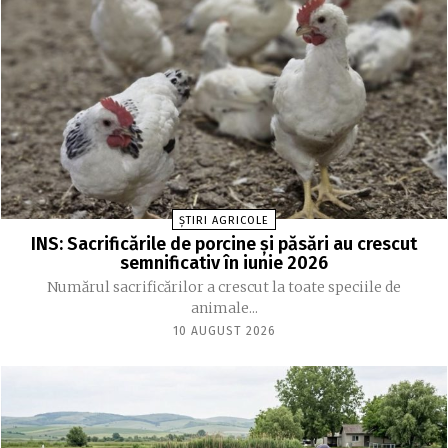
ȘTIRI AGRICOLE
INS: Sacrificările de porcine și păsări au crescut
semnificativ în iunie 2026
Numărul sacrificărilor a crescut la toate speciile de
animale...
10 AUGUST 2026