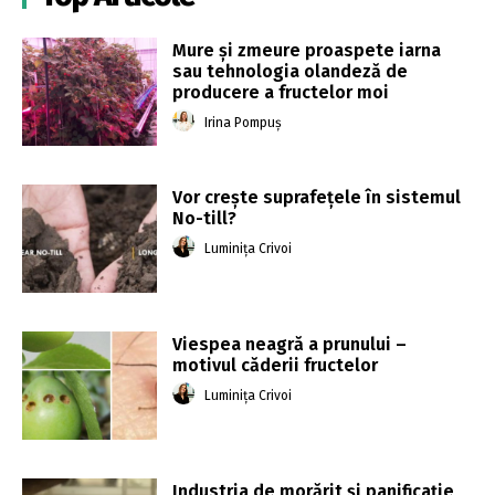
Mure și zmeure proaspete iarna
sau tehnologia olandeză de
producere a fructelor moi
Irina Pompuș
Vor crește suprafețele în sistemul
No-till?
Luminița Crivoi
Viespea neagră a prunului –
motivul căderii fructelor
Luminița Crivoi
Industria de morărit şi panificaţie