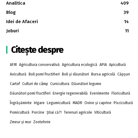
Analitica
409
Blog
39
Idei de Afaceri
14
Joburi
11
Citește despre
AFIR
Agricultura conservativă
Agricultura ecologică
APIA
Apicultură
Avicultură
Boli pomi fructifieri
Boli și dăunători
Bursa agricolă
Căpșun
Cartof
Culturi de câmp
Cunicultura
Dăunători legume
Dăunători pomi fructiferi
Energie regenerabilă
Evenimente
Floricultură
Îngrășăminte
Irigare
Legumicultură
MADR
Ovine și caprine
Piscicultură
Pomicultură
Porcine
Știai că?!
Terenuri agricole
Viticultură
Zmeur și mur
Zootehnie