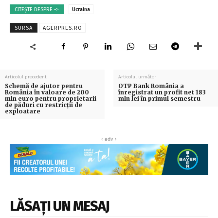
CITEȘTE DESPRE ->
Ucraina
SURSA
AGERPRES.RO
Articolul precedent
Articolul următor
Schemă de ajutor pentru
OTP Bank România a
România în valoare de 200
înregistrat un profit net 183
mln euro pentru proprietarii
mln lei în primul semestru
de păduri cu restricţii de
exploatare
‹ adv ›
LĂSAȚI UN MESAJ