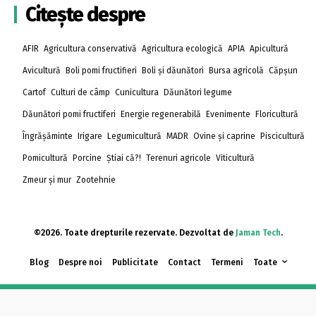
Citește despre
AFIR
Agricultura conservativă
Agricultura ecologică
APIA
Apicultură
Avicultură
Boli pomi fructifieri
Boli și dăunători
Bursa agricolă
Căpșun
Cartof
Culturi de câmp
Cunicultura
Dăunători legume
Dăunători pomi fructiferi
Energie regenerabilă
Evenimente
Floricultură
Îngrășăminte
Irigare
Legumicultură
MADR
Ovine și caprine
Piscicultură
Pomicultură
Porcine
Știai că?!
Terenuri agricole
Viticultură
Zmeur și mur
Zootehnie
©2026. Toate drepturile rezervate. Dezvoltat de
Jaman Tech
.
Blog
Despre noi
Publicitate
Contact
Termeni
Toate