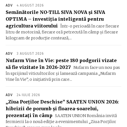
ADV
4 AUGUST 2026
Semănătorile NO-TILL SIVA NOVA și SIVA
OPTIMA – investiția inteligentă pentru
agricultura viitorului
Într-o perioadă în care fiecare
litru de motorină, fiecare oră petrecută în câmp și fiecare
kilogram de producție contează,...
ADV
3 AUGUST 2026
Nufarm Vine în Vie: peste 180 podgorii vizate
să fie vizitate în 2026-2027
Nufarm face un nou pas
în sprijinul viticultorilor și lansează campania „Nufarm
Vine în Vie”, o inițiativă prin care...
ADV
24 IULIE 2026
„Ziua Porților Deschise” SAATEN UNION 2026:
hibrizii de porumb și floarea-soarelui,
prezentați în câmp
SAATEN UNION România invită
fermierii la o nouă ediție a evenimentului „Ziua Porților