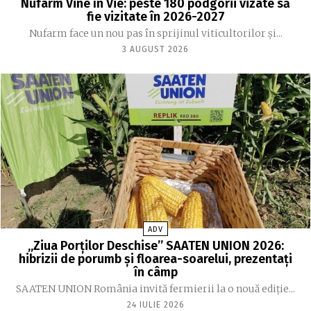
Nufarm Vine în Vie: peste 180 podgorii vizate să
fie vizitate în 2026-2027
Nufarm face un nou pas în sprijinul viticultorilor și...
3 AUGUST 2026
ADV
„Ziua Porților Deschise” SAATEN UNION 2026:
hibrizii de porumb și floarea-soarelui, prezentați
în câmp
SAATEN UNION România invită fermierii la o nouă ediție...
24 IULIE 2026