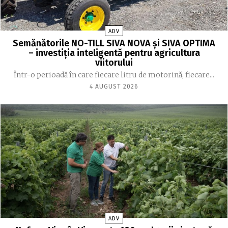
ADV
Semănătorile NO-TILL SIVA NOVA și SIVA OPTIMA
– investiția inteligentă pentru agricultura
viitorului
Într-o perioadă în care fiecare litru de motorină, fiecare...
4 AUGUST 2026
ADV