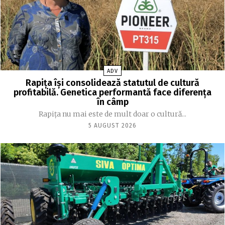
ADV
Rapița își consolidează statutul de cultură
profitabilă. Genetica performantă face diferența
în câmp
Rapița nu mai este de mult doar o cultură...
5 AUGUST 2026