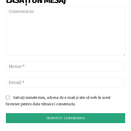
LĂSAȚI UN MESAJ
Comentariu:
Nu
Ema
Salvați numele meu, adresa de e-mail și site-ul web în acest
browser pentru data viitoare i comentariu.