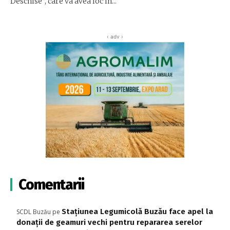
Deschise”, care va avea loc în...
‹ adv ›
Comentarii
Stațiunea Legumicolă Buzău face apel la
SCDL Buzău
pe
donații de geamuri vechi pentru repararea serelor