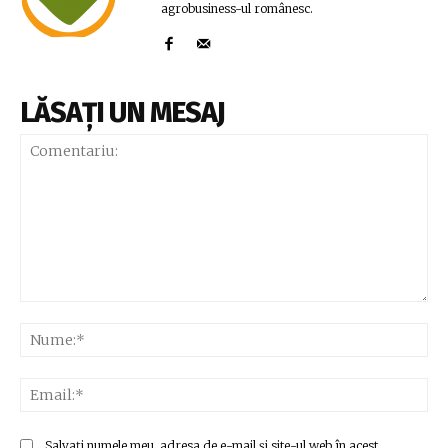
agrobusiness-ul românesc.
LĂSAȚI UN MESAJ
Comentariu:
Nu
Ema
Salvați numele meu, adresa de e-mail și site-ul web în acest