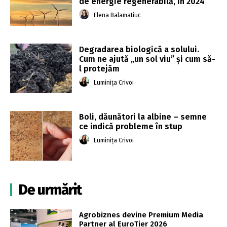
de energie regenerabilă, în 2024
Elena Balamatiuc
Degradarea biologică a solului.
Cum ne ajută „un sol viu” și cum să-
l protejăm
Luminița Crivoi
Boli, dăunători la albine – semne
ce indică probleme în stup
Luminița Crivoi
De urmărit
Agrobiznes devine Premium Media
Partner al EuroTier 2026