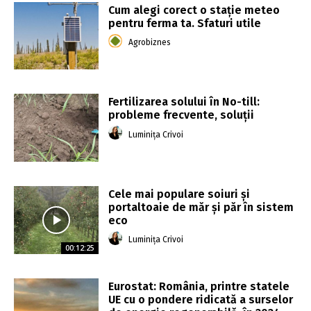
Cum alegi corect o stație meteo
pentru ferma ta. Sfaturi utile
Agrobiznes
Fertilizarea solului în No-till:
probleme frecvente, soluții
Luminița Crivoi
Cele mai populare soiuri și
portaltoaie de măr și păr în sistem
eco
Luminița Crivoi
00:12:25
Eurostat: România, printre statele
UE cu o pondere ridicată a surselor