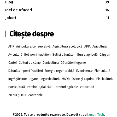
Blog
39
Idei de Afaceri
14
Joburi
11
Citește despre
AFIR
Agricultura conservativă
Agricultura ecologică
APIA
Apicultură
Avicultură
Boli pomi fructifieri
Boli și dăunători
Bursa agricolă
Căpșun
Cartof
Culturi de câmp
Cunicultura
Dăunători legume
Dăunători pomi fructiferi
Energie regenerabilă
Evenimente
Floricultură
Îngrășăminte
Irigare
Legumicultură
MADR
Ovine și caprine
Piscicultură
Pomicultură
Porcine
Știai că?!
Terenuri agricole
Viticultură
Zmeur și mur
Zootehnie
©2026. Toate drepturile rezervate. Dezvoltat de
Jaman Tech
.