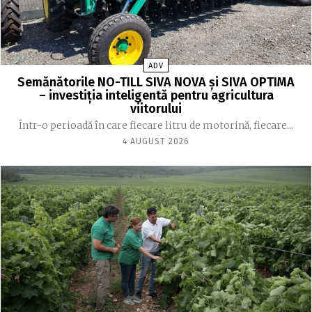
ADV
Semănătorile NO-TILL SIVA NOVA și SIVA OPTIMA
– investiția inteligentă pentru agricultura
viitorului
Într-o perioadă în care fiecare litru de motorină, fiecare...
4 AUGUST 2026