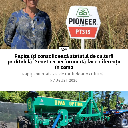
ADV
Rapița își consolidează statutul de cultură
profitabilă. Genetica performantă face diferența
în câmp
Rapița nu mai este de mult doar o cultură...
5 AUGUST 2026