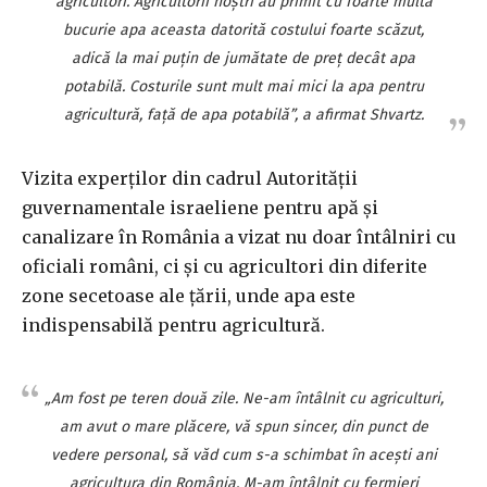
agricultori. Agricultorii noştri au primit cu foarte multă
bucurie apa aceasta datorită costului foarte scăzut,
adică la mai puţin de jumătate de preţ decât apa
potabilă. Costurile sunt mult mai mici la apa pentru
agricultură, faţă de apa potabilă”, a afirmat Shvartz.
Vizita experţilor din cadrul Autorităţii
guvernamentale israeliene pentru apă şi
canalizare în România a vizat nu doar întâlniri cu
oficiali români, ci şi cu agricultori din diferite
zone secetoase ale ţării, unde apa este
indispensabilă pentru agricultură.
„Am fost pe teren două zile. Ne-am întâlnit cu agriculturi,
am avut o mare plăcere, vă spun sincer, din punct de
vedere personal, să văd cum s-a schimbat în aceşti ani
agricultura din România. M-am întâlnit cu fermieri