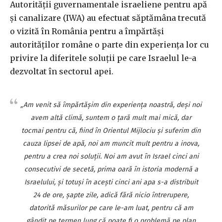
Autorităţii guvernamentale israeliene pentru apă
şi canalizare (IWA) au efectuat săptămâna trecută
o vizită în România pentru a împărtăşi
autorităţilor române o parte din experienţa lor cu
privire la diferitele soluţii pe care Israelul le-a
dezvoltat în sectorul apei.
„Am venit să împărtăşim din experienţa noastră, deşi noi
avem altă climă, suntem o ţară mult mai mică, dar
tocmai pentru că, fiind în Orientul Mijlociu şi suferim din
cauza lipsei de apă, noi am muncit mult pentru a inova,
pentru a crea noi soluţii. Noi am avut în Israel cinci ani
consecutivi de secetă, prima oară în istoria modernă a
Israelului, şi totuşi în aceşti cinci ani apa s-a distribuit
24 de ore, şapte zile, adică fără nicio întrerupere,
datorită măsurilor pe care le-am luat, pentru că am
gândit pe termen lung că poate fi o problemă pe plan