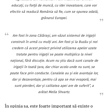
educaţi, cu forţă de muncă, cu idei inovatoare, care vor
efectiv să readucă România să fie, cum se spunea odată,
grânarul Europei.
Am fost în zona Călăraşi, am văzut sistemul de irigaţii
construit în urmă cu mulţi ani. Am fost şi la Buzău şi noi
credem că acest proiect privind utilizarea apelor uzate
tratate pentru irigaţii se poate multiplica la nivel
naţional, fără discuţie. Acum nu ştiu dacă sunt canale de
irigaţii în toată ţara, dar chiar acolo unde nu sunt, se
poate face prin conducte. Canalele au şi ele avantaje lor,
dar şi dezavantaje, pentru că apa se mai evaporă, mai
sunt pierderi, dar şi calitatea apei are de suferit”, a
arătat Mella Shvartz.
În opinia sa, este foarte important să existe o