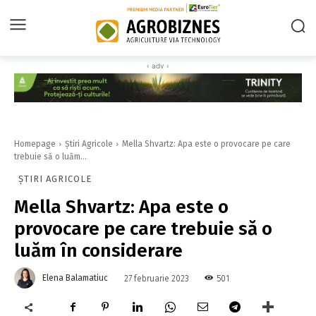
‹ adv ›
Homepage
Știri Agricole
Mella Shvartz: Apa este o provocare pe care
trebuie să o luăm...
ȘTIRI AGRICOLE
Mella Shvartz: Apa este o
provocare pe care trebuie să o
luăm în considerare
Elena Balamatiuc
501
27 februarie 2023