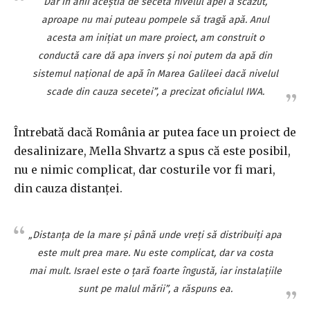
Dar în anii aceştia de secetă nivelul apei a scăzut,
aproape nu mai puteau pompele să tragă apă. Anul
acesta am iniţiat un mare proiect, am construit o
conductă care dă apa invers şi noi putem da apă din
sistemul naţional de apă în Marea Galileei dacă nivelul
scade din cauza secetei”, a precizat oficialul IWA.
Întrebată dacă România ar putea face un proiect de
desalinizare, Mella Shvartz a spus că este posibil,
nu e nimic complicat, dar costurile vor fi mari,
din cauza distanţei.
„Distanţa de la mare şi până unde vreţi să distribuiţi apa
este mult prea mare. Nu este complicat, dar va costa
mai mult. Israel este o ţară foarte îngustă, iar instalaţiile
sunt pe malul mării”, a răspuns ea.