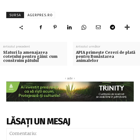
SURSA
AGERPRES.RO
Articolul precedent
Articolul următor
Sfaturi la amenajarea
APIA primește Cereri de plată
cotețului pentru găini: cum
pentru Bunăstarea
construim pătulul
animalelor
‹ adv ›
LĂSAȚI UN MESAJ