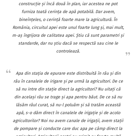
construcţie şi încă două în plan, iar acestea ne pot
furniza toată cerinţa de apă potabilă. Dar avem,
bineînţeles, o cerinţă foarte mare la agricultură. În
România, circuitul apei este unul foarte lung şi, mai mult,
m-aş îngrijora de calitatea apei. Ştiu că sunt parametri şi
standarde, dar nu ştiu dacă se respectă sau cine le
controlează.
Apa din staţia de epurare este distribuită în râu şi din
râu în canalele de irigare şi pe urmă la agricultori. De ce
să nu intre din staţie direct la agricultori? Nu uitaţi că
din acelaşi râu se trage şi apa pentru băut. De ce să nu
lăsăm râul curat, să nu-l poluăm şi să tratăm această
apă, s-o dăm direct în canalele de irigaţie şi de acolo
agricultorilor? Noi nu avem canale de irigaţii, avem staţii
de pompare şi conducte care duc apa pe câmp direct la