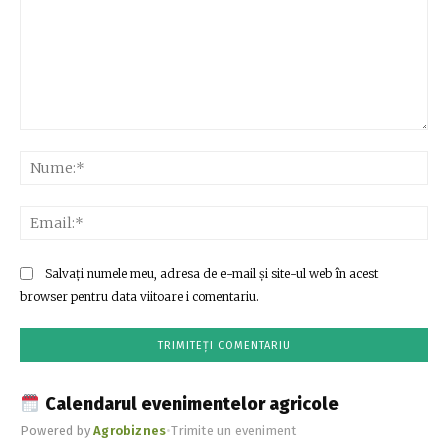
Comentariu:
Nu
Ema
Salvați numele meu, adresa de e-mail și site-ul web în acest
browser pentru data viitoare i comentariu.
Calendarul evenimentelor agricole
Powered by
Agrobiznes
•
Trimite un eveniment