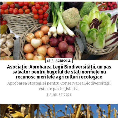
ȘTIRI AGRICOLE
Asociație: Aprobarea Legii Biodiversității, un pas
salvator pentru bugetul de stat; normele nu
recunosc meritele agriculturii ecologice
Aprobarea Strategiei pentru Conservarea Biodiversității
este un pas legislativ...
8 AUGUST 2026