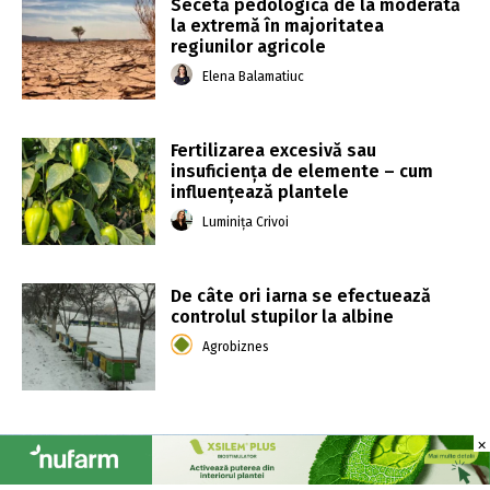
Secetă pedologică de la moderată
la extremă în majoritatea
regiunilor agricole
Elena Balamatiuc
Fertilizarea excesivă sau
insuficiența de elemente – cum
influențează plantele
Luminița Crivoi
De câte ori iarna se efectuează
controlul stupilor la albine
Agrobiznes
×
×
De urmărit