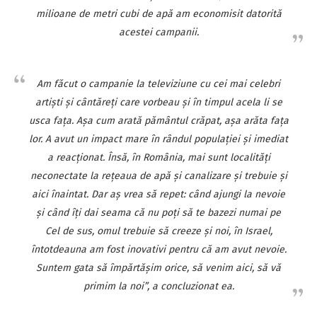
milioane de metri cubi de apă am economisit datorită
acestei campanii.
Am făcut o campanie la televiziune cu cei mai celebri
artişti şi cântăreţi care vorbeau şi în timpul acela li se
usca faţa. Aşa cum arată pământul crăpat, aşa arăta faţa
lor. A avut un impact mare în rândul populaţiei şi imediat
a reacţionat. Însă, în România, mai sunt localităţi
neconectate la reţeaua de apă şi canalizare şi trebuie şi
aici înaintat. Dar aş vrea să repet: când ajungi la nevoie
şi când îţi dai seama că nu poţi să te bazezi numai pe
Cel de sus, omul trebuie să creeze şi noi, în Israel,
întotdeauna am fost inovativi pentru că am avut nevoie.
Suntem gata să împărtăşim orice, să venim aici, să vă
primim la noi”, a concluzionat ea.