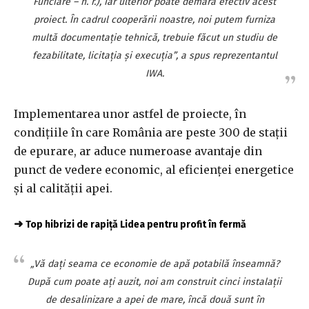
Funciare – n. r.), iar ulterior poate demara efectiv acest
proiect. În cadrul cooperării noastre, noi putem furniza
multă documentaţie tehnică, trebuie făcut un studiu de
fezabilitate, licitaţia şi execuţia”, a spus reprezentantul
IWA.
Implementarea unor astfel de proiecte, în
condiţiile în care România are peste 300 de staţii
de epurare, ar aduce numeroase avantaje din
punct de vedere economic, al eficienţei energetice
şi al calităţii apei.
➜
Top hibrizi de rapiță Lidea pentru profit în fermă
„Vă daţi seama ce economie de apă potabilă înseamnă?
După cum poate aţi auzit, noi am construit cinci instalaţii
de desalinizare a apei de mare, încă două sunt în