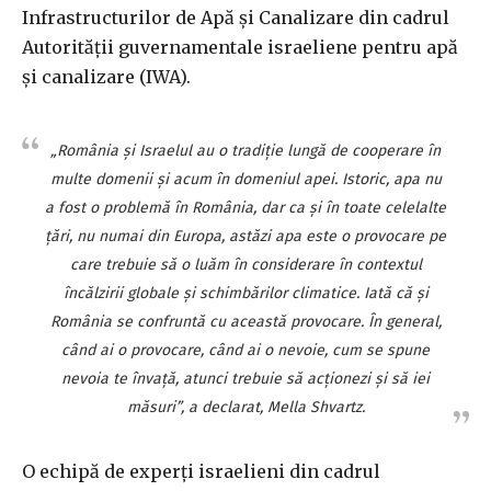
Infrastructurilor de Apă şi Canalizare din cadrul
Autorităţii guvernamentale israeliene pentru apă
şi canalizare (IWA).
„România şi Israelul au o tradiţie lungă de cooperare în
multe domenii şi acum în domeniul apei. Istoric, apa nu
a fost o problemă în România, dar ca şi în toate celelalte
ţări, nu numai din Europa, astăzi apa este o provocare pe
care trebuie să o luăm în considerare în contextul
încălzirii globale şi schimbărilor climatice. Iată că şi
România se confruntă cu această provocare. În general,
când ai o provocare, când ai o nevoie, cum se spune
nevoia te învaţă, atunci trebuie să acţionezi şi să iei
măsuri”, a declarat, Mella Shvartz.
O echipă de experţi israelieni din cadrul