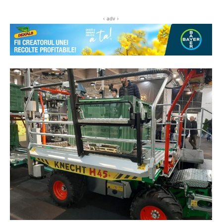
‹ adv ›