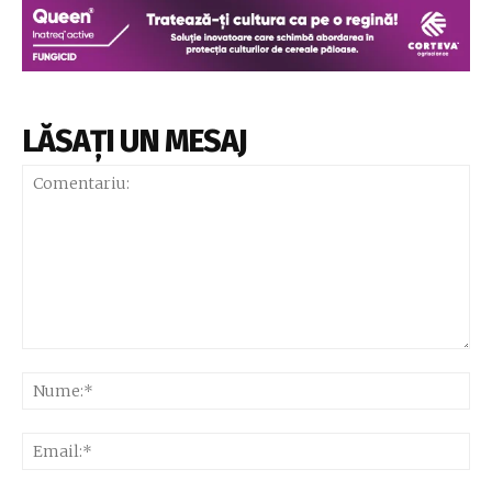
LĂSAȚI UN MESAJ
Comentariu:
Nu
Ema