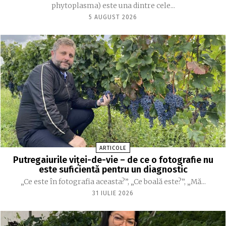
phytoplasma) este una dintre cele...
5 AUGUST 2026
ARTICOLE
Putregaiurile viței-de-vie – de ce o fotografie nu
este suficientă pentru un diagnostic
„Ce este în fotografia aceasta?”, „Ce boală este?”, „Mă...
31 IULIE 2026