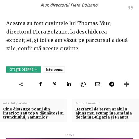
Mur, directorul Fiera Bolzano.
Acestea au fost cuvintele lui Thomas Mur,
directorul Fiera Bolzano, la deschiderea
expoziției, și tot ce am văzut pe parcursul a două
zile, confirmă aceste cuvinte.
CITEȘTE DESPRE ->
Interpoma
Articolul precedent
Articolul următor
Cine distruge pomii din
Hectarul de teren arabil a
interior sau top 8 dăunători ai
ajuns mai scump în România
trunchiului, ramurilor
decât în Bulgaria și Franța
‹ adv ›