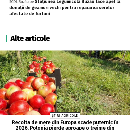
Stațiunea Legumicolă Buzău face apel la
SCDL Buzău
pe
donații de geamuri vechi pentru repararea serelor
afectate de furtuni
Alte articole
ȘTIRI AGRICOLE
Recolta de mere din Europa scade puternic în
2026. Polonia pierde aproape o treime din