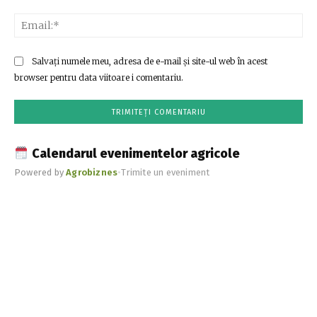
Ema
Salvați numele meu, adresa de e-mail și site-ul web în acest
browser pentru data viitoare i comentariu.
Calendarul evenimentelor agricole
Powered by
Agrobiznes
•
Trimite un eveniment