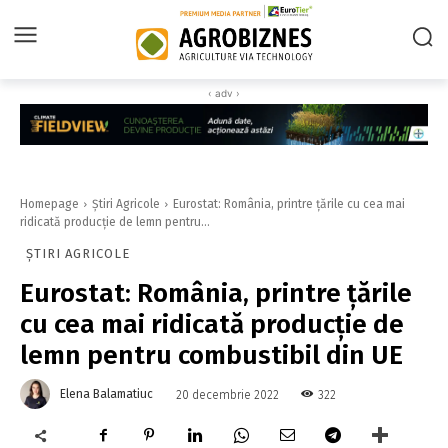
‹ adv ›
Homepage
Știri Agricole
Eurostat: România, printre ţările cu cea mai
ridicată producţie de lemn pentru...
ȘTIRI AGRICOLE
Eurostat: România, printre ţările
cu cea mai ridicată producţie de
lemn pentru combustibil din UE
Elena Balamatiuc
322
20 decembrie 2022