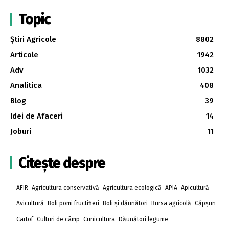
Topic
Știri Agricole
8802
Articole
1942
Adv
1032
Analitica
408
Blog
39
Idei de Afaceri
14
Joburi
11
Citește despre
AFIR
Agricultura conservativă
Agricultura ecologică
APIA
Apicultură
Avicultură
Boli pomi fructifieri
Boli și dăunători
Bursa agricolă
Căpșun
Cartof
Culturi de câmp
Cunicultura
Dăunători legume