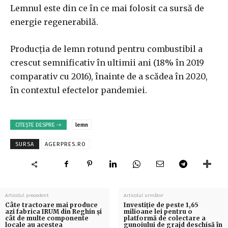
Lemnul este din ce în ce mai folosit ca sursă de
energie regenerabilă.
Producţia de lemn rotund pentru combustibil a
crescut semnificativ în ultimii ani (18% în 2019
comparativ cu 2016), înainte de a scădea în 2020,
în contextul efectelor pandemiei.
CITEȘTE DESPRE ->
lemn
SURSA
AGERPRES.RO
Articolul precedent
Articolul următor
Câte tractoare mai produce
Investiţie de peste 1,65
azi fabrica IRUM din Reghin şi
milioane lei pentru o
cât de multe componente
platformă de colectare a
locale au acestea
gunoiului de grajd deschisă în