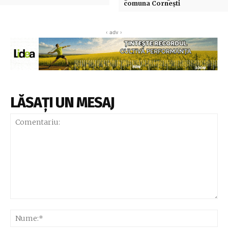
comuna Corneşti
‹ adv ›
LĂSAȚI UN MESAJ
Comentariu:
Nu