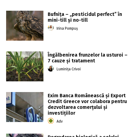
Bufnița – „pesticidul perfect” în
mini-till și no-till
Irina Pompuș
Îngălbenirea frunzelor la usturoi –
7 cauze și tratament
Luminița Crivoi
Exim Banca Românească şi Export
Credit Greece vor colabora pentru
dezvoltarea comerţului şi
investiţiilor
Adv