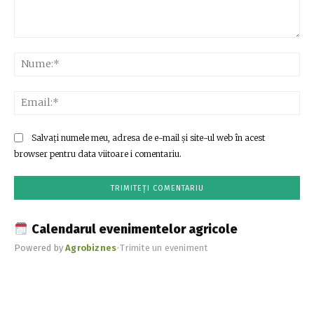
Comentariu:
Nu
Ema
Salvați numele meu, adresa de e-mail și site-ul web în acest
browser pentru data viitoare i comentariu.
Calendarul evenimentelor agricole
Powered by
Agrobiznes
•
Trimite un eveniment