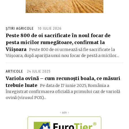
ȘTIRI AGRICOLE
10 IULIE 2026
Peste 800 de oi sacrificate în noul focar de
pesta micilor rumegătoare, confirmat la
Viișoara
Peste 800 de oi urmează să fie sacrificate la
Viișoara, după apariția unui nou focar de pestă a micilor...
ARTICOLE
24 IULIE 2025
Variola ovină – cum recunoști boala, ce măsuri
trebuie luate
Pe data de 17 iunie 2025, România a
înregistrat confirmarea oficială a primului caz de variolă
ovină (virusul POX)...
‹ adv ›