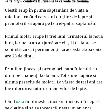
➜
Trinity – combate buruienile la cereale de toamnă
Cleștii erup în prima săptămână de viață a
mieilor, urmând ca restul dinților de lapte și
premolarii să apară pe la trei-patru săptămâni.
Primul molar erupe la trei luni, următorul la nouă
luni, iar pe la un an jumătate cleștii de lapte se
schimbă cu cei permanenți. La această etapă oaia
are 28 de dinți.
Primii mijlocași și premolarii sunt înlocuiți cu
dinți permanenți la doi ani. Tot atunci apare și
ultima pereche de molari. La vârsta de trei ani are
loc înlocuirea tuturor incisivilor de lapte.
Când
oaia
împlinește cinci ani incisivii încep să
se clatine și să se tocească, peste un an apar