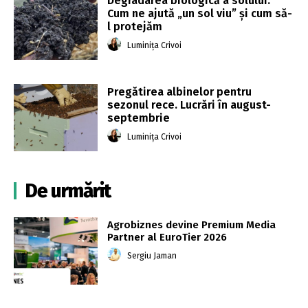
Degradarea biologică a solului.
Cum ne ajută „un sol viu” și cum să-
l protejăm
Luminița Crivoi
Pregătirea albinelor pentru
sezonul rece. Lucrări în august-
septembrie
Luminița Crivoi
De urmărit
Agrobiznes devine Premium Media
Partner al EuroTier 2026
Sergiu Jaman