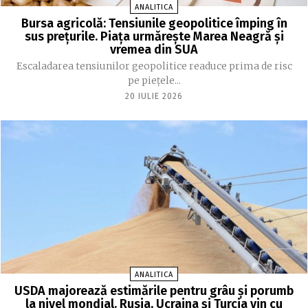
ANALITICA
Bursa agricolă: Tensiunile geopolitice împing în
sus prețurile. Piața urmărește Marea Neagră și
vremea din SUA
Escaladarea tensiunilor geopolitice readuce prima de risc
pe piețele...
20 IULIE 2026
ANALITICA
USDA majorează estimările pentru grâu și porumb
la nivel mondial. Rusia, Ucraina și Turcia vin cu