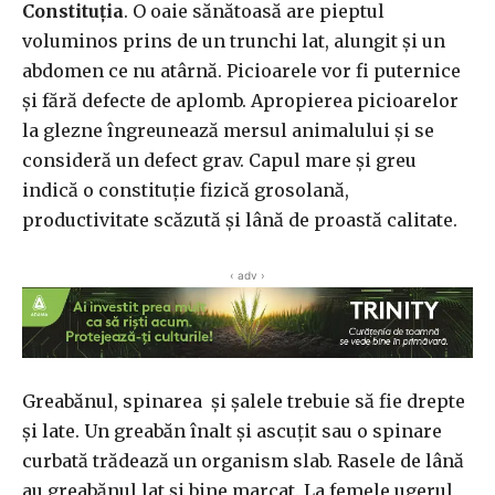
Constituția
. O oaie sănătoasă are pieptul
voluminos prins de un trunchi lat, alungit și un
abdomen ce nu atârnă. Picioarele vor fi puternice
și fără defecte de aplomb. Apropierea picioarelor
la glezne îngreunează mersul animalului și se
consideră un defect grav. Capul mare și greu
indică o constituție fizică grosolană,
productivitate scăzută și lână de proastă calitate.
‹ adv ›
Greabănul, spinarea și șalele trebuie să fie drepte
și late. Un greabăn înalt și ascuțit sau o spinare
curbată trădează un organism slab. Rasele de lână
au greabănul lat și bine marcat. La femele ugerul