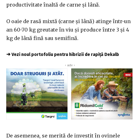
productivitate înaltă de carne și lână.
O oaie de rasă mixtă (carne și lână) atinge într-un
an 60-70 kg greutate în viu și produce între 3 și 4
kg de lână fină sau semifină.
➜
Vezi noul portofoliu pentru hibrizii de rapiță Dekalb
‹ adv ›
De asemenea, se merită de investit în ovinele