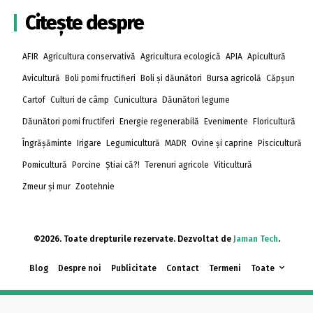
Citește despre
AFIR
Agricultura conservativă
Agricultura ecologică
APIA
Apicultură
Avicultură
Boli pomi fructifieri
Boli și dăunători
Bursa agricolă
Căpșun
Cartof
Culturi de câmp
Cunicultura
Dăunători legume
Dăunători pomi fructiferi
Energie regenerabilă
Evenimente
Floricultură
Îngrășăminte
Irigare
Legumicultură
MADR
Ovine și caprine
Piscicultură
Pomicultură
Porcine
Știai că?!
Terenuri agricole
Viticultură
Zmeur și mur
Zootehnie
©2026. Toate drepturile rezervate. Dezvoltat de
Jaman Tech
.
Blog
Despre noi
Publicitate
Contact
Termeni
Toate