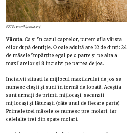
FOTO: en.wikipedia.org
Vârsta
. Ca și în cazul caprelor, putem afla vârsta
oilor după dentiție. O oaie adultă are 32 de dinți: 24
de măsele împărțite egal pe o parte și pe alta a
maxilarelor și 8 incisivi pe partea de jos.
Incisivii situați la mijlocul maxilarului de jos se
numesc clești și sunt în formă de lopată. Aceștia
sunt urmați de primii mijlocași, secunzii
mijlocași și lăturașii (câte unul de fiecare parte).
Primele trei măsele se numesc pre-molari, iar
celelalte trei din spate molari.