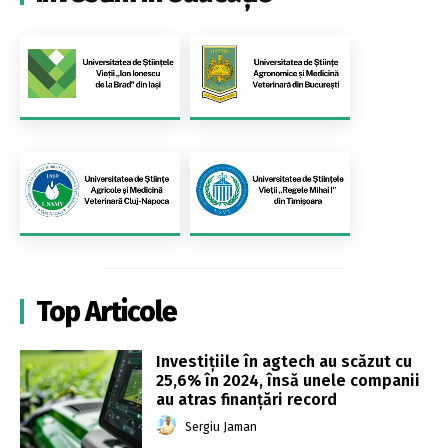
Top Articole
Investițiile în agtech au scăzut cu
25,6% în 2024, însă unele companii
au atras finanțări record
Sergiu Jaman