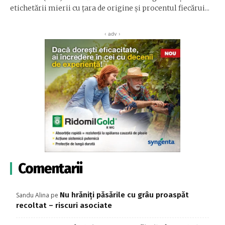
etichetării mierii cu ţara de origine şi procentul fiecărui...
‹ adv ›
Comentarii
Nu hrăniți păsările cu grâu proaspăt
Sandu Alina
pe
recoltat – riscuri asociate