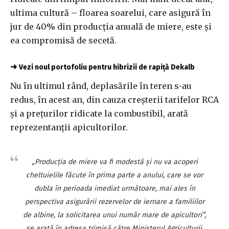
ultima cultură – floarea soarelui, care asigură în
jur de 40% din producția anuală de miere, este și
ea compromisă de secetă.
➜
Vezi noul portofoliu pentru hibrizii de rapiță Dekalb
Nu în ultimul rând, deplasările în teren s-au
redus, în acest an, din cauza creșterii tarifelor RCA
și a prețurilor ridicate la combustibil, arată
reprezentanții apicultorilor.
„Producția de miere va fi modestă și nu va acoperi
cheltuielile făcute în prima parte a anului, care se vor
dubla în perioada imediat următoare, mai ales în
perspectiva asigurării rezervelor de iernare a familiilor
de albine, la solicitarea unui număr mare de apicultori”,
se arată în adresa trimisă către Ministerul Agriculturii.