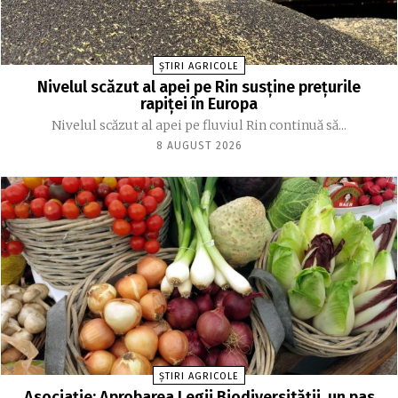
ȘTIRI AGRICOLE
Nivelul scăzut al apei pe Rin susține prețurile
rapiței în Europa
Nivelul scăzut al apei pe fluviul Rin continuă să...
8 AUGUST 2026
ȘTIRI AGRICOLE
Asociație: Aprobarea Legii Biodiversității, un pas