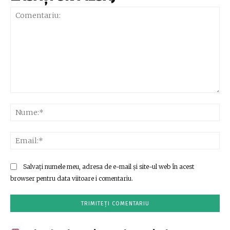
Comentariu:
Nu
Ema
Salvați numele meu, adresa de e-mail și site-ul web în acest
browser pentru data viitoare i comentariu.