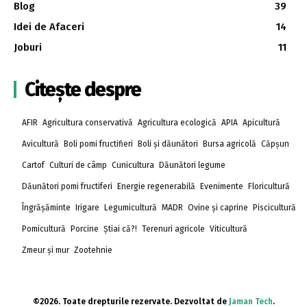
Blog
39
Idei de Afaceri
14
Joburi
11
Citește despre
AFIR
Agricultura conservativă
Agricultura ecologică
APIA
Apicultură
Avicultură
Boli pomi fructifieri
Boli și dăunători
Bursa agricolă
Căpșun
Cartof
Culturi de câmp
Cunicultura
Dăunători legume
Dăunători pomi fructiferi
Energie regenerabilă
Evenimente
Floricultură
Îngrășăminte
Irigare
Legumicultură
MADR
Ovine și caprine
Piscicultură
Pomicultură
Porcine
Știai că?!
Terenuri agricole
Viticultură
Zmeur și mur
Zootehnie
©2026. Toate drepturile rezervate. Dezvoltat de
Jaman Tech
.