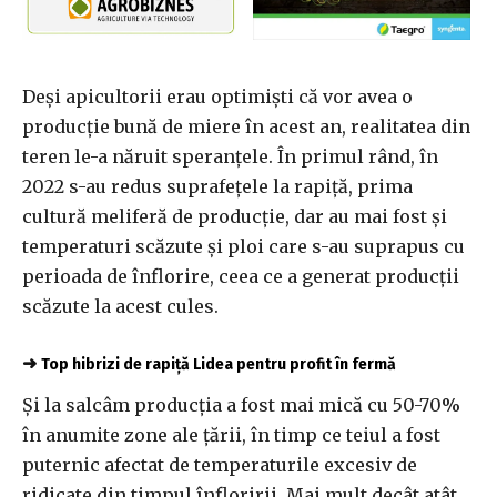
Deși apicultorii erau optimiști că vor avea o
producție bună de miere în acest an, realitatea din
teren le-a năruit speranțele. În primul rând, în
2022 s-au redus suprafețele la rapiță, prima
cultură meliferă de producție, dar au mai fost și
temperaturi scăzute și ploi care s-au suprapus cu
perioada de înflorire, ceea ce a generat producții
scăzute la acest cules.
➜
Top hibrizi de rapiță Lidea pentru profit în fermă
Și la salcâm producția a fost mai mică cu 50-70%
în anumite zone ale țării, în timp ce teiul a fost
puternic afectat de temperaturile excesiv de
ridicate din timpul înfloririi. Mai mult decât atât,