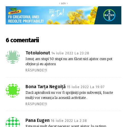
‹ adv ›
6 comentarii
Totoiuionut
14 iulie 2022 La 23:28
Ionuț am stupi 50 stupi nu am făcut nici ajutor cum pot
obține și eu ajutoru
RĂSPUNDEȚI
Bona Tarța Negoiță
15 iulie 2022 La 19:07
Dacă apicultorii nu vor fi sprijiniți prin subvenții, foarte
mulți vor renunța la această activitate .
RĂSPUNDEȚI
Pana Eugen
16 iulie 2022 La 2:38
Este mai mult decat necesar acest ajutor, la ce timp