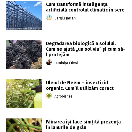
Cum transformă inteligența
artificială controlul climatic în sere
Sergiu Jaman
Degradarea biologică a solului.
Cum ne ajută „un sol viu” și cum să-
l protejăm
Luminița Crivoi
Uleiul de Neem – insecticid
organic. Cum îl utilizăm corect
Agrobiznes
Făinarea își face simțită prezența
în lanurile de grâu