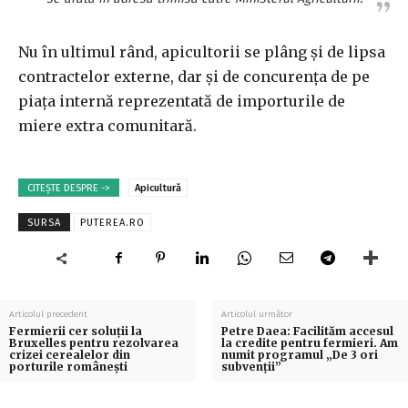
Nu în ultimul rând, apicultorii se plâng și de lipsa
contractelor externe, dar și de concurența de pe
piața internă reprezentată de importurile de
miere extra comunitară.
CITEȘTE DESPRE ->
Apicultură
SURSA
PUTEREA.RO
Articolul precedent
Articolul următor
Fermierii cer soluţii la
Petre Daea: Facilităm accesul
Bruxelles pentru rezolvarea
la credite pentru fermieri. Am
crizei cerealelor din
numit programul „De 3 ori
porturile româneşti
subvenții”