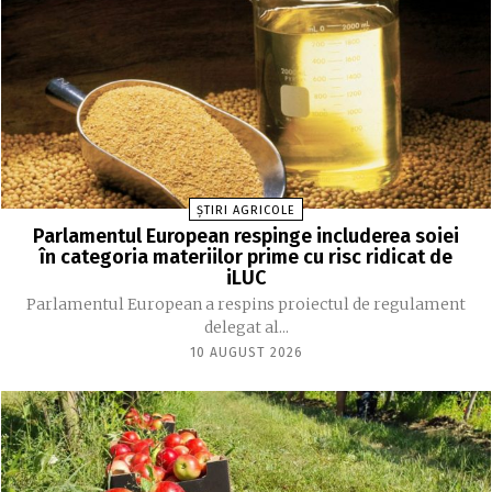
ȘTIRI AGRICOLE
Parlamentul European respinge includerea soiei
în categoria materiilor prime cu risc ridicat de
iLUC
Parlamentul European a respins proiectul de regulament
delegat al...
10 AUGUST 2026