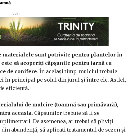
toamnă
‹ adv ›
e materialele sunt potrivite pentru plantelor în
 este să acoperiți căpșunile pentru iarnă cu
ace de conifere
. În același timp, mulciul trebuie
i în principal pe solul din jurul și între ele. Astfel,
de eficientă.
erialului de mulcire (toamnă sau primăvară),
entru aceasta
. Căpșunilor trebuie să li se
uplimentari. De asemenea, ar trebui să pliviți
ți din abundență, să aplicați tratamentul de sezon și