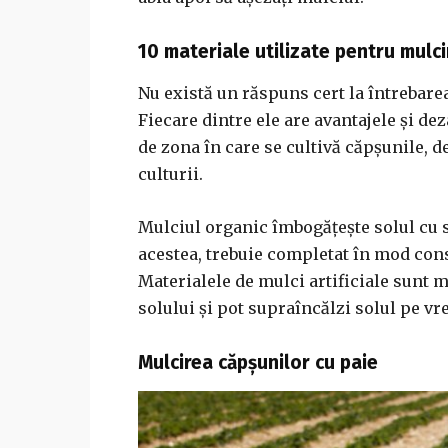
10 materiale utilizate pentru mulci
Nu există un răspuns cert la întrebare
Fiecare dintre ele are avantajele și de
de zona în care se cultivă căpșunile, de
culturii.
Mulciul organic îmbogățește solul cu sub
acestea, trebuie completat în mod co
Materialele de mulci artificiale sunt m
solului și pot supraîncălzi solul pe vr
Mulcirea căpșunilor cu paie