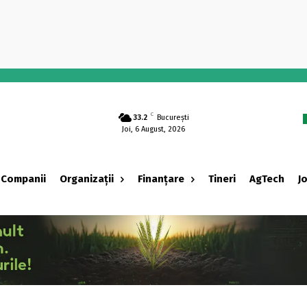
-
C
33.2
București
Joi, 6 August, 2026
Companii
Organizații
Finanțare
Tineri
AgTech
J
‹ adv ›