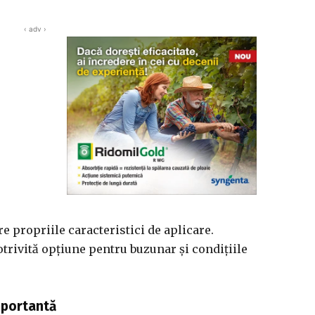
‹ adv ›
re propriile caracteristici de aplicare.
trivită opțiune pentru buzunar și condițiile
mportantă