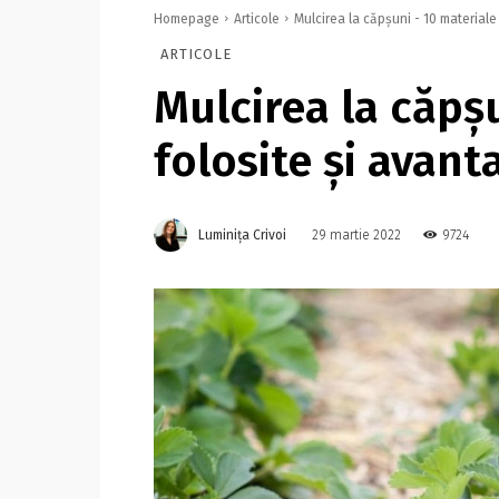
Homepage
Articole
Mulcirea la căpșuni - 10 materiale
ARTICOLE
Mulcirea la căpș
folosite și avant
Luminița Crivoi
9724
29 martie 2022