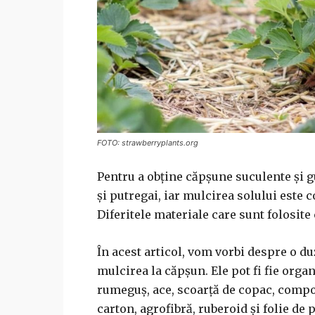
FOTO: strawberryplants.org
Pentru a obține căpșune suculente și g
și putregai, iar mulcirea solului este 
Diferitele materiale care sunt folosite
În acest articol, vom vorbi despre o du
mulcirea la căpșun. Ele pot fi fie organi
rumeguș, ace, scoarță de copac, compos
carton, agrofibră, ruberoid și folie de p