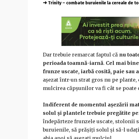
➜
Trinity – combate buruienile la cereale de 
Dar trebuie remarcat faptul că
nu toat
perioada toamnă-iarnă
.
Cel mai bine
frunze uscate, iarbă cosită, paie sau 
așezat într-un strat gros nu pe plante, c
mulcirea căpșunilor va fi cât se poate 
Indiferent de momentul așezării mat
solul și plantele trebuie pregătite p
îndepărteze frunzele uscate, stolonii s
buruienile, să prășiți solul și să-l uda
abia apoi să așezați mulciul.