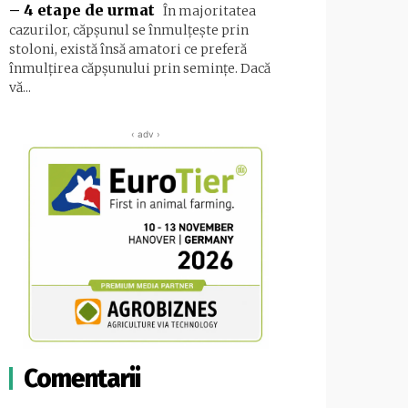
– 4 etape de urmat
În majoritatea
cazurilor, căpșunul se înmulțește prin
stoloni, există însă amatori ce preferă
înmulțirea căpșunului prin semințe. Dacă
vă...
‹ adv ›
Comentarii