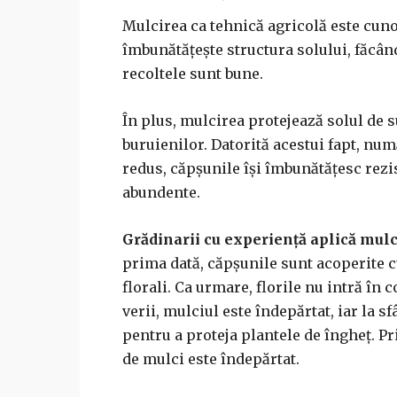
Mulcirea ca tehnică agricolă este cuno
îmbunătățește structura solului, făcându
recoltele sunt bune.
În plus, mulcirea protejează solul de s
buruienilor. Datorită acestui fapt, numă
redus, căpșunile își îmbunătățesc rezis
abundente.
Grădinarii cu experiență aplică mulc
prima dată, căpșunile sunt acoperite 
florali. Ca urmare, florile nu intră în 
verii, mulciul este îndepărtat, iar la s
pentru a proteja plantele de îngheț. P
de mulci este îndepărtat.