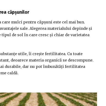
rea căpșunilor
a care mulci pentru căpșuni este cel mai bun.
zavantajele sale. Alegerea materialului depinde și
 tipul de sol în care cresc și chiar de varietatea
stanțe utile, îi crește fertilitatea. Cu toate
nstant, deoarece materia organică se descompune.
ai durabile, dar nu pot îmbunătăți fertilitatea
eme caldă.