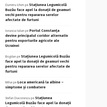
Stațiunea Legumicolă
Dumitru Ichim
pe
Buzău face apel la donații de geamuri
vechi pentru repararea serelor
afectate de furtuni
Portul Constanța
Ionascui Iulian
pe
devine principalul coridor alternativ
pentru exporturile agricole ale
Ucrainei
Stațiunea Legumicolă Buzău
Bogdan
pe
face apel la donații de geamuri vechi
pentru repararea serelor afectate de
furtuni
Loca americană la albine –
Mihai
pe
simptome și combatere
Stațiunea
Stefan Diaconescu
pe
Legumicolă Buzău face apel la donații