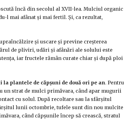
scută încă din secolul al XVII-lea. Mulciul organic
-l mai afânat și mai fertil. Și, ca rezultat,
upraîncălzire și uscare și previne creșterea
rul de pliviri, udări și afânări ale solului este
tența, iar fructele rămân curate chiar și după ploi
i la plantele de căpșuni de două ori pe an
. Pentru
cu un strat de mulci primăvara, când apar mugurii
contact cu solul. După recoltare sau la sfârșitul
fârșitul lunii octombrie, tufele sunt din nou mulcite
rimăvara, când căpșunile încep să crească, stratul