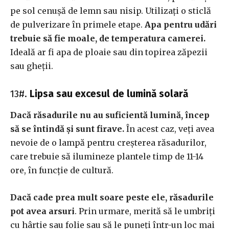
pe sol cenușă de lemn sau nisip. Utilizați o sticlă
de pulverizare în primele etape.
Apa pentru udări
trebuie să fie moale, de temperatura camerei.
Ideală ar fi apa de ploaie sau din topirea zăpezii
sau gheții.
13#.
Lipsa sau excesul de lumină solară
Dacă răsadurile nu au suficientă lumină, încep
să se întindă și sunt firave.
În acest caz, veți avea
nevoie de o lampă pentru creșterea răsadurilor,
care trebuie să ilumineze plantele timp de 11-14
ore, în funcție de cultură.
Dacă cade prea mult soare peste ele, răsadurile
pot avea arsuri
. Prin urmare, merită să le umbriți
cu hârtie sau folie sau să le puneți într-un loc mai