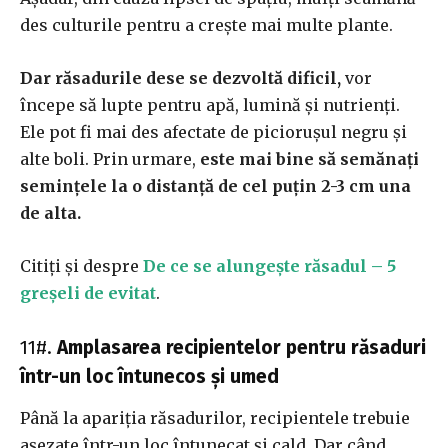
des culturile pentru a crește mai multe plante.
Dar răsadurile dese se dezvoltă
dificil
,
vor
începe să lupte pentru apă, lumină și nutrienți.
Ele pot fi mai des afectate de piciorușul negru și
alte boli. Prin urmare,
este mai bine să semănați
semințele la o distanță de cel puțin 2-3 cm una
de alta.
Citiți și despre
De ce se alungește răsadul – 5
greșeli de evitat
.
11#.
Amplasarea recipientelor pentru răsaduri
într-un loc întunecos și umed
Până la apariția răsadurilor, recipientele trebuie
așezate într-un loc întunecat și cald. Dar când