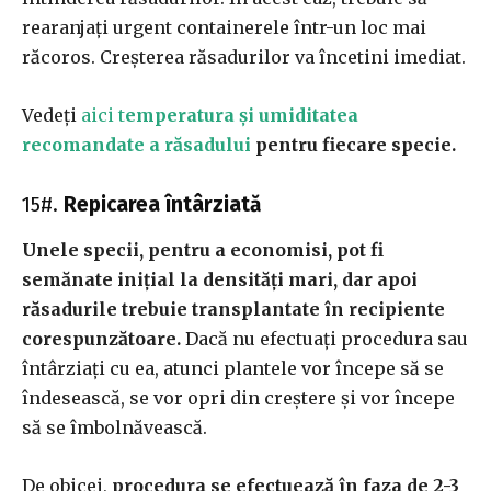
rearanjați urgent containerele într-un loc mai
răcoros. Creșterea răsadurilor va încetini imediat.
Vedeți
aici t
emperatura și umiditatea
recomandate a răsadului
pentru fiecare specie.
15#.
Repicarea întârziată
Unele specii, pentru a economisi, pot fi
semănate inițial la densități mari, dar apoi
răsadurile trebuie transplantate în recipiente
corespunzătoare.
Dacă nu efectuați procedura sau
întârziați cu ea, atunci plantele vor începe să se
îndesească, se vor opri din creștere și vor începe
să se îmbolnăvească.
De obicei,
procedura se efectuează în faza de 2-3