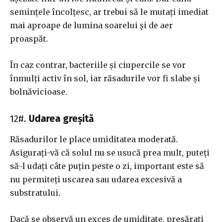
semințele încolțesc, ar trebui să le mutați imediat
mai aproape de lumina soarelui și de aer
proaspăt.
În caz contrar, bacteriile și ciupercile se vor
înmulți activ în sol, iar răsadurile vor fi slabe și
bolnăvicioase.
12#.
Udarea greșită
Răsadurilor le place umiditatea moderată.
Asigurați-vă că solul nu se usucă prea mult, puteți
să-l udați câte puțin peste o zi, important este să
nu permiteți uscarea sau udarea excesivă a
substratului.
Dacă se observă un exces de umiditate, presărați