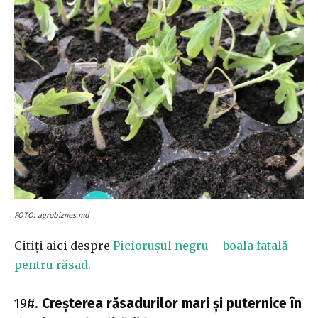
FOTO: agrobiznes.md
Citiți aici despre
Piciorușul negru – boala fatală
pentru răsad
.
19#.
Creșterea răsadurilor mari și puternice în