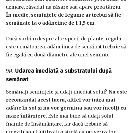
urmare, răsadul nu răsare sau apare prea târziu.
În medie, semințele de legume ar trebui să fie
semănate la o adâncime de 1-1,5 cm.
Dacă vorbim despre alte specii de plante, regula
este următoarea: adâncimea de semănat trebuie să
fie egală cu două diametre ale unei semințe.
9#.
Udarea imediată a substratului după
semănat
Semănați semințele și udați imediat solul?
Nu este
recomandat acest lucru, altfel vor intra mai
adânc în sol și nu vor germina sau vor încolți cu
mare întârziere.
Este mai bine să udați solul
înainte de însămânțare, iar dacă trebuie să
umeziți solul, utilizați o sticlă cu pulverizator.