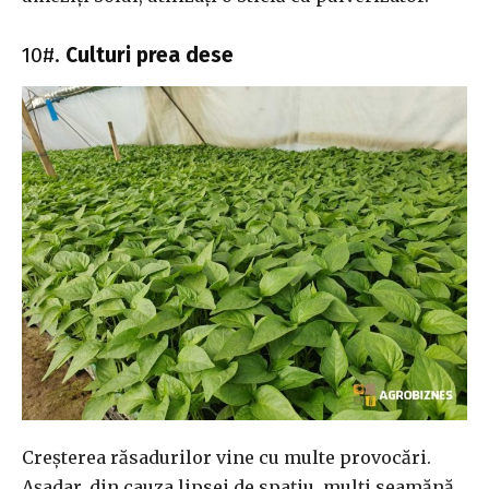
10#.
Culturi prea dese
Creșterea răsadurilor vine cu multe provocări.
Așadar, din cauza lipsei de spațiu, mulți seamănă