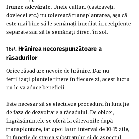
frunze adevărate.
Unele culturi (castraveți,
dovlecei etc.) nu tolerează transplantarea, așa că
este mai bine să le semănați imediat în recipiente
separate sau să le semănați direct în sol.
16#.
Hrănirea necorespunzătoare a
răsadurilor
Orice răsad are nevoie de hrănire. Dar nu
fertilizați plantele tinere în fiecare zi, acest lucru
nu le va aduce beneficii.
Este necesar să se efectueze procedura în funcție
de faza de dezvoltare a răsadului. De obicei,
îngrășămintele se oferă la câteva zile după
transplantare, iar apoi la un interval de 10-15 zile,
în funcție de starea substratului și de aspectul