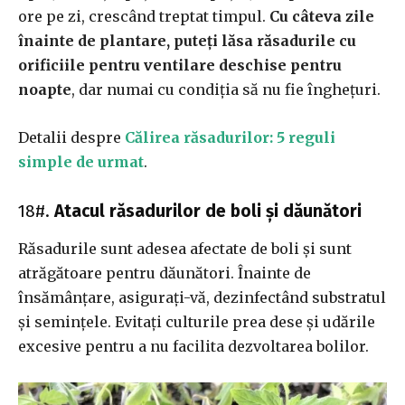
ore pe zi, crescând treptat timpul.
Cu câteva zile
înainte de plantare, puteți lăsa răsadurile cu
orificiile pentru ventilare deschise pentru
noapte
, dar numai cu condiția să nu fie înghețuri.
Detalii despre
Călirea răsadurilor: 5 reguli
simple de urmat
.
18#.
Atacul răsadurilor de boli și dăunători
Răsadurile sunt adesea afectate de boli și sunt
atrăgătoare pentru dăunători. Înainte de
însămânțare, asigurați-vă, dezinfectând substratul
și semințele. Evitați culturile prea dese și udările
excesive pentru a nu facilita dezvoltarea bolilor.