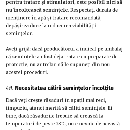
pentru tratare și stimulatori, este posibil nici să
nu încolțească semințele.
Respectați durata de
menținere în apă și tratare recomandată,
depășirea duce la reducerea viabilității
semințelor.
Aveți grijă: dacă producătorul a indicat pe ambalaj
că semințele au fost deja tratate cu preparate de
protecție, nu ar trebui să le supuneți din nou
acestei proceduri.
4#.
Necesitatea călirii semințelor încolțite
Dacă veți crește răsaduri în spații mai reci,
timpuriu, atunci merită să căliți semințele. Ei
bine, dacă răsadurile trebuie să crească la
temperaturi de peste 23°C, nu e nevoie de această