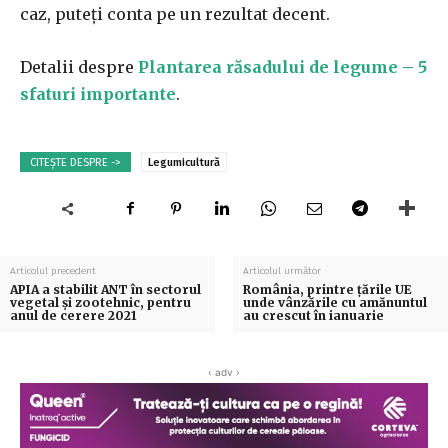
caz, puteți conta pe un rezultat decent.
Detalii despre
Plantarea răsadului de legume – 5
sfaturi importante
.
CITEȘTE DESPRE ->
Legumicultură
Articolul precedent
Articolul următor
APIA a stabilit ANT în sectorul
România, printre ţările UE
vegetal și zootehnic, pentru
unde vânzările cu amănuntul
anul de cerere 2021
au crescut în ianuarie
‹ adv ›