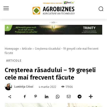
‹ adv ›
Homepage
Articole
Creșterea răsadului - 19 greșeli cele mai frecvent
făcute
ARTICOLE
Creșterea răsadului – 19 greșeli
cele mai frecvent făcute
Luminița Crivoi
17906
4 martie 2022