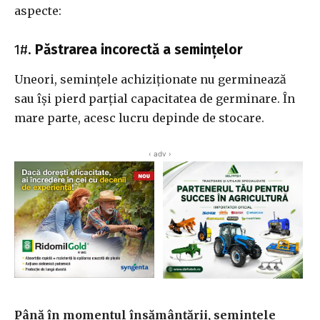
aspecte:
1#.
Păstrarea incorectă a semințelor
Uneori, semințele achiziționate nu germinează
sau își pierd parțial capacitatea de germinare. În
mare parte, acesc lucru depinde de stocare.
‹ adv ›
Până în momentul însămânțării, semințele