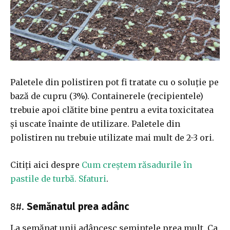
Paletele din polistiren pot fi tratate cu o soluţie pe
bază de cupru (3%). Containerele (recipientele)
trebuie apoi clătite bine pentru a evita toxicitatea
și uscate înainte de utilizare. Paletele din
polistiren nu trebuie utilizate mai mult de 2-3 ori.
Citiți aici despre
Cum creștem răsadurile în
pastile de turbă. Sfaturi
.
8#.
Semănatul prea adânc
La semănat unii adâncesc semințele prea mult. Ca