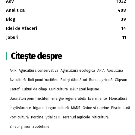
Adv
1032
Analitica
408
Blog
39
Idei de Afaceri
14
Joburi
11
Citește despre
AFIR
Agricultura conservativă
Agricultura ecologică
APIA
Apicultură
Avicultură
Boli pomi fructifieri
Boli și dăunători
Bursa agricolă
Căpșun
Cartof
Culturi de câmp
Cunicultura
Dăunători legume
Dăunători pomi fructiferi
Energie regenerabilă
Evenimente
Floricultură
Îngrășăminte
Irigare
Legumicultură
MADR
Ovine și caprine
Piscicultură
Pomicultură
Porcine
Știai că?!
Terenuri agricole
Viticultură
Zmeur și mur
Zootehnie