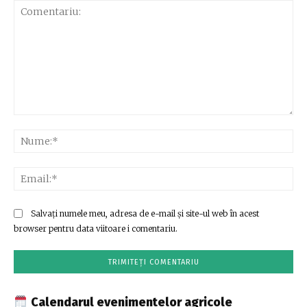
Comentariu:
Nu
Ema
Salvați numele meu, adresa de e-mail și site-ul web în acest
browser pentru data viitoare i comentariu.
Calendarul evenimentelor agricole