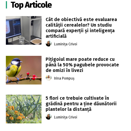
Top Articole
Cât de obiectivă este evaluarea
calității cerealelor? Un studiu
compară experții și inteligența
artificială
Luminița Crivoi
Pițigoiul mare poate reduce cu
până la 50% pagubele provocate
de omizi în livezi
Irina Pompuș
5 flori ce trebuie cultivate în
grădină pentru a ține dăunătorii
plantelor la distanță
Luminița Crivoi