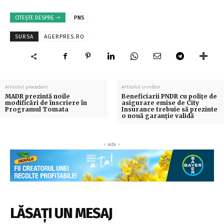
CITEȘTE DESPRE ->
PNS
SURSA
AGERPRES.RO
Articolul precedent
Articolul următor
MADR prezintă noile
Beneficiarii PNDR cu poliţe de
modificări de înscriere în
asigurare emise de City
Programul Tomata
Insurance trebuie să prezinte
o nouă garanţie validă
‹ adv ›
LĂSAȚI UN MESAJ