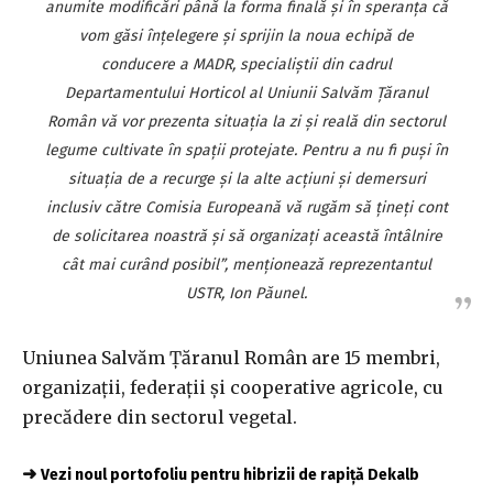
anumite modificări până la forma finală şi în speranţa că
vom găsi înţelegere şi sprijin la noua echipă de
conducere a MADR, specialiştii din cadrul
Departamentului Horticol al Uniunii Salvăm Ţăranul
Român vă vor prezenta situaţia la zi şi reală din sectorul
legume cultivate în spaţii protejate. Pentru a nu fi puşi în
situaţia de a recurge şi la alte acţiuni şi demersuri
inclusiv către Comisia Europeană vă rugăm să ţineţi cont
de solicitarea noastră şi să organizaţi această întâlnire
cât mai curând posibil”, menţionează reprezentantul
USTR, Ion Păunel.
Uniunea Salvăm Ţăranul Român are 15 membri,
organizaţii, federaţii şi cooperative agricole, cu
precădere din sectorul vegetal.
➜
Vezi noul portofoliu pentru hibrizii de rapiță Dekalb