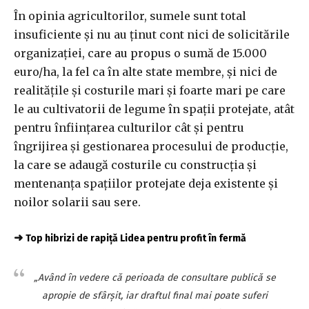
În opinia agricultorilor, sumele sunt total
insuficiente şi nu au ţinut cont nici de solicitările
organizaţiei, care au propus o sumă de 15.000
euro/ha, la fel ca în alte state membre, şi nici de
realităţile şi costurile mari şi foarte mari pe care
le au cultivatorii de legume în spaţii protejate, atât
pentru înfiinţarea culturilor cât şi pentru
îngrijirea şi gestionarea procesului de producţie,
la care se adaugă costurile cu construcţia şi
mentenanţa spaţiilor protejate deja existente şi
noilor solarii sau sere.
➜
Top hibrizi de rapiță Lidea pentru profit în fermă
„Având în vedere că perioada de consultare publică se
apropie de sfârşit, iar draftul final mai poate suferi