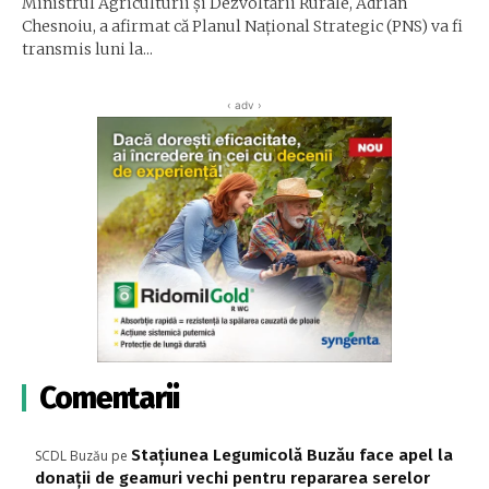
Ministrul Agriculturii şi Dezvoltării Rurale, Adrian
Chesnoiu, a afirmat că Planul Naţional Strategic (PNS) va fi
transmis luni la...
‹ adv ›
Comentarii
Stațiunea Legumicolă Buzău face apel la
SCDL Buzău
pe
donații de geamuri vechi pentru repararea serelor