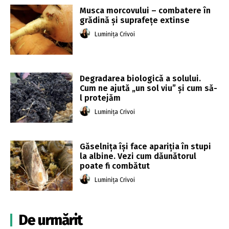
Musca morcovului – combatere în
grădină și suprafețe extinse
Luminița Crivoi
Degradarea biologică a solului.
Cum ne ajută „un sol viu” și cum să-
l protejăm
Luminița Crivoi
Găselnița își face apariția în stupi
la albine. Vezi cum dăunătorul
poate fi combătut
Luminița Crivoi
De urmărit