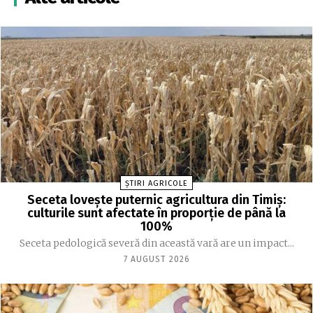
ȘTIRI AGRICOLE
Seceta lovește puternic agricultura din Timiș:
culturile sunt afectate în proporție de până la
100%
Seceta pedologică severă din această vară are un impact...
7 AUGUST 2026