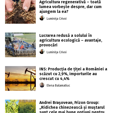
Agricultura regenerativă – toată
lumea vorbește despre, dar cum
ajungem la ea?
Luminița Crivoi
Lucrarea redusă a solului în
agricultura ecologică – avantaje,
provocări
Luminița Crivoi
INS: Producţia de ţiţei a României a
scăzut cu 2,9%, importurile au
crescut cu 4,4%
Elena Balamatiuc
Andrei Brașovean, Frizon Group:
„Ridichea chinezească și muștarul
sunt cele mai bune opțiuni pentru