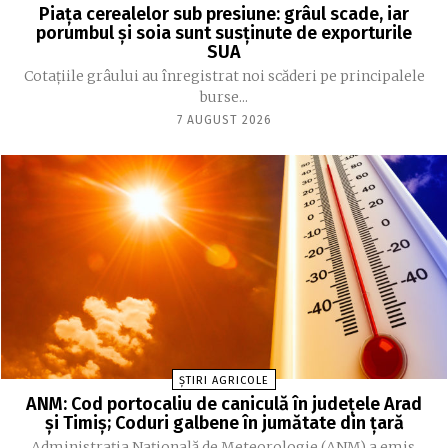
Piața cerealelor sub presiune: grâul scade, iar
porumbul și soia sunt susținute de exporturile
SUA
Cotațiile grâului au înregistrat noi scăderi pe principalele
burse...
7 AUGUST 2026
ȘTIRI AGRICOLE
ANM: Cod portocaliu de caniculă în judeţele Arad
şi Timiş; Coduri galbene în jumătate din ţară
Administraţia Naţională de Meteorologie (ANM) a emis,