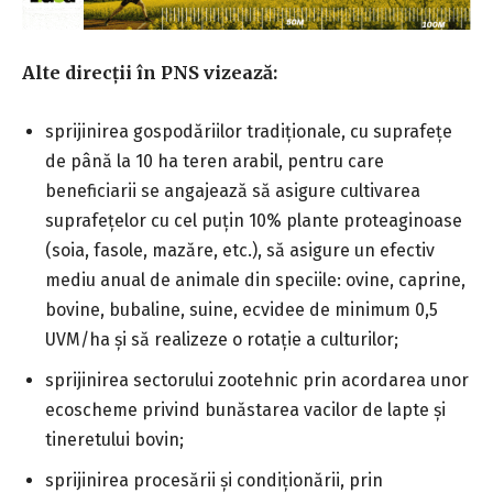
Alte direcţii în PNS vizează:
sprijinirea gospodăriilor tradiţionale, cu suprafeţe
de până la 10 ha teren arabil, pentru care
beneficiarii se angajează să asigure cultivarea
suprafeţelor cu cel puţin 10% plante proteaginoase
(soia, fasole, mazăre, etc.), să asigure un efectiv
mediu anual de animale din speciile: ovine, caprine,
bovine, bubaline, suine, ecvidee de minimum 0,5
UVM/ha şi să realizeze o rotaţie a culturilor;
sprijinirea sectorului zootehnic prin acordarea unor
ecoscheme privind bunăstarea vacilor de lapte şi
tineretului bovin;
sprijinirea procesării şi condiţionării, prin