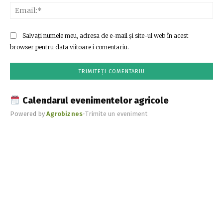
Ema
Salvați numele meu, adresa de e-mail și site-ul web în acest
browser pentru data viitoare i comentariu.
Calendarul evenimentelor agricole
Powered by
Agrobiznes
•
Trimite un eveniment