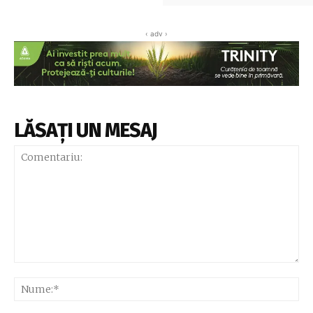
‹ adv ›
LĂSAȚI UN MESAJ
Comentariu:
Nu