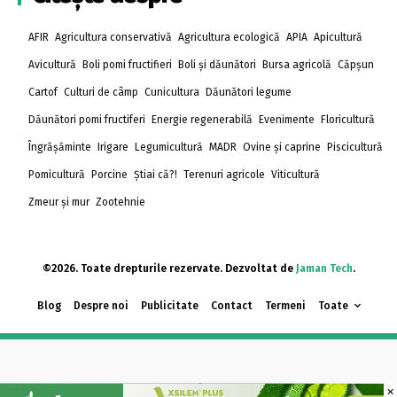
AFIR
Agricultura conservativă
Agricultura ecologică
APIA
Apicultură
Avicultură
Boli pomi fructifieri
Boli și dăunători
Bursa agricolă
Căpșun
Cartof
Culturi de câmp
Cunicultura
Dăunători legume
Dăunători pomi fructiferi
Energie regenerabilă
Evenimente
Floricultură
Îngrășăminte
Irigare
Legumicultură
MADR
Ovine și caprine
Piscicultură
Pomicultură
Porcine
Știai că?!
Terenuri agricole
Viticultură
Zmeur și mur
Zootehnie
©2026. Toate drepturile rezervate. Dezvoltat de
Jaman Tech
.
Blog
Despre noi
Publicitate
Contact
Termeni
Toate
×
×