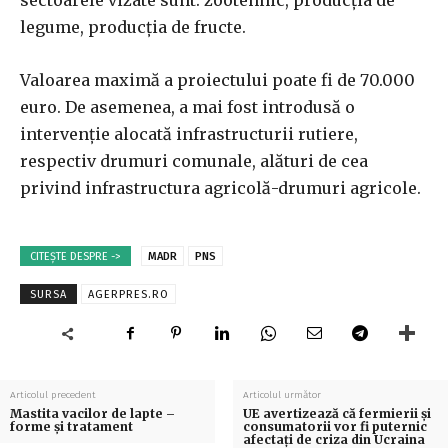
sectoarele vizate sunt: zootehnic, producţia de
legume, producţia de fructe.
Valoarea maximă a proiectului poate fi de 70.000
euro. De asemenea, a mai fost introdusă o
intervenţie alocată infrastructurii rutiere,
respectiv drumuri comunale, alături de cea
privind infrastructura agricolă-drumuri agricole.
CITEȘTE DESPRE ->
MADR
PNS
SURSA
AGERPRES.RO
Articolul precedent
Articolul următor
Mastita vacilor de lapte –
UE avertizează că fermierii şi
forme și tratament
consumatorii vor fi puternic
afectaţi de criza din Ucraina