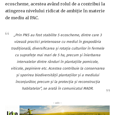
ecoscheme, acestea având rolul de a contribui la
atingerea nivelului ridicat de ambiţie în materie
de mediu al PAC.
„Prin PNS au fost stabilite 5 ecoscheme, dintre care 3
vizează practici prietenoase cu mediul în gospodăria
tradiţională, diversificarea şi rotaţia culturilor în fermele
cu suprafeţe mai mari de 5 ha, precum şi înierbarea
intervalelor dintre rânduri în plantaţiile pomicole,
viticole, pepiniere etc. Acestea contribuie la conservarea
şi sporirea biodiversităţii plantaţiilor şi a mediului
înconjurător, precum şi la protecţia şi reconstrucţia
habitatelor”, se arată în comunicatul MADR.
‹ adv ›