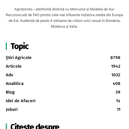
Agrobiznes – platformă distinsă cu Mercuriul și Medalia de Aur.
Recunoscută de FAO printre cele mai influente inițiative media din Europa
de Est. Audiență de peste 4 milioane de cititori unici anual în România,
Moldova și Italia.
Topic
Știri Agricole
8798
Articole
1942
Adv
1032
Analitica
408
Blog
39
Idei de Afaceri
14
Joburi
11
Citește despre