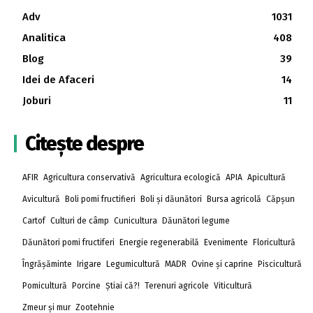
Adv
1031
Analitica
408
Blog
39
Idei de Afaceri
14
Joburi
11
Citește despre
AFIR
Agricultura conservativă
Agricultura ecologică
APIA
Apicultură
Avicultură
Boli pomi fructifieri
Boli și dăunători
Bursa agricolă
Căpșun
Cartof
Culturi de câmp
Cunicultura
Dăunători legume
Dăunători pomi fructiferi
Energie regenerabilă
Evenimente
Floricultură
Îngrășăminte
Irigare
Legumicultură
MADR
Ovine și caprine
Piscicultură
Pomicultură
Porcine
Știai că?!
Terenuri agricole
Viticultură
Zmeur și mur
Zootehnie