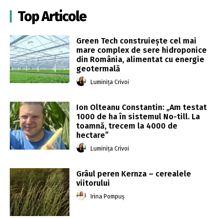
Top Articole
Green Tech construiește cel mai
mare complex de sere hidroponice
din România, alimentat cu energie
geotermală
Luminița Crivoi
Ion Olteanu Constantin: „Am testat
1000 de ha în sistemul No-till. La
toamnă, trecem la 4000 de
hectare”
Luminița Crivoi
Grâul peren Kernza – cerealele
viitorului
Irina Pompuș