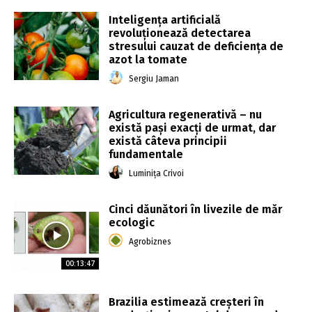
Inteligența artificială
revoluționează detectarea
stresului cauzat de deficiența de
azot la tomate
Sergiu Jaman
Agricultura regenerativă – nu
există pași exacți de urmat, dar
există câteva principii
fundamentale
Luminița Crivoi
Cinci dăunători în livezile de măr
ecologic
Agrobiznes
00:13:47
Brazilia estimează creșteri în