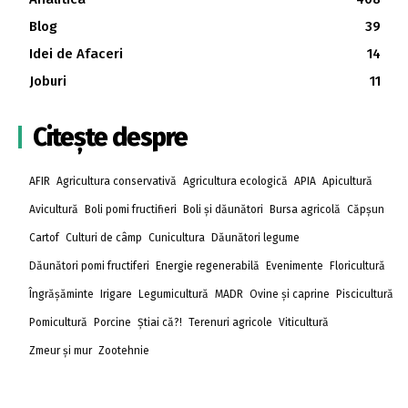
Blog
39
Idei de Afaceri
14
Joburi
11
Citește despre
AFIR
Agricultura conservativă
Agricultura ecologică
APIA
Apicultură
Avicultură
Boli pomi fructifieri
Boli și dăunători
Bursa agricolă
Căpșun
Cartof
Culturi de câmp
Cunicultura
Dăunători legume
Dăunători pomi fructiferi
Energie regenerabilă
Evenimente
Floricultură
Îngrășăminte
Irigare
Legumicultură
MADR
Ovine și caprine
Piscicultură
Pomicultură
Porcine
Știai că?!
Terenuri agricole
Viticultură
Zmeur și mur
Zootehnie