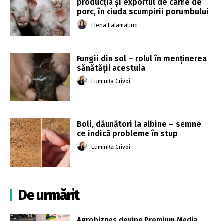
producția și exportul de carne de
porc, în ciuda scumpirii porumbului
Elena Balamatiuc
Fungii din sol – rolul în menținerea
sănătății acestuia
Luminița Crivoi
Boli, dăunători la albine – semne
ce indică probleme în stup
Luminița Crivoi
De urmărit
Agrobiznes devine Premium Media