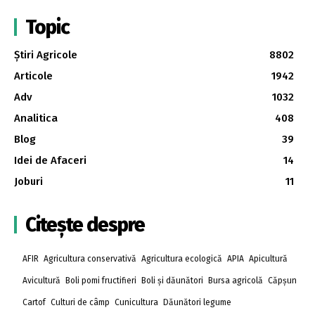
Topic
Știri Agricole
8802
Articole
1942
Adv
1032
Analitica
408
Blog
39
Idei de Afaceri
14
Joburi
11
Citește despre
AFIR
Agricultura conservativă
Agricultura ecologică
APIA
Apicultură
Avicultură
Boli pomi fructifieri
Boli și dăunători
Bursa agricolă
Căpșun
Cartof
Culturi de câmp
Cunicultura
Dăunători legume