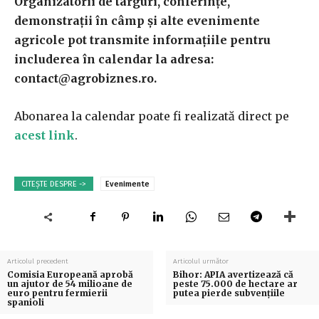
Organizatorii de târguri, conferințe,
demonstrații în câmp și alte evenimente
agricole pot transmite informațiile pentru
includerea în calendar la adresa:
contact@agrobiznes.ro
.
Abonarea la calendar poate fi realizată direct pe
acest link
.
CITEȘTE DESPRE ->
Evenimente
Articolul precedent
Articolul următor
Comisia Europeană aprobă
Bihor: APIA avertizează că
un ajutor de 54 milioane de
peste 75.000 de hectare ar
euro pentru fermierii
putea pierde subvențiile
spanioli