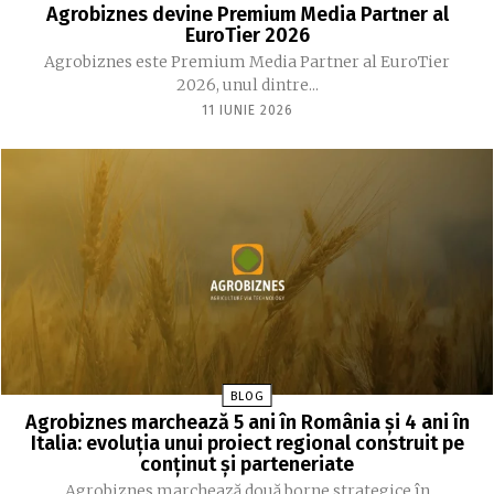
Agrobiznes devine Premium Media Partner al
EuroTier 2026
Agrobiznes este Premium Media Partner al EuroTier
2026, unul dintre...
11 IUNIE 2026
BLOG
Agrobiznes marchează 5 ani în România și 4 ani în
Italia: evoluția unui proiect regional construit pe
conținut și parteneriate
Agrobiznes marchează două borne strategice în