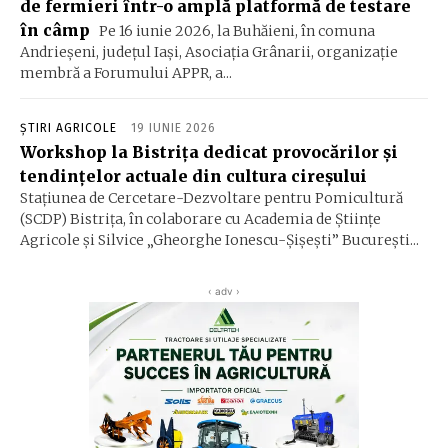
de fermieri într-o amplă platformă de testare
în câmp
Pe 16 iunie 2026, la Buhăieni, în comuna
Andrieșeni, județul Iași, Asociația Grânarii, organizație
membră a Forumului APPR, a...
ȘTIRI AGRICOLE
19 IUNIE 2026
Workshop la Bistrița dedicat provocărilor și
tendințelor actuale din cultura cireșului
Stațiunea de Cercetare-Dezvoltare pentru Pomicultură
(SCDP) Bistrița, în colaborare cu Academia de Științe
Agricole și Silvice „Gheorghe Ionescu-Șișești” București...
‹ adv ›