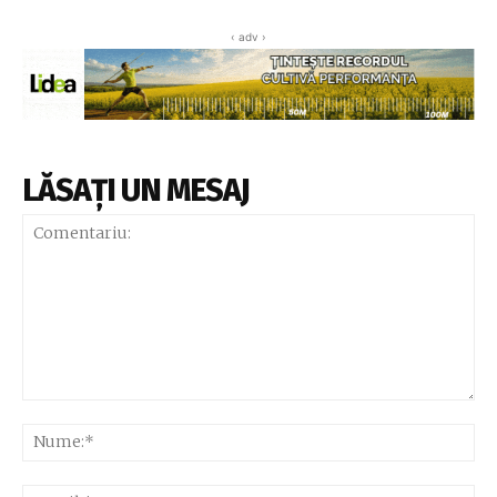
‹ adv ›
LĂSAȚI UN MESAJ
Comentariu:
Nu
Ema