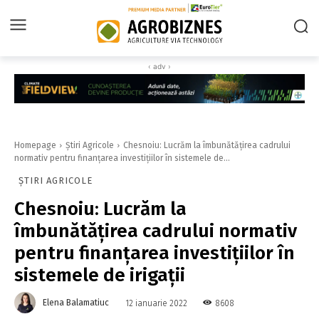
‹ adv ›
Homepage
Știri Agricole
Chesnoiu: Lucrăm la îmbunătăţirea cadrului
normativ pentru finanţarea investiţiilor în sistemele de...
ȘTIRI AGRICOLE
Chesnoiu: Lucrăm la
îmbunătăţirea cadrului normativ
pentru finanţarea investiţiilor în
sistemele de irigaţii
Elena Balamatiuc
8608
12 ianuarie 2022