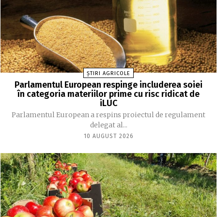
ȘTIRI AGRICOLE
Parlamentul European respinge includerea soiei
în categoria materiilor prime cu risc ridicat de
iLUC
Parlamentul European a respins proiectul de regulament
delegat al...
10 AUGUST 2026