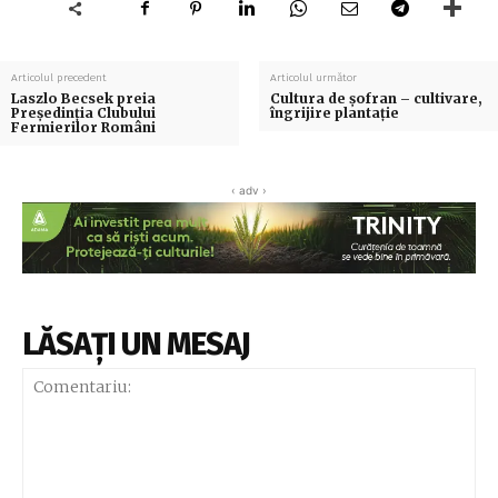
Articolul precedent
Articolul următor
Laszlo Becsek preia
Cultura de șofran – cultivare,
Președinția Clubului
îngrijire plantație
Fermierilor Români
‹ adv ›
LĂSAȚI UN MESAJ