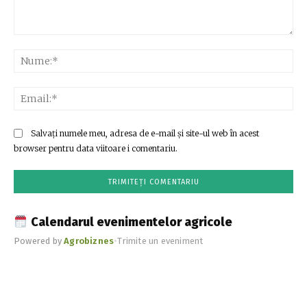
Comentariu:
Nu
Ema
Salvați numele meu, adresa de e-mail și site-ul web în acest
browser pentru data viitoare i comentariu.
Calendarul evenimentelor agricole
Powered by
Agrobiznes
•
Trimite un eveniment