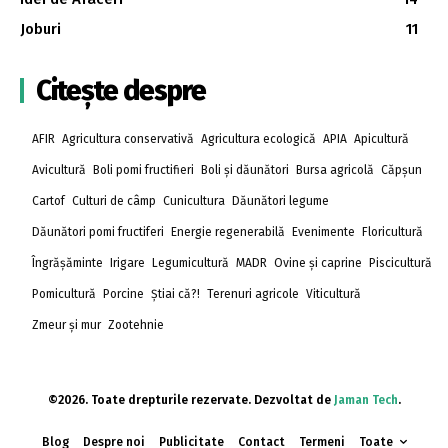
Joburi
11
Citește despre
AFIR
Agricultura conservativă
Agricultura ecologică
APIA
Apicultură
Avicultură
Boli pomi fructifieri
Boli și dăunători
Bursa agricolă
Căpșun
Cartof
Culturi de câmp
Cunicultura
Dăunători legume
Dăunători pomi fructiferi
Energie regenerabilă
Evenimente
Floricultură
Îngrășăminte
Irigare
Legumicultură
MADR
Ovine și caprine
Piscicultură
Pomicultură
Porcine
Știai că?!
Terenuri agricole
Viticultură
Zmeur și mur
Zootehnie
©2026. Toate drepturile rezervate. Dezvoltat de
Jaman Tech
.
Blog
Despre noi
Publicitate
Contact
Termeni
Toate