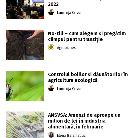
2022
Luminița Crivoi
No-till – cum alegem și pregătim
câmpul pentru tranziție
Agrobiznes
Controlul bolilor și dăunătorilor în
agricultura ecologică
Luminița Crivoi
ANSVSA: Amenzi de aproape un
milion de lei în industria
alimentară, în februarie
Elena Balamatiuc