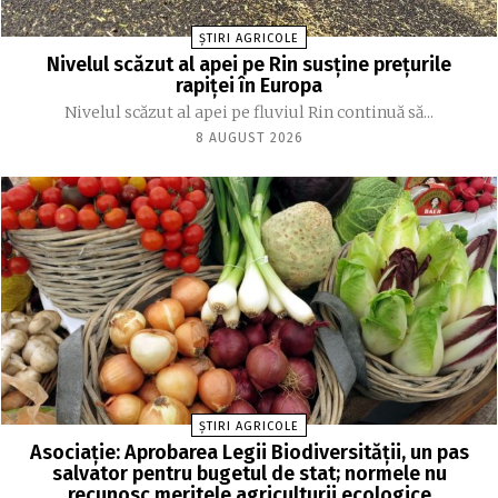
ȘTIRI AGRICOLE
Nivelul scăzut al apei pe Rin susține prețurile
rapiței în Europa
Nivelul scăzut al apei pe fluviul Rin continuă să...
8 AUGUST 2026
ȘTIRI AGRICOLE
Asociație: Aprobarea Legii Biodiversității, un pas
salvator pentru bugetul de stat; normele nu
recunosc meritele agriculturii ecologice