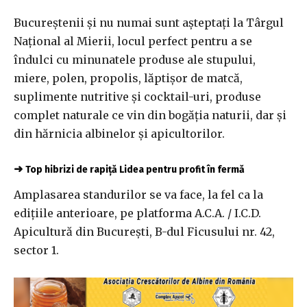
Bucureştenii şi nu numai sunt aşteptați la Târgul
Național al Mierii, locul perfect pentru a se
îndulci cu minunatele produse ale stupului,
miere, polen, propolis, lăptişor de matcă,
suplimente nutritive şi cocktail-uri, produse
complet naturale ce vin din bogăţia naturii, dar şi
din hărnicia albinelor şi apicultorilor.
➜
Top hibrizi de rapiță Lidea pentru profit în fermă
Amplasarea standurilor se va face, la fel ca la
ediţiile anterioare, pe platforma A.C.A. / I.C.D.
Apicultură din Bucureşti, B-dul Ficusului nr. 42,
sector 1.