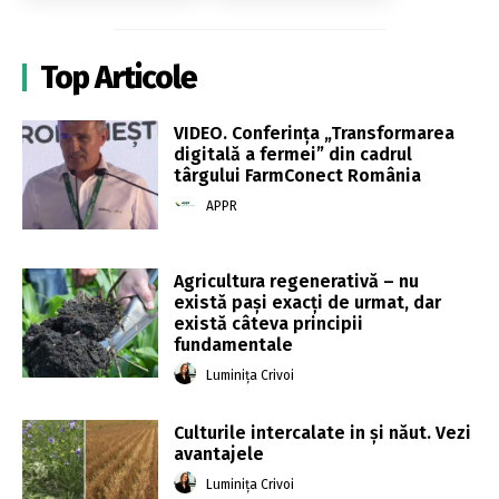
Top Articole
VIDEO. Conferința „Transformarea
digitală a fermei” din cadrul
târgului FarmConect România
APPR
Agricultura regenerativă – nu
există pași exacți de urmat, dar
există câteva principii
fundamentale
Luminița Crivoi
Culturile intercalate in și năut. Vezi
avantajele
Luminița Crivoi