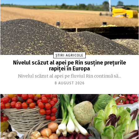
ȘTIRI AGRICOLE
Nivelul scăzut al apei pe Rin susține prețurile
rapiței în Europa
Nivelul scăzut al apei pe fluviul Rin continuă să...
8 AUGUST 2026