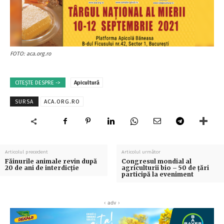
FOTO: aca.org.ro
CITEȘTE DESPRE ->
Apicultură
SURSA
ACA.ORG.RO
Articolul precedent
Articolul următor
Făinurile animale revin după
Congresul mondial al
20 de ani de interdicţie
agriculturii bio – 50 de țări
participă la eveniment
‹ adv ›