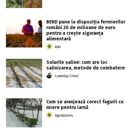
BERD pune la dispoziţia fermierilor
români 20 de milioane de euro
pentru a creşte siguranţa
alimentară
Adv
Solurile saline: cum are loc
salinizarea, metode de combatere
Luminița Crivoi
Cum se aranjează corect fagurii cu
miere pentru iarnă
Agrobiznes