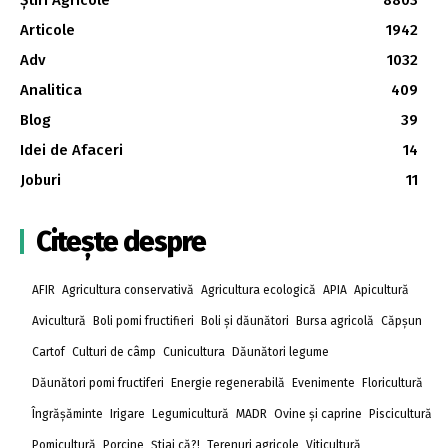
Articole
1942
Adv
1032
Analitica
409
Blog
39
Idei de Afaceri
14
Joburi
11
Citește despre
AFIR
Agricultura conservativă
Agricultura ecologică
APIA
Apicultură
Avicultură
Boli pomi fructifieri
Boli și dăunători
Bursa agricolă
Căpșun
Cartof
Culturi de câmp
Cunicultura
Dăunători legume
Dăunători pomi fructiferi
Energie regenerabilă
Evenimente
Floricultură
Îngrășăminte
Irigare
Legumicultură
MADR
Ovine și caprine
Piscicultură
Pomicultură
Porcine
Știai că?!
Terenuri agricole
Viticultură