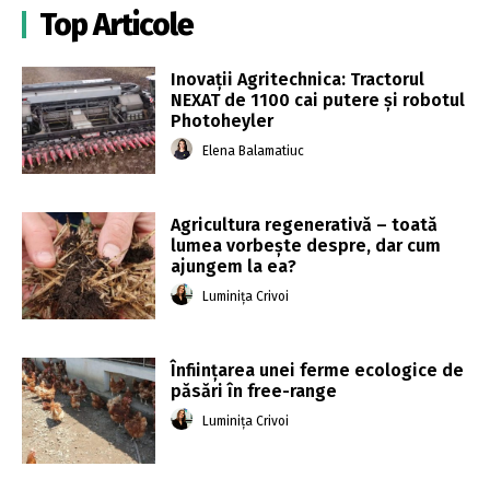
Top Articole
Inovații Agritechnica: Tractorul
NEXAT de 1100 cai putere și robotul
Photoheyler
Elena Balamatiuc
Agricultura regenerativă – toată
lumea vorbește despre, dar cum
ajungem la ea?
Luminița Crivoi
Înființarea unei ferme ecologice de
păsări în free-range
Luminița Crivoi