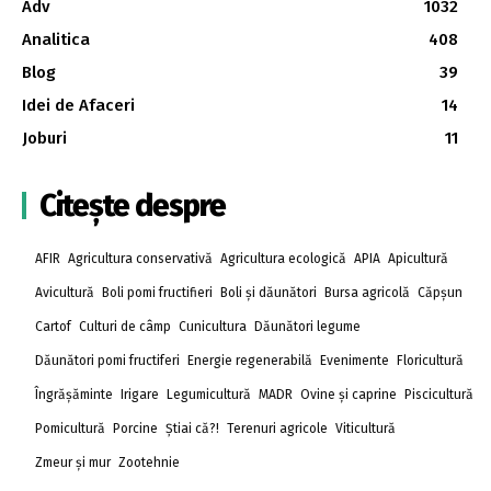
Adv
1032
Analitica
408
Blog
39
Idei de Afaceri
14
Joburi
11
Citește despre
AFIR
Agricultura conservativă
Agricultura ecologică
APIA
Apicultură
Avicultură
Boli pomi fructifieri
Boli și dăunători
Bursa agricolă
Căpșun
Cartof
Culturi de câmp
Cunicultura
Dăunători legume
Dăunători pomi fructiferi
Energie regenerabilă
Evenimente
Floricultură
Îngrășăminte
Irigare
Legumicultură
MADR
Ovine și caprine
Piscicultură
Pomicultură
Porcine
Știai că?!
Terenuri agricole
Viticultură
Zmeur și mur
Zootehnie