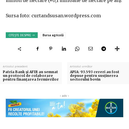
milion de hectare (+0,1 milioane de hectare pe an).
Sursa foto: curtandsusan.wordpress.com
CITEȘTE DESPRE ->
Bursa agricolă
Articolul precedent
Articolul următor
Patria Bank şi AFIR au semnat
APIA: 93.593 cereri au fost
un protocol de colaborare
depuse pentru susținerea
pentru finanţarea fermierilor
sectorului bovin
‹ adv ›