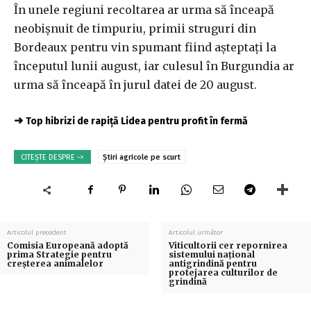
În unele regiuni recoltarea ar urma să înceapă
neobişnuit de timpuriu, primii struguri din
Bordeaux pentru vin spumant fiind aşteptaţi la
începutul lunii august, iar culesul în Burgundia ar
urma să înceapă în jurul datei de 20 august.
➜
Top hibrizi de rapiță Lidea pentru profit în fermă
CITEȘTE DESPRE ->
Știri agricole pe scurt
Articolul precedent
Articolul următor
Comisia Europeană adoptă
Viticultorii cer repornirea
prima Strategie pentru
sistemului național
creșterea animalelor
antigrindină pentru
protejarea culturilor de
grindină