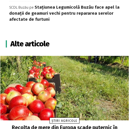
Stațiunea Legumicolă Buzău face apel la
SCDL Buzău
pe
donații de geamuri vechi pentru repararea serelor
afectate de furtuni
Alte articole
ȘTIRI AGRICOLE
Recolta de mere din Europa scade puternic în