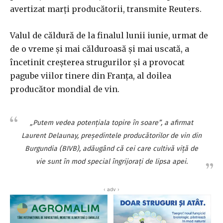
avertizat marţi producătorii, transmite Reuters.
Valul de căldură de la finalul lunii iunie, urmat de
de o vreme şi mai călduroasă şi mai uscată, a
încetinit creşterea strugurilor şi a provocat
pagube viilor tinere din Franţa, al doilea
producător mondial de vin.
„Putem vedea potenţiala topire în soare”, a afirmat
Laurent Delaunay, preşedintele producătorilor de vin din
Burgundia (BIVB), adăugând că cei care cultivă viţă de
vie sunt în mod special îngrijoraţi de lipsa apei.
‹ adv ›