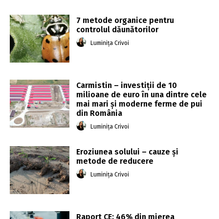
7 metode organice pentru
controlul dăunătorilor
Luminița Crivoi
Carmistin – investiții de 10
milioane de euro în una dintre cele
mai mari și moderne ferme de pui
din România
Luminița Crivoi
Eroziunea solului – cauze și
metode de reducere
Luminița Crivoi
Raport CE: 46% din mierea