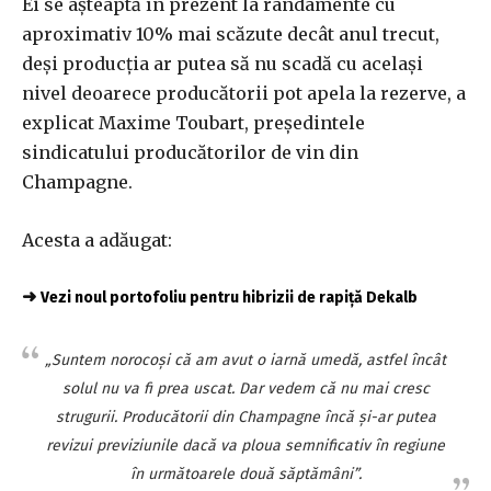
Ei se aşteaptă în prezent la randamente cu
aproximativ 10% mai scăzute decât anul trecut,
deşi producţia ar putea să nu scadă cu acelaşi
nivel deoarece producătorii pot apela la rezerve, a
explicat Maxime Toubart, preşedintele
sindicatului producătorilor de vin din
Champagne.
Acesta a adăugat:
➜
Vezi noul portofoliu pentru hibrizii de rapiță Dekalb
„Suntem norocoşi că am avut o iarnă umedă, astfel încât
solul nu va fi prea uscat. Dar vedem că nu mai cresc
strugurii. Producătorii din Champagne încă şi-ar putea
revizui previziunile dacă va ploua semnificativ în regiune
în următoarele două săptămâni”.