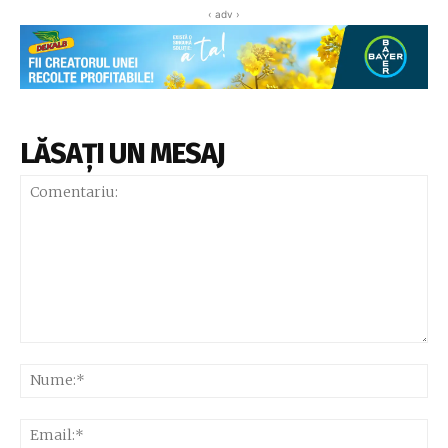
‹ adv ›
LĂSAȚI UN MESAJ
Comentariu:
Nu
Ema