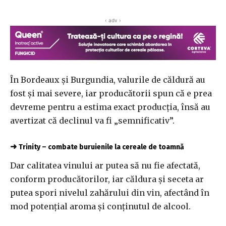
‹ adv ›
În Bordeaux şi Burgundia, valurile de căldură au
fost şi mai severe, iar producătorii spun că e prea
devreme pentru a estima exact producţia, însă au
avertizat că declinul va fi „semnificativ”.
➜
Trinity – combate buruienile la cereale de toamnă
Dar calitatea vinului ar putea să nu fie afectată,
conform producătorilor, iar căldura şi seceta ar
putea spori nivelul zahărului din vin, afectând în
mod potenţial aroma şi conţinutul de alcool.