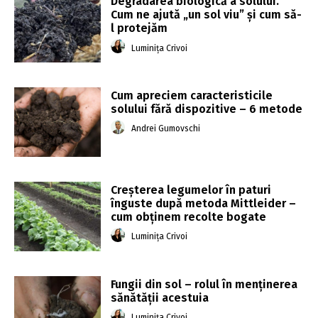
Degradarea biologică a solului.
Cum ne ajută „un sol viu” și cum să-
l protejăm
Luminița Crivoi
Cum apreciem caracteristicile
solului fără dispozitive – 6 metode
Andrei Gumovschi
Creșterea legumelor în paturi
înguste după metoda Mittleider –
cum obținem recolte bogate
Luminița Crivoi
Fungii din sol – rolul în menținerea
sănătății acestuia
Luminița Crivoi