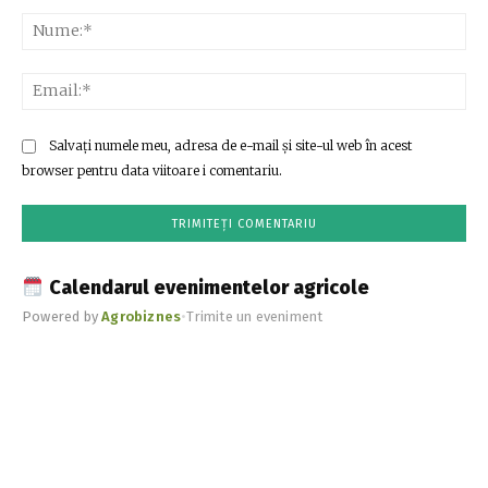
Comentariu:
Nu
Ema
Salvați numele meu, adresa de e-mail și site-ul web în acest
browser pentru data viitoare i comentariu.
Calendarul evenimentelor agricole
Powered by
Agrobiznes
•
Trimite un eveniment