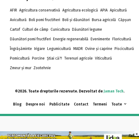
AFIR
Agricultura conservativă
Agricultura ecologică
APIA
Apicultură
Avicultură
Boli pomi fructifieri
Boli și dăunători
Bursa agricolă
Căpșun
Cartof
Culturi de câmp
Cunicultura
Dăunători legume
Dăunători pomi fructiferi
Energie regenerabilă
Evenimente
Floricultură
Îngrășăminte
Irigare
Legumicultură
MADR
Ovine și caprine
Piscicultură
Pomicultură
Porcine
Știai că?!
Terenuri agricole
Viticultură
Zmeur și mur
Zootehnie
©2026. Toate drepturile rezervate. Dezvoltat de
Jaman Tech
.
Blog
Despre noi
Publicitate
Contact
Termeni
Toate
×
×