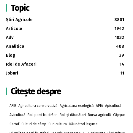
Topic
Știri Agricole
8801
Articole
1942
Adv
1032
Analitica
408
Blog
39
Idei de Afaceri
14
Joburi
11
Citește despre
AFIR
Agricultura conservativă
Agricultura ecologică
APIA
Apicultură
Avicultură
Boli pomi fructifieri
Boli și dăunători
Bursa agricolă
Căpșun
Cartof
Culturi de câmp
Cunicultura
Dăunători legume