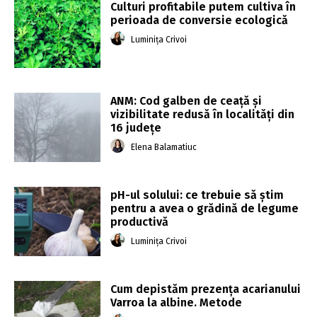
Culturi profitabile putem cultiva în
perioada de conversie ecologică
Luminița Crivoi
ANM: Cod galben de ceaţă şi
vizibilitate redusă în localităţi din
16 judeţe
Elena Balamatiuc
pH-ul solului: ce trebuie să știm
pentru a avea o grădină de legume
productivă
Luminița Crivoi
Cum depistăm prezența acarianului
Varroa la albine. Metode