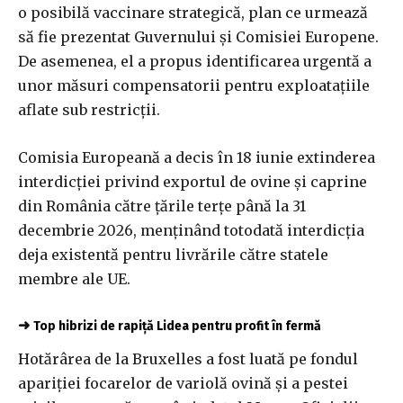
o posibilă vaccinare strategică, plan ce urmează
să fie prezentat Guvernului şi Comisiei Europene.
De asemenea, el a propus identificarea urgentă a
unor măsuri compensatorii pentru exploataţiile
aflate sub restricţii.
Comisia Europeană a decis în 18 iunie extinderea
interdicţiei privind exportul de ovine şi caprine
din România către ţările terţe până la 31
decembrie 2026, menţinând totodată interdicţia
deja existentă pentru livrările către statele
membre ale UE.
➜
Top hibrizi de rapiță Lidea pentru profit în fermă
Hotărârea de la Bruxelles a fost luată pe fondul
apariţiei focarelor de variolă ovină şi a pestei