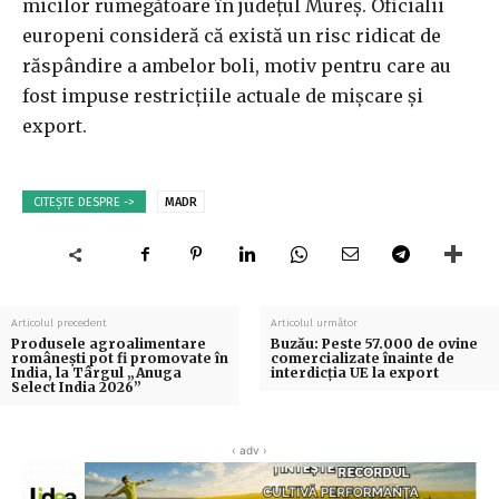
micilor rumegătoare în judeţul Mureş. Oficialii
europeni consideră că există un risc ridicat de
răspândire a ambelor boli, motiv pentru care au
fost impuse restricţiile actuale de mişcare şi
export.
CITEȘTE DESPRE ->
MADR
Articolul precedent
Articolul următor
Produsele agroalimentare
Buzău: Peste 57.000 de ovine
româneşti pot fi promovate în
comercializate înainte de
India, la Târgul „Anuga
interdicția UE la export
Select India 2026”
‹ adv ›