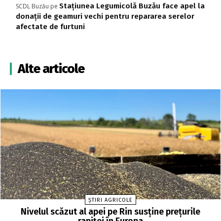
Stațiunea Legumicolă Buzău face apel la
SCDL Buzău
pe
donații de geamuri vechi pentru repararea serelor
afectate de furtuni
Alte articole
ȘTIRI AGRICOLE
Nivelul scăzut al apei pe Rin susține prețurile