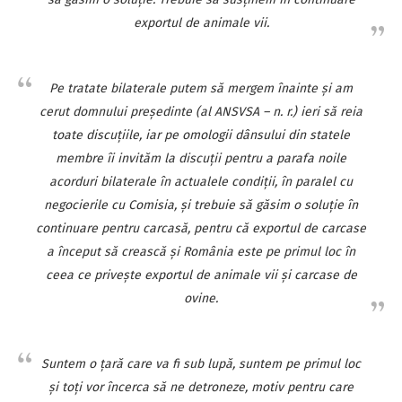
exportul de animale vii.
Pe tratate bilaterale putem să mergem înainte şi am
cerut domnului preşedinte (al ANSVSA – n. r.) ieri să reia
toate discuţiile, iar pe omologii dânsului din statele
membre îi invităm la discuţii pentru a parafa noile
acorduri bilaterale în actualele condiţii, în paralel cu
negocierile cu Comisia, şi trebuie să găsim o soluţie în
continuare pentru carcasă, pentru că exportul de carcase
a început să crească şi România este pe primul loc în
ceea ce priveşte exportul de animale vii şi carcase de
ovine.
Suntem o ţară care va fi sub lupă, suntem pe primul loc
şi toţi vor încerca să ne detroneze, motiv pentru care