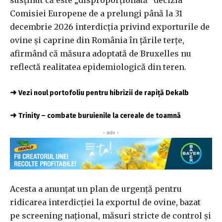
susţinut că este „disproporţionată” decizia
Comisiei Europene de a prelungi până la 31
decembrie 2026 interdicţia privind exporturile de
ovine şi caprine din România în ţările terţe,
afirmând că măsura adoptată de Bruxelles nu
reflectă realitatea epidemiologică din teren.
➜
Vezi noul portofoliu pentru hibrizii de rapiță Dekalb
➜
Trinity – combate buruienile la cereale de toamnă
‹ adv ›
Acesta a anunţat un plan de urgenţă pentru
ridicarea interdicţiei la exportul de ovine, bazat
pe screening naţional, măsuri stricte de control şi