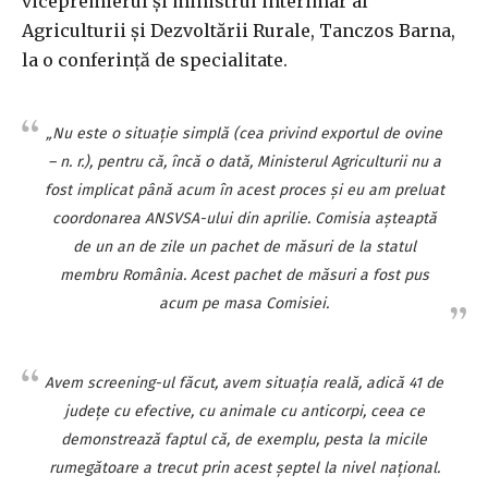
vicepremierul şi ministrul interimar al
Agriculturii şi Dezvoltării Rurale, Tanczos Barna,
la o conferinţă de specialitate.
„Nu este o situaţie simplă (cea privind exportul de ovine
– n. r.), pentru că, încă o dată, Ministerul Agriculturii nu a
fost implicat până acum în acest proces şi eu am preluat
coordonarea ANSVSA-ului din aprilie. Comisia aşteaptă
de un an de zile un pachet de măsuri de la statul
membru România. Acest pachet de măsuri a fost pus
acum pe masa Comisiei.
Avem screening-ul făcut, avem situaţia reală, adică 41 de
judeţe cu efective, cu animale cu anticorpi, ceea ce
demonstrează faptul că, de exemplu, pesta la micile
rumegătoare a trecut prin acest şeptel la nivel naţional.