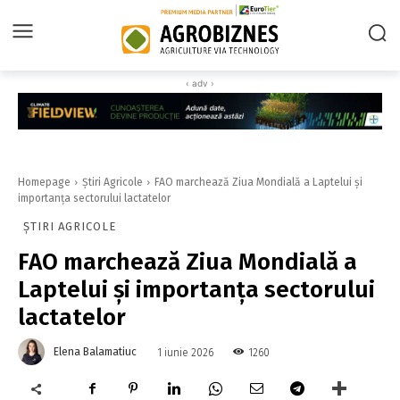
‹ adv ›
Homepage
Știri Agricole
FAO marchează Ziua Mondială a Laptelui și
importanța sectorului lactatelor
ȘTIRI AGRICOLE
FAO marchează Ziua Mondială a
Laptelui și importanța sectorului
lactatelor
Elena Balamatiuc
1260
1 iunie 2026