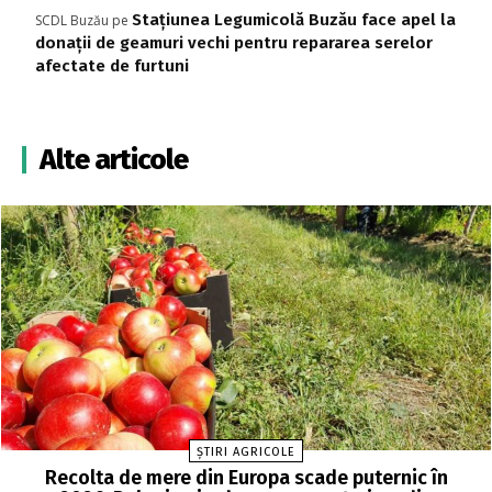
Stațiunea Legumicolă Buzău face apel la
SCDL Buzău
pe
donații de geamuri vechi pentru repararea serelor
afectate de furtuni
Alte articole
ȘTIRI AGRICOLE
Recolta de mere din Europa scade puternic în