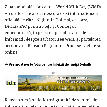
Ziua mondială a laptelui – World Milk Day (WMD)
– nu a fost încă recunoscută ca zi internațională
oficială de către Națiunile Unite și, ca atare,
Divizia FAO pentru Piețe și Comerț se
concentrează, în prezent, pe colectarea de
informații despre sărbătorirea WMD și partajarea
acestora cu Rețeaua Piețelor de Produse Lactate și
online.
➜
Vezi noul portofoliu pentru hibrizii de rapiță Dekalb
‹ adv ›
Rețeaua oferă o platformă gratuită de schimb de
informații pentru membri cu privire la evoluțiile