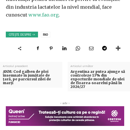
din industria lactatelor la nivel mondial, face
cunoscut
www.fao.org
.
CITEȘTE DESPRE ->
FAO
Articolul precedent
Articolul următor
ANM: Cod galben de ploi
Argentina ar putea ajunge să
însemnate în jumătate de
controleze 13% din
ţară, pe parcursul zilei de
exporturile mondiale de ulei
marţi
de floarea-soarelui până în
2026/27
‹ adv ›