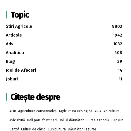
Topic
Știri Agricole
8802
Articole
1942
Adv
1032
Analitica
408
Blog
39
Idei de Afaceri
14
Joburi
11
Citește despre
AFIR
Agricultura conservativă
Agricultura ecologică
APIA
Apicultură
Avicultură
Boli pomi fructifieri
Boli și dăunători
Bursa agricolă
Căpșun
Cartof
Culturi de câmp
Cunicultura
Dăunători legume