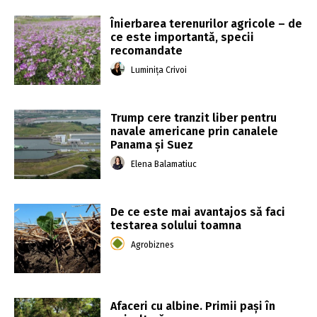
Înierbarea terenurilor agricole – de
ce este importantă, specii
recomandate
Luminița Crivoi
Trump cere tranzit liber pentru
navale americane prin canalele
Panama și Suez
Elena Balamatiuc
De ce este mai avantajos să faci
testarea solului toamna
Agrobiznes
Afaceri cu albine. Primii pași în