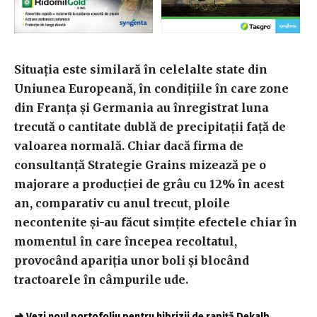
Situaţia este similară în celelalte state din
Uniunea Europeană, în condiţiile în care zone
din Franţa şi Germania au înregistrat luna
trecută o cantitate dublă de precipitaţii faţă de
valoarea normală. Chiar dacă firma de
consultanţă Strategie Grains mizează pe o
majorare a producţiei de grâu cu 12% în acest
an, comparativ cu anul trecut, ploile
necontenite şi-au făcut simţite efectele chiar în
momentul în care începea recoltatul,
provocând apariţia unor boli şi blocând
tractoarele în câmpurile ude.
➜
Vezi noul portofoliu pentru hibrizii de rapiță Dekalb