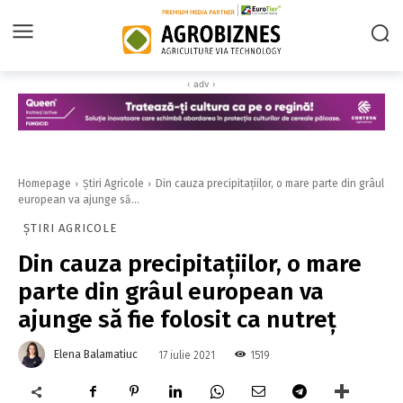
‹ adv ›
Homepage
Știri Agricole
Din cauza precipitaţiilor, o mare parte din grâul
european va ajunge să...
ȘTIRI AGRICOLE
Din cauza precipitaţiilor, o mare
parte din grâul european va
ajunge să fie folosit ca nutreţ
Elena Balamatiuc
1519
17 iulie 2021