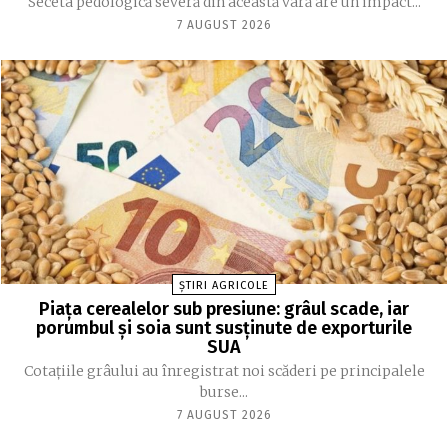
Seceta pedologică severă din această vară are un impact...
7 AUGUST 2026
ȘTIRI AGRICOLE
Piața cerealelor sub presiune: grâul scade, iar
porumbul și soia sunt susținute de exporturile
SUA
Cotațiile grâului au înregistrat noi scăderi pe principalele
burse...
7 AUGUST 2026