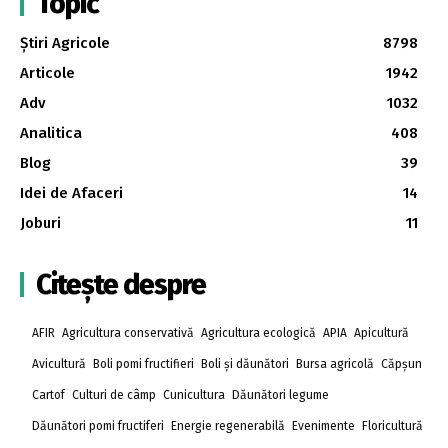
Topic
Știri Agricole
8798
Articole
1942
Adv
1032
Analitica
408
Blog
39
Idei de Afaceri
14
Joburi
11
Citește despre
AFIR
Agricultura conservativă
Agricultura ecologică
APIA
Apicultură
Avicultură
Boli pomi fructifieri
Boli și dăunători
Bursa agricolă
Căpșun
Cartof
Culturi de câmp
Cunicultura
Dăunători legume
Dăunători pomi fructiferi
Energie regenerabilă
Evenimente
Floricultură