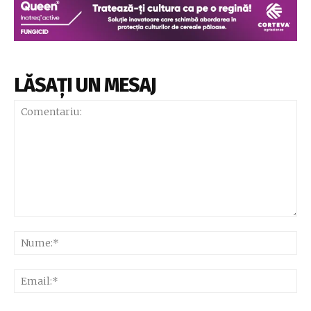
LĂSAȚI UN MESAJ
Comentariu:
Nu
Ema