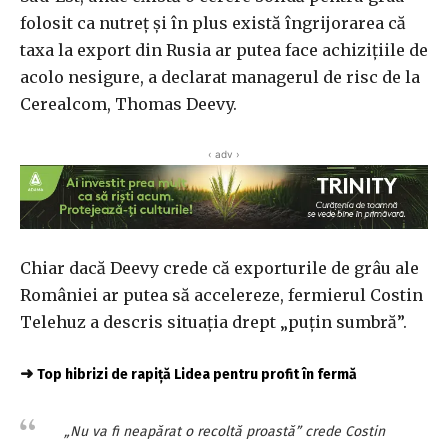
folosit ca nutreţ şi în plus există îngrijorarea că
taxa la export din Rusia ar putea face achiziţiile de
acolo nesigure, a declarat managerul de risc de la
Cerealcom, Thomas Deevy.
‹ adv ›
Chiar dacă Deevy crede că exporturile de grâu ale
României ar putea să accelereze, fermierul Costin
Telehuz a descris situaţia drept „puţin sumbră”.
➜
Top hibrizi de rapiță Lidea pentru profit în fermă
„Nu va fi neapărat o recoltă proastă” crede Costin