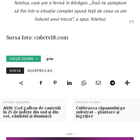
Telehuz, care are o fermă în Bărăgan. „Însă ne aşteptam
să fim într-o situaţie complet opusă faţă de ceea ce am
îndurat anul trecut”, a spus Telehuz.
Sursa foto: cnbctv18.com
CITEȘTE DESPRE ->
grâu
SURSA
AGERPRES.RO
Articolul precedent
Articolul următor
ANM: Cod galben de caniculă
Cultivarea căpșunului pe
în 25 de judeţe din sud şi din
substrat – plantare și
est, sâmbătă şi duminică
îngrijire
‹ adv ›