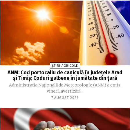
ȘTIRI AGRICOLE
ANM: Cod portocaliu de caniculă în judeţele Arad
şi Timiş; Coduri galbene în jumătate din ţară
Administraţia Naţională de Meteorologie (ANM) a emis,
vineri, avertizări...
7 AUGUST 2026