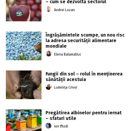
– cum se dezvoltă sectorul
Andrei Lozan
Îngrăşămintele scumpe, un nou risc
la adresa securităţii alimentare
mondiale
Elena Balamatiuc
Fungii din sol – rolul în menținerea
sănătății acestuia
Luminița Crivoi
Pregătirea albinelor pentru iernat
– sfaturi utile
Ion Iftodi