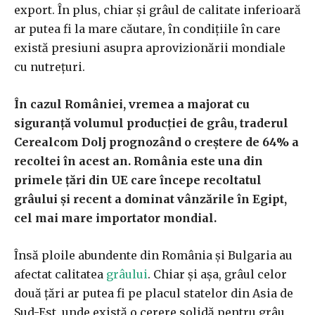
export. În plus, chiar şi grâul de calitate inferioară
ar putea fi la mare căutare, în condiţiile în care
există presiuni asupra aprovizionării mondiale
cu nutreţuri.
În cazul României, vremea a majorat cu
siguranţă volumul producţiei de grâu, traderul
Cerealcom Dolj prognozând o creştere de 64% a
recoltei în acest an. România este una din
primele ţări din UE care începe recoltatul
grâului şi recent a dominat vânzările în Egipt,
cel mai mare importator mondial.
Însă ploile abundente din România şi Bulgaria au
afectat calitatea
grâului
. Chiar şi aşa, grâul celor
două ţări ar putea fi pe placul statelor din Asia de
Sud-Est, unde există o cerere solidă pentru grâu