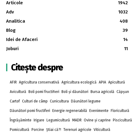
Articole
1942
Adv
1032
Analitica
408
Blog
39
Idei de Afaceri
14
Joburi
11
Citește despre
AFIR
Agricultura conservativă
Agricultura ecologică
APIA
Apicultură
Avicultură
Boli pomi fructifieri
Boli și dăunători
Bursa agricolă
Căpșun
Cartof
Culturi de câmp
Cunicultura
Dăunători legume
Dăunători pomi fructiferi
Energie regenerabilă
Evenimente
Floricultură
Îngrășăminte
Irigare
Legumicultură
MADR
Ovine și caprine
Piscicultură
Pomicultură
Porcine
Știai că?!
Terenuri agricole
Viticultură