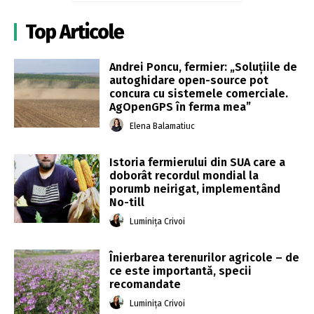
Top Articole
Andrei Poncu, fermier: „Soluțiile de
autoghidare open-source pot
concura cu sistemele comerciale.
AgOpenGPS în ferma mea”
Elena Balamatiuc
Istoria fermierului din SUA care a
doborât recordul mondial la
porumb neirigat, implementând
No-till
Luminița Crivoi
Înierbarea terenurilor agricole – de
ce este importantă, specii
recomandate
Luminița Crivoi