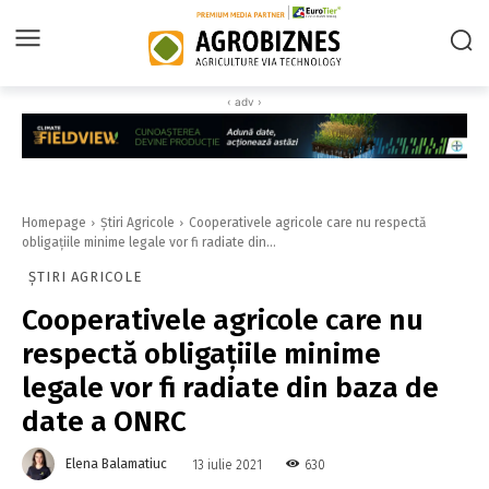
‹ adv ›
Homepage
Știri Agricole
Cooperativele agricole care nu respectă
obligaţiile minime legale vor fi radiate din...
ȘTIRI AGRICOLE
Cooperativele agricole care nu
respectă obligaţiile minime
legale vor fi radiate din baza de
date a ONRC
Elena Balamatiuc
630
13 iulie 2021