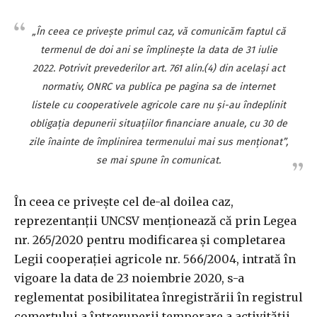
„În ceea ce priveşte primul caz, vă comunicăm faptul că
termenul de doi ani se împlineşte la data de 31 iulie
2022. Potrivit prevederilor art. 761 alin.(4) din acelaşi act
normativ, ONRC va publica pe pagina sa de internet
listele cu cooperativele agricole care nu şi-au îndeplinit
obligaţia depunerii situaţiilor financiare anuale, cu 30 de
zile înainte de împlinirea termenului mai sus menţionat”,
se mai spune în comunicat.
În ceea ce priveşte cel de-al doilea caz,
reprezentanţii UNCSV menţionează că prin Legea
nr. 265/2020 pentru modificarea şi completarea
Legii cooperaţiei agricole nr. 566/2004, intrată în
vigoare la data de 23 noiembrie 2020, s-a
reglementat posibilitatea înregistrării în registrul
comerţului a întreruperii temporare a activităţii