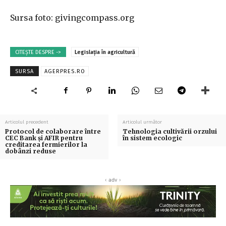
Sursa foto: givingcompass.org
CITEȘTE DESPRE ->
Legislația în agricultură
SURSA
AGERPRES.RO
Articolul precedent
Articolul următor
Protocol de colaborare între
Tehnologia cultivării orzului
CEC Bank şi AFIR pentru
în sistem ecologic
creditarea fermierilor la
dobânzi reduse
‹ adv ›