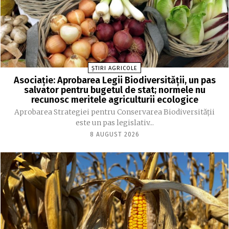
ȘTIRI AGRICOLE
Asociație: Aprobarea Legii Biodiversității, un pas
salvator pentru bugetul de stat; normele nu
recunosc meritele agriculturii ecologice
Aprobarea Strategiei pentru Conservarea Biodiversității
este un pas legislativ...
8 AUGUST 2026