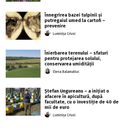
Înnegrirea bazei tulpinii și
putregaiul umed la cartofi –
prevenire
Luminița Crivoi
Înierbarea terenului – sfaturi
pentru protejarea solului,
conservarea umidității
Elena Balamatiuc
Ștefan Ungureanu – a inițiat o
afacere în apicultură, după
facultate, cu o investiție de 40 de
mii de euro
Luminița Crivoi