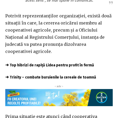
acest sens”, se mai spune în comunicat.
Potrivit reprezentanţilor organizaţiei, există două
situaţii în care, la cererea oricărui membru al
cooperativei agricole, precum şi a Oficiului
Naţional al Registrului Comerţului, instanţa de
judecată va putea pronunţa dizolvarea
cooperativei agricole.
➜
Top hibrizi de rapiță Lidea pentru profit în fermă
➜
Trinity – combate buruienile la cereale de toamnă
‹ adv ›
Prima situaţie este atunci când cooperativa