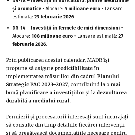
DR-18 – Investiţii în floricultură, plante medicinale
şi aromatice
• Alocare:
5 milioane euro
• Lansare
estimată:
23 februarie 2026
DR-14 – Investiţii în fermele de mici dimensiuni
•
Alocare:
108 milioane euro
• Lansare estimată:
27
februarie 2026
.
Prin publicarea acestui calendar, MADR își
propune să asigure
predictibilitate
în
implementarea măsurilor din cadrul
Planului
Strategic PAC 2023–2027
, contribuind la o
mai
bună planificare a investițiilor
și la
dezvoltarea
durabilă a mediului rural
.
Fermierii și procesatorii interesați sunt încurajați
să consulte din timp detaliile fiecărei intervenții
și să pregătească documentațiile necesare pentru