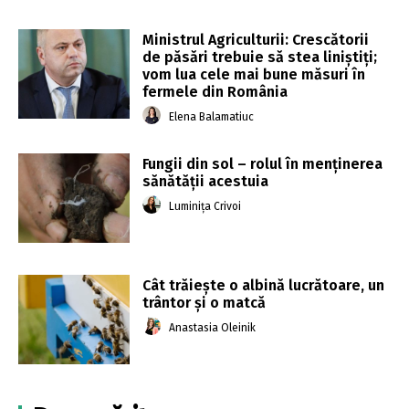
Ministrul Agriculturii: Crescătorii
de păsări trebuie să stea liniştiţi;
vom lua cele mai bune măsuri în
fermele din România
Elena Balamatiuc
Fungii din sol – rolul în menținerea
sănătății acestuia
Luminița Crivoi
Cât trăiește o albină lucrătoare, un
trântor și o matcă
Anastasia Oleinik