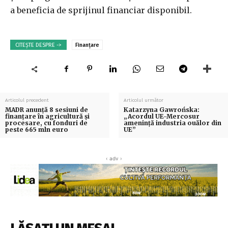
a beneficia de sprijinul financiar disponibil.
CITEȘTE DESPRE ->
Finanțare
Articolul precedent
Articolul următor
MADR anunţă 8 sesiuni de
Katarzyna Gawrońska:
finanţare în agricultură şi
„Acordul UE-Mercosur
procesare, cu fonduri de
amenință industria ouălor din
peste 665 mln euro
UE”
‹ adv ›