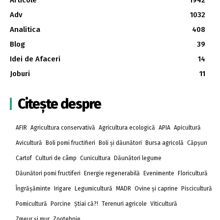
Adv
1032
Analitica
408
Blog
39
Idei de Afaceri
14
Joburi
11
Citește despre
AFIR
Agricultura conservativă
Agricultura ecologică
APIA
Apicultură
Avicultură
Boli pomi fructifieri
Boli și dăunători
Bursa agricolă
Căpșun
Cartof
Culturi de câmp
Cunicultura
Dăunători legume
Dăunători pomi fructiferi
Energie regenerabilă
Evenimente
Floricultură
Îngrășăminte
Irigare
Legumicultură
MADR
Ovine și caprine
Piscicultură
Pomicultură
Porcine
Știai că?!
Terenuri agricole
Viticultură
Zmeur și mur
Zootehnie