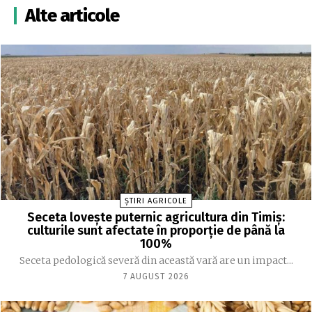
Alte articole
ȘTIRI AGRICOLE
Seceta lovește puternic agricultura din Timiș:
culturile sunt afectate în proporție de până la
100%
Seceta pedologică severă din această vară are un impact...
7 AUGUST 2026