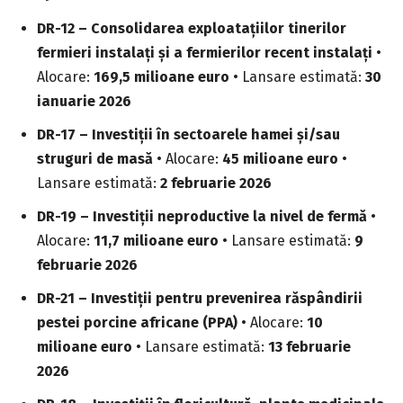
DR-12 – Consolidarea exploataţiilor tinerilor
fermieri instalaţi şi a fermierilor recent instalaţi
•
Alocare:
169,5 milioane euro
• Lansare estimată:
30
ianuarie 2026
DR-17 – Investiţii în sectoarele hamei şi/sau
struguri de masă
• Alocare:
45 milioane euro
•
Lansare estimată:
2 februarie 2026
DR-19 – Investiţii neproductive la nivel de fermă
•
Alocare:
11,7 milioane euro
• Lansare estimată:
9
februarie 2026
DR-21 – Investiţii pentru prevenirea răspândirii
pestei porcine africane (PPA)
• Alocare:
10
milioane euro
• Lansare estimată:
13 februarie
2026