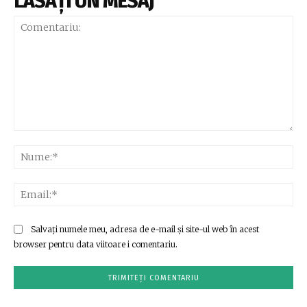
LĂSAȚI UN MESAJ
Comentariu:
Nu
Ema
Salvați numele meu, adresa de e-mail și site-ul web în acest
browser pentru data viitoare i comentariu.