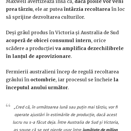
Maxwell avertizează însă că,
dacă ploile vor veni
prea târziu
, ele ar putea
întârzia recoltarea
în loc
să sprijine dezvoltarea culturilor.
Deși grâul produs în Victoria și Australia de Sud
acoperă de obicei consumul intern
, orice
scădere a producției
va amplifica dezechilibrele
în lanțul de aprovizionare
.
Fermierii australieni încep de regulă recoltarea
grâului în
octombrie
, iar procesul se încheie
la
începutul anului următor
.
„Cred că, în următoarea lună sau puțin mai târziu, vor fi
operate ajustări în estimările de producție, dacă acest
lucru nu s-a făcut deja. Între Australia de Sud și Victoria,
aș spune că se pot pierde ușor între
jumătate de milion