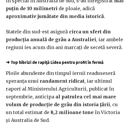
În special în Australia de Sud, s-au înregistrat
mai
puțin de 10 milimetri
de ploaie, adică
aproximativ jumătate din media istorică
.
Statele din sud-est asigură
circa un sfert din
producția anuală de grâu a Australiei
, iar ambele
regiuni ies acum din ani marcați de secetă severă.
➜
Top hibrizi de rapiță Lidea pentru profit în fermă
Ploile abundente din timpul iernii readuseseră
speranța unui
randament ridicat
, iar ultimul
raport al Ministerului Agriculturii, publicat în
septembrie, anticipa
al patrulea cel mai mare
volum de producție de grâu din istoria țării
, cu
un total estimat de
8,2 milioane tone
în Victoria
și Australia de Sud.