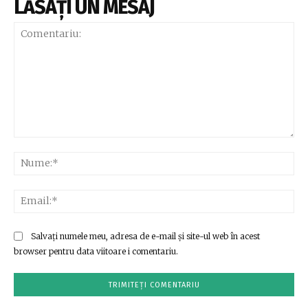
LĂSAȚI UN MESAJ
Comentariu:
Nu
Ema
Salvați numele meu, adresa de e-mail și site-ul web în acest
browser pentru data viitoare i comentariu.