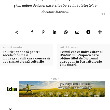
și un milion de tone
, dacă situația se înrăutățește”, a
declarat Maxwell.
Articolul precedent
Articolul următor
Soluție japoneză pentru
Primul cadru universitar al
secetă: polimeri
USAMV Cluj-Napoca care
biodegradabili care conservă
obține titlul de Diplomat
apa și protejează culturile
european în Parazitologie
Veterinară
‹ adv ›