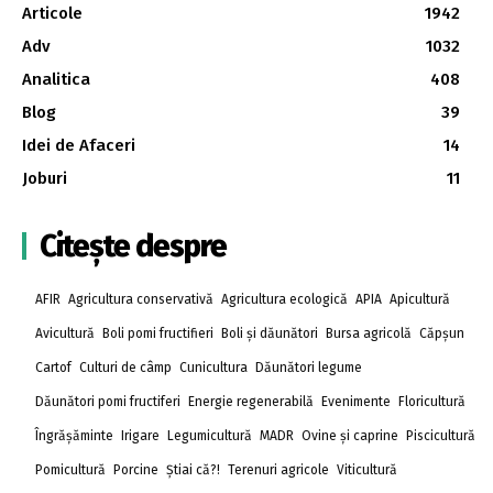
Articole
1942
Adv
1032
Analitica
408
Blog
39
Idei de Afaceri
14
Joburi
11
Citește despre
AFIR
Agricultura conservativă
Agricultura ecologică
APIA
Apicultură
Avicultură
Boli pomi fructifieri
Boli și dăunători
Bursa agricolă
Căpșun
Cartof
Culturi de câmp
Cunicultura
Dăunători legume
Dăunători pomi fructiferi
Energie regenerabilă
Evenimente
Floricultură
Îngrășăminte
Irigare
Legumicultură
MADR
Ovine și caprine
Piscicultură
Pomicultură
Porcine
Știai că?!
Terenuri agricole
Viticultură