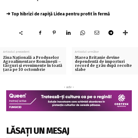
➜
Top hibrizi de rapiță Lidea pentru profit în fermă
Articolul precedent
Articolul următor
Ziua Națională a Produselor
Marea Britanie devine
Agroalimentare Românești –
dependentă de importuri
târguri și evenimente în toată
record de grâu după recolte
țara pe 10 octombrie
slabe
‹ adv ›
LĂSAȚI UN MESAJ