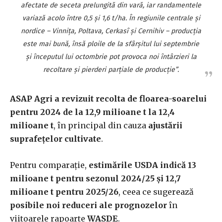
afectate de seceta prelungită din vară, iar randamentele
variază acolo între 0,5 și 1,6 t/ha. În regiunile centrale și
nordice – Vinnița, Poltava, Cerkasî și Cernihiv – producția
este mai bună, însă ploile de la sfârșitul lui septembrie
și începutul lui octombrie pot provoca noi întârzieri la
recoltare și pierderi parțiale de producție”.
ASAP Agri a revizuit recolta de floarea-soarelui
pentru 2024 de la 12,9 milioane t la 12,4
milioane t
, în principal din cauza
ajustării
suprafețelor cultivate
.
Pentru comparație,
estimările USDA indică 13
milioane t pentru sezonul 2024/25 și 12,7
milioane t pentru 2025/26
, ceea ce sugerează
posibile noi reduceri ale prognozelor
în
viitoarele rapoarte
WASDE
.