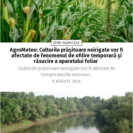
ȘTIRI AGRICOLE
AgroMeteo: Culturile prăşitoare neirigate vor fi
afectate de fenomenul de ofilire temporară şi
răsucire a aparatului foliar
Culturile prășitoare neirigate vor fi afectate de
temperaturile extreme...
6 AUGUST 2026