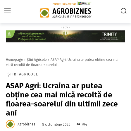
‹ adv ›
Homepage
Știri Agricole
ASAP Agri: Ucraina ar putea obține cea mai
mică recoltă de floarea-soarelui...
ȘTIRI AGRICOLE
ASAP Agri: Ucraina ar putea
obține cea mai mică recoltă de
floarea-soarelui din ultimii zece
ani
Agrobiznes
794
8 octombrie 2025