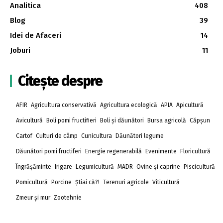
Analitica
408
Blog
39
Idei de Afaceri
14
Joburi
11
Citește despre
AFIR
Agricultura conservativă
Agricultura ecologică
APIA
Apicultură
Avicultură
Boli pomi fructifieri
Boli și dăunători
Bursa agricolă
Căpșun
Cartof
Culturi de câmp
Cunicultura
Dăunători legume
Dăunători pomi fructiferi
Energie regenerabilă
Evenimente
Floricultură
Îngrășăminte
Irigare
Legumicultură
MADR
Ovine și caprine
Piscicultură
Pomicultură
Porcine
Știai că?!
Terenuri agricole
Viticultură
Zmeur și mur
Zootehnie