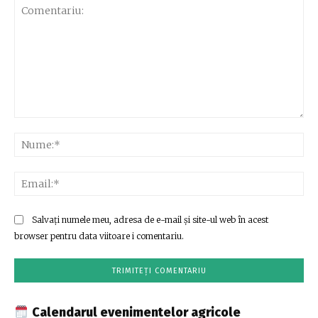
Comentariu:
Nu
Ema
Salvați numele meu, adresa de e-mail și site-ul web în acest
browser pentru data viitoare i comentariu.
Calendarul evenimentelor agricole