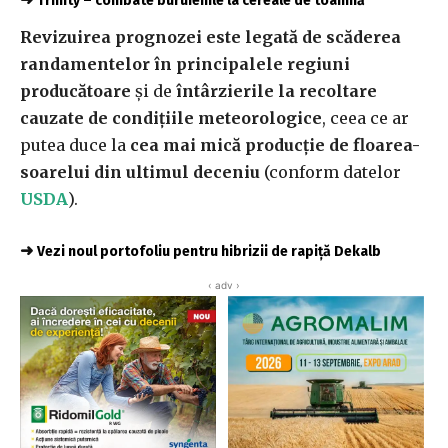
Trinity – combate buruienile la cereale de toamnă
Revizuirea prognozei este legată de scăderea
randamentelor în principalele regiuni
producătoare
și de
întârzierile la recoltare
cauzate de condițiile meteorologice
, ceea ce ar
putea duce la
cea mai mică producție de floarea-
soarelui din ultimul deceniu
(conform datelor
USDA
).
➜
Vezi noul portofoliu pentru hibrizii de rapiță Dekalb
‹ adv ›