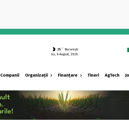
-
C
25
București
Joi, 6 August, 2026
Companii
Organizații
Finanțare
Tineri
AgTech
J
‹ adv ›