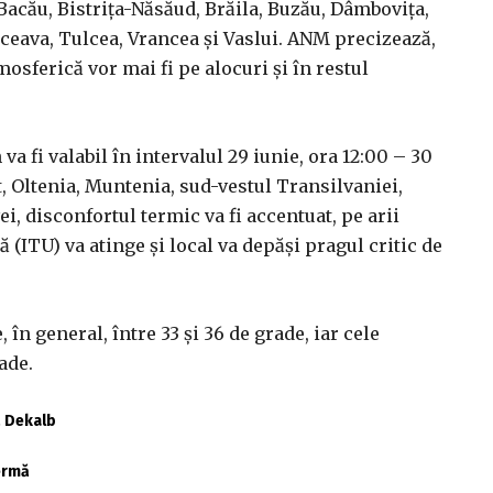
 Bacău, Bistriţa-Năsăud, Brăila, Buzău, Dâmboviţa,
ceava, Tulcea, Vrancea şi Vaslui. ANM precizează,
mosferică vor mai fi pe alocuri şi în restul
 va fi valabil în intervalul 29 iunie, ora 12:00 – 30
t, Oltenia, Muntenia, sud-vestul Transilvaniei,
, disconfortul termic va fi accentuat, pe arii
(ITU) va atinge şi local va depăşi pragul critic de
în general, între 33 şi 36 de grade, iar cele
ade.
ă Dekalb
fermă