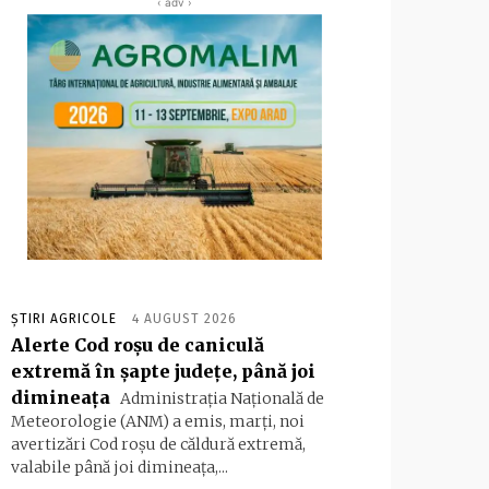
‹ adv ›
ȘTIRI AGRICOLE
4 AUGUST 2026
Alerte Cod roşu de caniculă
extremă în şapte judeţe, până joi
dimineaţa
Administraţia Naţională de
Meteorologie (ANM) a emis, marţi, noi
avertizări Cod roşu de căldură extremă,
valabile până joi dimineaţa,...