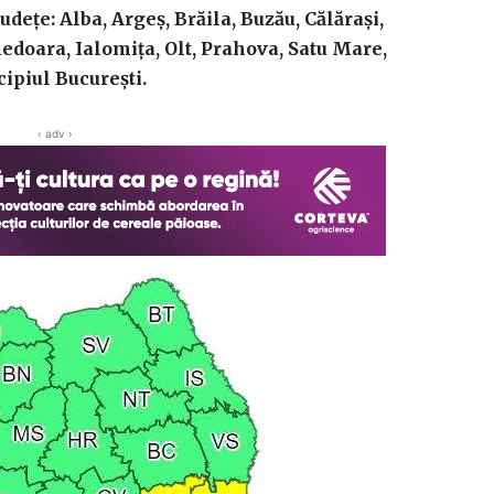
deţe: Alba, Argeş, Brăila, Buzău, Călăraşi,
edoara, Ialomiţa, Olt, Prahova, Satu Mare,
ipiul Bucureşti.
‹ adv ›