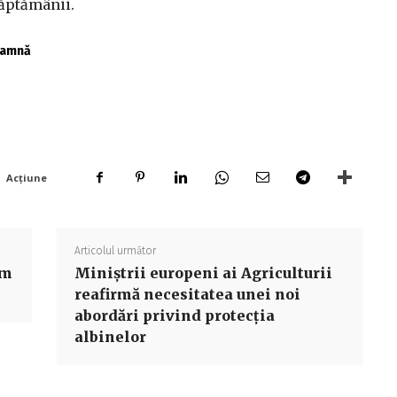
săptămânii.
toamnă
Acțiune
Articolul următor
im
Miniştrii europeni ai Agriculturii
reafirmă necesitatea unei noi
abordări privind protecţia
albinelor