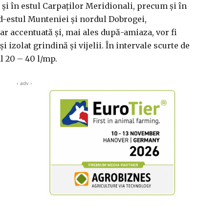
 şi în estul Carpaţilor Meridionali, precum şi în
d-estul Munteniei şi nordul Dobrogei,
ar accentuată şi, mai ales după-amiaza, vor fi
i izolat grindină şi vijelii. În intervale scurte de
al 20 – 40 l/mp.
‹ adv ›