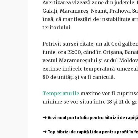
Avertizarea vizează zone din judeţele:
Galaţi, Maramureş, Neamţ, Prahova, Su
însă, că manifestări de instabilitate at
teritoriului.
Potrivit sursei citate, un alt Cod galben
iunie, ora 22:00, când în Crişana, Bana
vestul Maramureşului şi sudul Moldovei
extinse indicele temperatură-umezeală 
80 de unităţi şi va fi caniculă.
Temperaturile
maxime vor fi cuprinse, 
minime se vor situa între 18 şi 21 de gr
➜
Vezi noul portofoliu pentru hibrizii de rapiț
➜
Top hibrizi de rapiță Lidea pentru profit în 