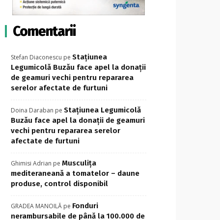
Comentarii
Stațiunea
Stefan Diaconescu
pe
Legumicolă Buzău face apel la donații
de geamuri vechi pentru repararea
serelor afectate de furtuni
Stațiunea Legumicolă
Doina Daraban
pe
Buzău face apel la donații de geamuri
vechi pentru repararea serelor
afectate de furtuni
Musculița
Ghimisi Adrian
pe
mediteraneană a tomatelor – daune
produse, control disponibil
Fonduri
GRADEA MANOILĂ
pe
nerambursabile de până la 100.000 de