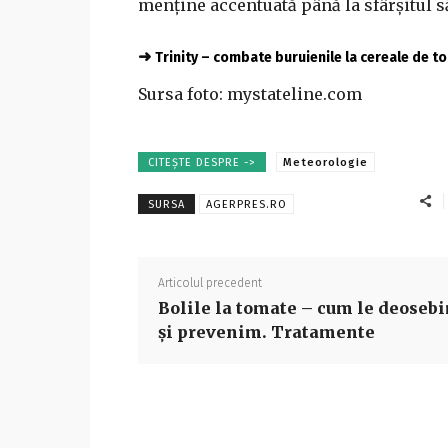
menţine accentuată până la sfârşitul 
➜
Trinity – combate buruienile la cereale de 
Sursa foto: mystateline.com
CITEȘTE DESPRE ->
Meteorologie
SURSA
AGERPRES.RO
Articolul precedent
Bolile la tomate – cum le deoseb
și prevenim. Tratamente