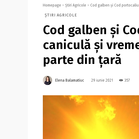
Homepage
Știri Agricole
Cod galben şi Cod portocaliu 
ȘTIRI AGRICOLE
Cod galben şi Co
caniculă şi vreme
parte din ţară
Elena Balamatiuc
357
29 iunie 2021