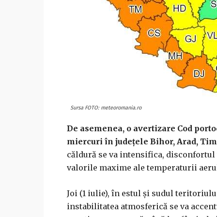
Sursa FOTO: meteoromania.ro
De asemenea, o avertizare Cod portoca
miercuri în judeţele Bihor, Arad, Tim
căldură se va intensifica, disconfortul
valorile maxime ale temperaturii aerul
Joi (1 iulie), în estul şi sudul teritori
instabilitatea atmosferică se va accentu