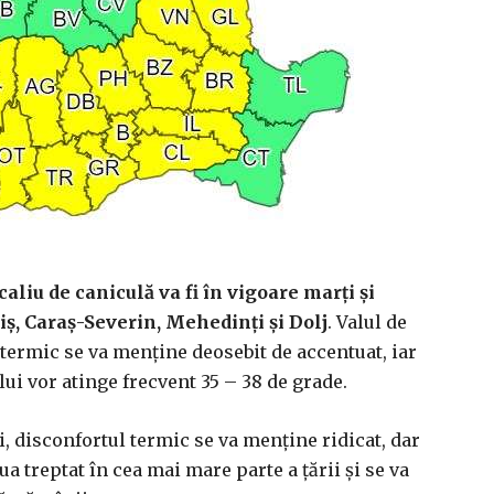
liu de caniculă va fi în vigoare marţi şi
iş, Caraş-Severin, Mehedinţi şi Dolj
. Valul de
 termic se va menţine deosebit de accentuat, iar
ui vor atinge frecvent 35 – 38 de grade.
ului, disconfortul termic se va menţine ridicat, dar
a treptat în cea mai mare parte a ţării şi se va