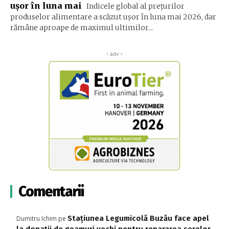
uşor în luna mai
Indicele global al preţurilor
produselor alimentare a scăzut uşor în luna mai 2026, dar
rămâne aproape de maximul ultimilor...
‹ adv ›
Comentarii
Stațiunea Legumicolă Buzău face apel
Dumitru Ichim
pe
la donații de geamuri vechi pentru repararea serelor