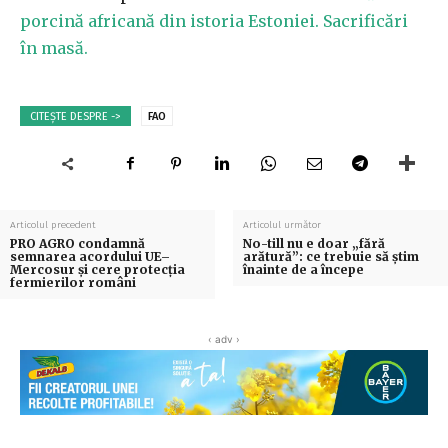
porcină africană din istoria Estoniei. Sacrificări
în masă.
CITEȘTE DESPRE ->
FAO
Articolul precedent
Articolul următor
PRO AGRO condamnă
No-till nu e doar „fără
semnarea acordului UE–
arătură”: ce trebuie să știm
Mercosur și cere protecția
înainte de a începe
fermierilor români
‹ adv ›