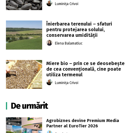
Luminița Crivoi
Înierbarea terenului – sfaturi
pentru protejarea solului,
conservarea umidității
Elena Balamatiuc
Miere bio – prin ce se deosebește
de cea convențională, cine poate
utiliza termenul
Luminița Crivoi
De urmărit
Agrobiznes devine Premium Media
Partner al EuroTier 2026