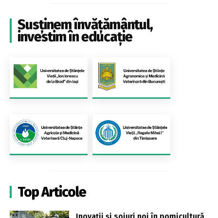
Susținem învățământul,
investim în educație
Top Articole
Inovații și soiuri noi în pomicultură