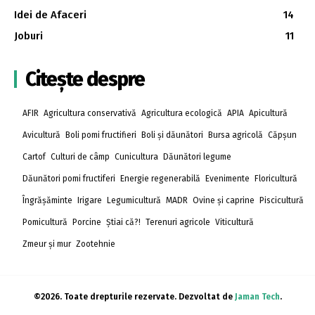
Idei de Afaceri
14
Joburi
11
Citește despre
AFIR
Agricultura conservativă
Agricultura ecologică
APIA
Apicultură
Avicultură
Boli pomi fructifieri
Boli și dăunători
Bursa agricolă
Căpșun
Cartof
Culturi de câmp
Cunicultura
Dăunători legume
Dăunători pomi fructiferi
Energie regenerabilă
Evenimente
Floricultură
Îngrășăminte
Irigare
Legumicultură
MADR
Ovine și caprine
Piscicultură
Pomicultură
Porcine
Știai că?!
Terenuri agricole
Viticultură
Zmeur și mur
Zootehnie
©2026. Toate drepturile rezervate. Dezvoltat de
Jaman Tech
.