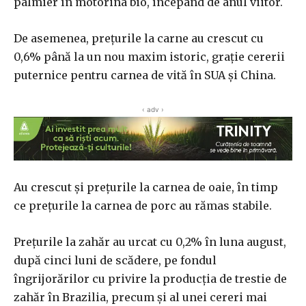
palmier în motorina bio, începând de anul viitor.
De asemenea, preţurile la carne au crescut cu
0,6% până la un nou maxim istoric, graţie cererii
puternice pentru carnea de vită în SUA şi China.
‹ adv ›
Au crescut şi preţurile la carnea de oaie, în timp
ce preţurile la carnea de porc au rămas stabile.
Preţurile la zahăr au urcat cu 0,2% în luna august,
după cinci luni de scădere, pe fondul
îngrijorărilor cu privire la producţia de trestie de
zahăr în Brazilia, precum şi al unei cereri mai