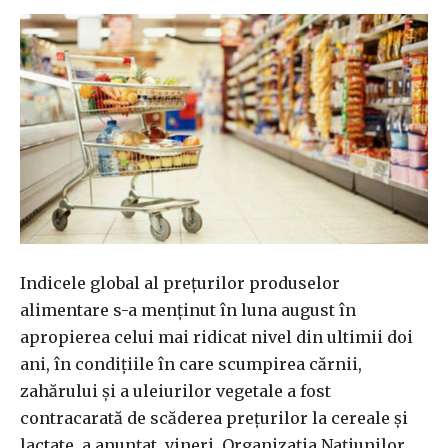
Indicele global al preţurilor produselor
alimentare s-a menţinut în luna august în
apropierea celui mai ridicat nivel din ultimii doi
ani, în condiţiile în care scumpirea cărnii,
zahărului şi a uleiurilor vegetale a fost
contracarată de scăderea preţurilor la cereale şi
lactate, a anunţat, vineri, Organizaţia Naţiunilor