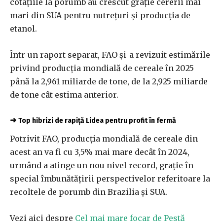
cotaţiile la porumb au crescut graţie cererii mai
mari din SUA pentru nutreţuri şi producţia de
etanol.
Într-un raport separat, FAO şi-a revizuit estimările
privind producţia mondială de cereale în 2025
până la 2,961 miliarde de tone, de la 2,925 miliarde
de tone cât estima anterior.
➜
Top hibrizi de rapiță Lidea pentru profit în fermă
Potrivit FAO, producţia mondială de cereale din
acest an va fi cu 3,5% mai mare decât în 2024,
urmând a atinge un nou nivel record, graţie în
special îmbunătăţirii perspectivelor referitoare la
recoltele de porumb din Brazilia şi SUA.
Vezi aici despre
Cel mai mare focar de Pestă