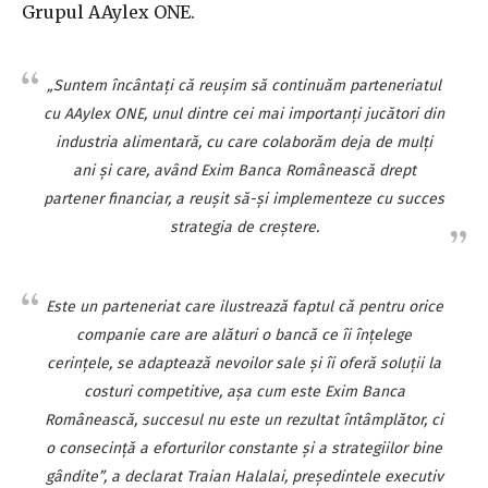
Grupul AAylex ONE.
„Suntem încântaţi că reuşim să continuăm parteneriatul
cu AAylex ONE, unul dintre cei mai importanţi jucători din
industria alimentară, cu care colaborăm deja de mulţi
ani şi care, având Exim Banca Românească drept
partener financiar, a reuşit să-şi implementeze cu succes
strategia de creştere.
Este un parteneriat care ilustrează faptul că pentru orice
companie care are alături o bancă ce îi înţelege
cerinţele, se adaptează nevoilor sale şi îi oferă soluţii la
costuri competitive, aşa cum este Exim Banca
Românească, succesul nu este un rezultat întâmplător, ci
o consecinţă a eforturilor constante şi a strategiilor bine
gândite”, a declarat Traian Halalai, preşedintele executiv