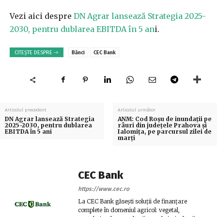
Vezi aici despre
DN Agrar lansează Strategia 2025-
2030, pentru dublarea EBITDA în 5 an
i.
CITEȘTE DESPRE ->
Bănci
CEC Bank
Articolul precedent
Articolul următor
DN Agrar lansează Strategia
ANM: Cod Roşu de inundaţii pe
2025-2030, pentru dublarea
râuri din judeţele Prahova şi
EBITDA în 5 ani
Ialomiţa, pe parcursul zilei de
marţi
CEC Bank
https://www.cec.ro
La CEC Bank găsești soluții de finanțare
complete în domeniul agricol: vegetal,