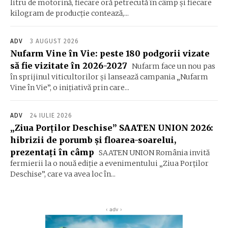
litru de motorină, fiecare oră petrecută în câmp și fiecare
kilogram de producție contează,...
ADV
3 AUGUST 2026
Nufarm Vine în Vie: peste 180 podgorii vizate
să fie vizitate în 2026-2027
Nufarm face un nou pas
în sprijinul viticultorilor și lansează campania „Nufarm
Vine în Vie”, o inițiativă prin care...
ADV
24 IULIE 2026
„Ziua Porților Deschise” SAATEN UNION 2026:
hibrizii de porumb și floarea-soarelui,
prezentați în câmp
SAATEN UNION România invită
fermierii la o nouă ediție a evenimentului „Ziua Porților
Deschise”, care va avea loc în...
‹ adv ›