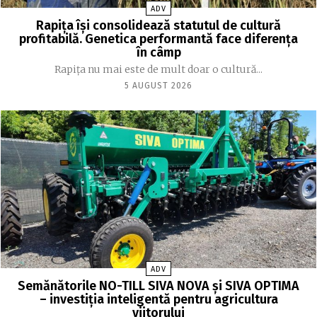
ADV
Rapița își consolidează statutul de cultură
profitabilă. Genetica performantă face diferența
în câmp
Rapița nu mai este de mult doar o cultură...
5 AUGUST 2026
ADV
Semănătorile NO-TILL SIVA NOVA și SIVA OPTIMA
– investiția inteligentă pentru agricultura
viitorului