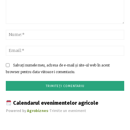
Comentariu:
Nu
Ema
Salvați numele meu, adresa de e-mail și site-ul web în acest
browser pentru data viitoare i comentariu.
Calendarul evenimentelor agricole
Powered by
Agrobiznes
•
Trimite un eveniment