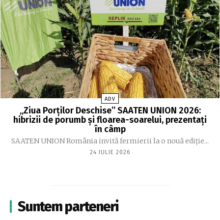
ADV
„Ziua Porților Deschise” SAATEN UNION 2026:
hibrizii de porumb și floarea-soarelui, prezentați
în câmp
SAATEN UNION România invită fermierii la o nouă ediție...
24 IULIE 2026
Suntem parteneri