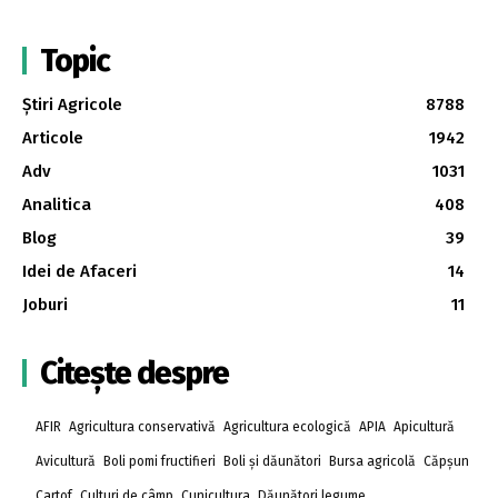
Topic
Știri Agricole
8788
Articole
1942
Adv
1031
Analitica
408
Blog
39
Idei de Afaceri
14
Joburi
11
Citește despre
AFIR
Agricultura conservativă
Agricultura ecologică
APIA
Apicultură
Avicultură
Boli pomi fructifieri
Boli și dăunători
Bursa agricolă
Căpșun
Cartof
Culturi de câmp
Cunicultura
Dăunători legume