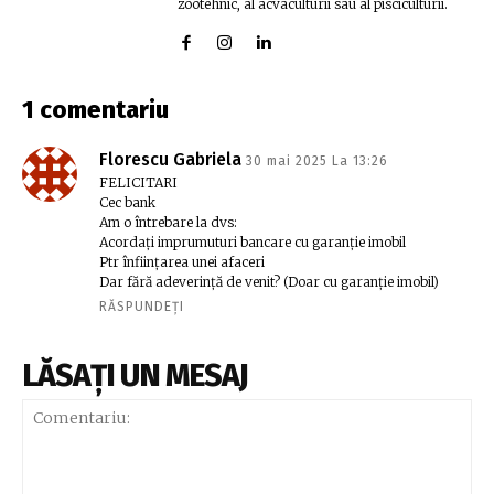
zootehnic, al acvaculturii sau al pisciculturii.
1 comentariu
Florescu Gabriela
30 mai 2025 La 13:26
FELICITARI
Cec bank
Am o întrebare la dvs:
Acordați imprumuturi bancare cu garanție imobil
Ptr înființarea unei afaceri
Dar fără adeverință de venit? (Doar cu garanție imobil)
RĂSPUNDEȚI
LĂSAȚI UN MESAJ