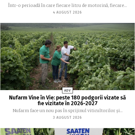
Într-o perioadă în care fiecare litru de motorină, fiecare...
4 AUGUST 2026
ADV
Nufarm Vine în Vie: peste 180 podgorii vizate să
fie vizitate în 2026-2027
Nufarm face un nou pas în sprijinul viticultorilor și...
3 AUGUST 2026