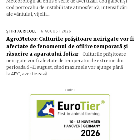
Meteorologii au emis o serie de avertizări Cod galben și
Cod portocaliu de instabilitate atmosferică, intensificări
ale vântului, vijelii...
ȘTIRI AGRICOLE
6 AUGUST 2026
AgroMeteo: Culturile prăşitoare neirigate vor fi
afectate de fenomenul de ofilire temporară şi
răsucire a aparatului foliar
Culturile prășitoare
neirigate vor fi afectate de temperaturile extreme din
perioada 6–11 august, când maximele vor ajunge până
la 41°C, avertizează...
‹ adv ›