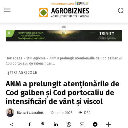
‹ adv ›
Homepage
Știri Agricole
ANM a prelungit atenţionările de Cod galben şi
Cod portocaliu de intensificări...
ȘTIRI AGRICOLE
ANM a prelungit atenţionările de
Cod galben şi Cod portocaliu de
intensificări de vânt şi viscol
Elena Balamatiuc
1280
10 aprilie 2025