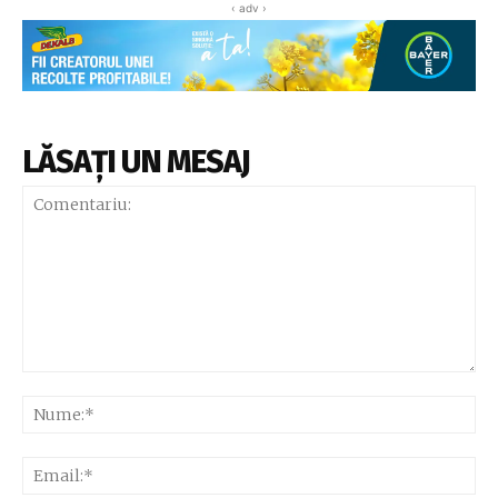
‹ adv ›
LĂSAȚI UN MESAJ
Comentariu:
Nu
Ema