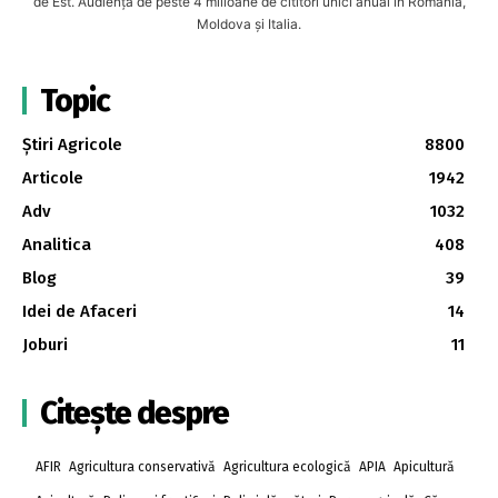
de Est. Audiență de peste 4 milioane de cititori unici anual în România,
Moldova și Italia.
Topic
Știri Agricole
8800
Articole
1942
Adv
1032
Analitica
408
Blog
39
Idei de Afaceri
14
Joburi
11
Citește despre
AFIR
Agricultura conservativă
Agricultura ecologică
APIA
Apicultură