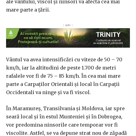
ale vântului, viscol şi ninsori va afecta cea mai
mare parte a ţării.
‹ adv ›
Vântul va avea intensificări cu viteze de 50 – 70
km/h, iar la altitudini de peste 1.700 de metri
rafalele vor fi de 75 – 85 km/h. În cea mai mare
parte a Carpaţilor Orientali şi local în Carpaţii
Occidentali va ninge şi va fi viscol.
În Maramureş, Transilvania şi Moldova, iar spre
seară local şi în estul Munteniei şi în Dobrogea,
vor predomina ninsorile care temporar vor fi
viscolite. Astfel, se va depune strat nou de zăpadă