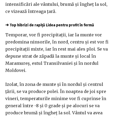
intensificări ale vântului, brumă şi îngheţ la sol,
ce vizează întreaga ţară.
➜
Top hibrizi de rapiță Lidea pentru profit în fermă
Temporar, vor fi precipitaţii, iar la munte vor
predomina ninsorile, în nord, centru şi est vor fi
precipitaţii mixte, iar în rest mai ales ploi. Se va
depune strat de zăpadă la munte şi local în
Maramureş, estul Transilvaniei şi în nordul
Moldovei.
Izolat, în zona de munte şi în nordul şi centrul
ţării, se va produce polei. În noaptea de joi spre
vineri, temperaturile minime vor fi cuprinse în
general între -8 şi 0 grade şi pe alocuri se va
produce brumă şi îngheţ la sol. Vântul va avea