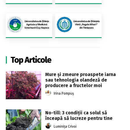
Top Articole
Mure și zmeure proaspete iarna
sau tehnologia olandeză de
producere a fructelor moi
Irina Pompuș
No-till: 3 condiții ca solul să
înceapă să lucreze pentru tine
Luminița Crivoi