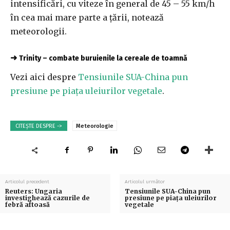
intensificări, cu viteze în general de 45 – 55 km/h
în cea mai mare parte a ţării, notează
meteorologii.
➜
Trinity – combate buruienile la cereale de toamnă
Vezi aici despre
Tensiunile SUA-China pun
presiune pe piața uleiurilor vegetale
.
CITEȘTE DESPRE ->
Meteorologie
Articolul precedent
Articolul următor
Reuters: Ungaria
Tensiunile SUA-China pun
investighează cazurile de
presiune pe piața uleiurilor
febră aftoasă
vegetale