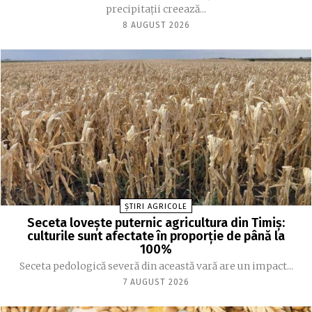
precipitații creează...
8 AUGUST 2026
ȘTIRI AGRICOLE
Seceta lovește puternic agricultura din Timiș:
culturile sunt afectate în proporție de până la
100%
Seceta pedologică severă din această vară are un impact...
7 AUGUST 2026