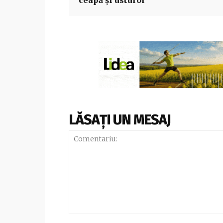
ceapă și usturoi
LĂSAȚI UN MESAJ
Comentariu: