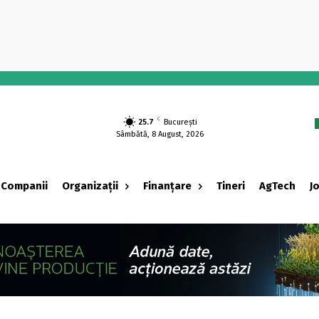
-
C
25.7
București
Sâmbătă, 8 August, 2026
Companii
Organizații
Finanțare
Tineri
AgTech
J
‹ adv ›