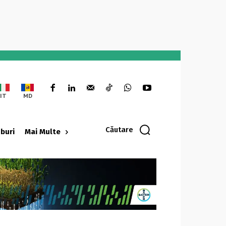
IT
MD
Căutare
oburi
Mai Multe