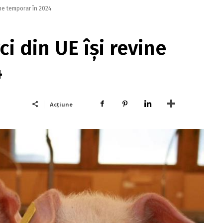
ine temporar în 2024
i din UE își revine
4
Acțiune