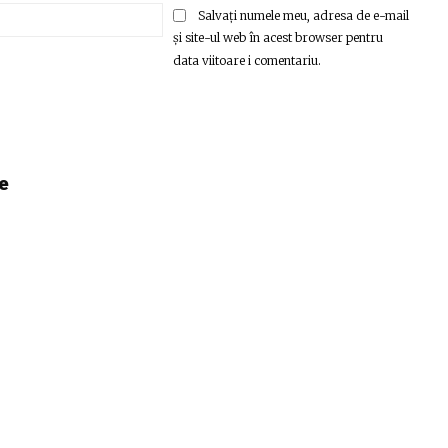
Email:*
Salvați numele meu, adresa de e-mail
și site-ul web în acest browser pentru
data viitoare i comentariu.
e