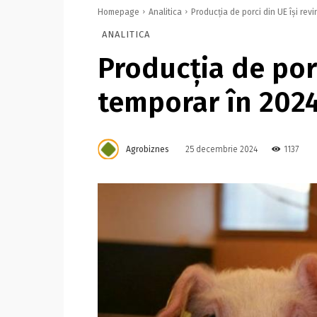
Homepage
Analitica
Producția de porci din UE își rev
ANALITICA
Producția de porc
temporar în 202
Agrobiznes
1137
25 decembrie 2024