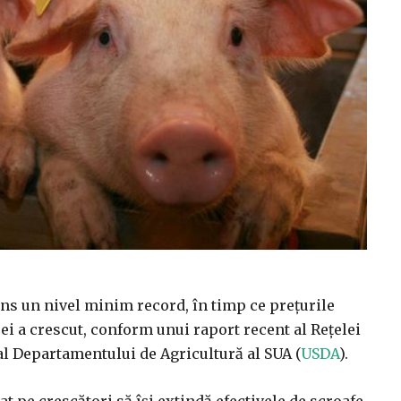
tins un nivel minim record, în timp ce prețurile
cei a crescut, conform unui raport recent al Rețelei
al Departamentului de Agricultură al SUA (
USDA
).
at pe crescători să își extindă efectivele de scroafe