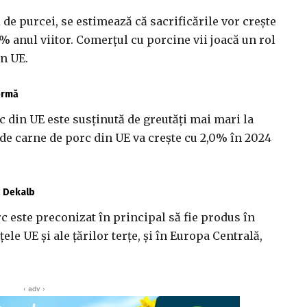
de purcei, se estimează că sacrificările vor crește
7% anul viitor. Comerțul cu porcine vii joacă un rol
in UE.
fermă
c din UE este susținută de greutăți mai mari la
 de carne de porc din UE va crește cu 2,0% în 2024
ă Dekalb
 este preconizat în principal să fie produs în
ele UE și ale țărilor terțe, și în Europa Centrală,
‹ adv ›