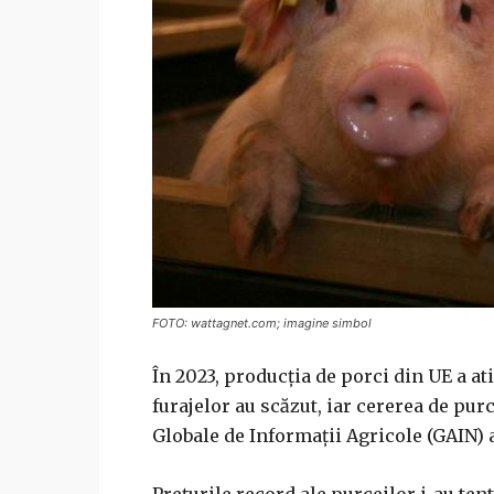
FOTO: wattagnet.com; imagine simbol
În 2023, producția de porci din UE a a
furajelor au scăzut, iar cererea de pur
Globale de Informații Agricole (GAIN) 
Prețurile record ale purceilor i-au tent