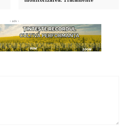
monitorizarea. Tratamente
‹ adv ›