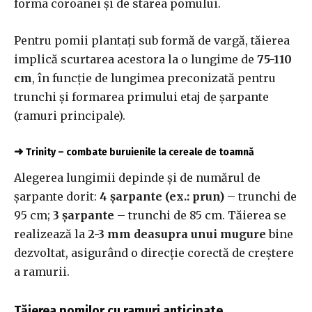
forma coroanei și de starea pomului.
Pentru pomii plantați sub formă de vargă, tăierea
implică scurtarea acestora la o lungime de
75-110
cm
, în funcție de lungimea preconizată pentru
trunchi și formarea primului etaj de șarpante
(ramuri principale).
➜
Trinity – combate buruienile la cereale de toamnă
Alegerea lungimii depinde și de numărul de
șarpante dorit:
4 șarpante (ex.: prun)
– trunchi de
95 cm;
3 șarpante
– trunchi de 85 cm. Tăierea se
realizează la
2-3 mm deasupra unui mugure
bine
dezvoltat, asigurând o direcție corectă de creștere
a ramurii.
Tăierea pomilor cu ramuri anticipate