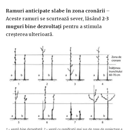
Ramuri anticipate slabe în zona cronării
–
Aceste ramuri se scurtează sever, lăsând
2-3
muguri bine dezvoltați
pentru a stimula
creșterea ulterioară.
1 – vargă bine dezvoltată; 2 – vargă cu ramificaţii mai sus de zona de proiectare a