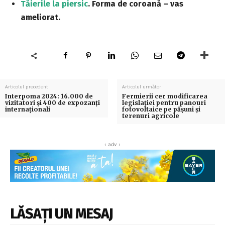
Tăierile la piersic
. Forma de coroană – vas
ameliorat.
Articolul precedent
Articolul următor
Interpoma 2024: 16.000 de
Fermierii cer modificarea
vizitatori și 400 de expozanți
legislației pentru panouri
internaționali
fotovoltaice pe pășuni și
terenuri agricole
‹ adv ›
LĂSAȚI UN MESAJ