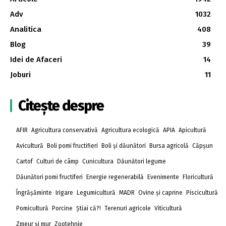
Adv
1032
Analitica
408
Blog
39
Idei de Afaceri
14
Joburi
11
Citește despre
AFIR
Agricultura conservativă
Agricultura ecologică
APIA
Apicultură
Avicultură
Boli pomi fructifieri
Boli și dăunători
Bursa agricolă
Căpșun
Cartof
Culturi de câmp
Cunicultura
Dăunători legume
Dăunători pomi fructiferi
Energie regenerabilă
Evenimente
Floricultură
Îngrășăminte
Irigare
Legumicultură
MADR
Ovine și caprine
Piscicultură
Pomicultură
Porcine
Știai că?!
Terenuri agricole
Viticultură
Zmeur și mur
Zootehnie