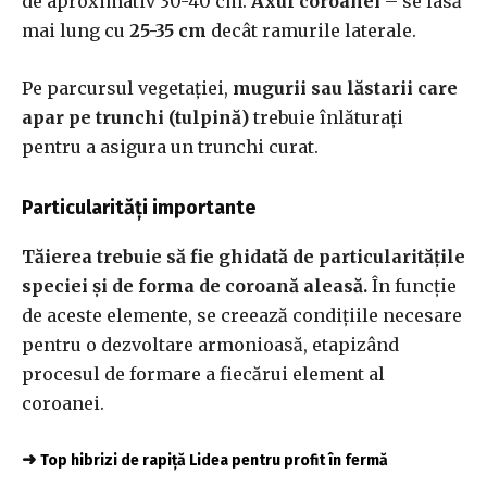
de aproximativ 30-40 cm.
Axul coroanei
– se lasă
mai lung cu
25-35 cm
decât ramurile laterale.
Pe parcursul vegetației,
mugurii sau lăstarii care
apar pe trunchi (tulpină)
trebuie înlăturați
pentru a asigura un trunchi curat.
Particularități importante
Tăierea trebuie să fie ghidată de particularitățile
speciei și de forma de coroană aleasă.
În funcție
de aceste elemente, se creează condițiile necesare
pentru o dezvoltare armonioasă, etapizând
procesul de formare a fiecărui element al
coroanei.
➜
Top hibrizi de rapiță Lidea pentru profit în fermă