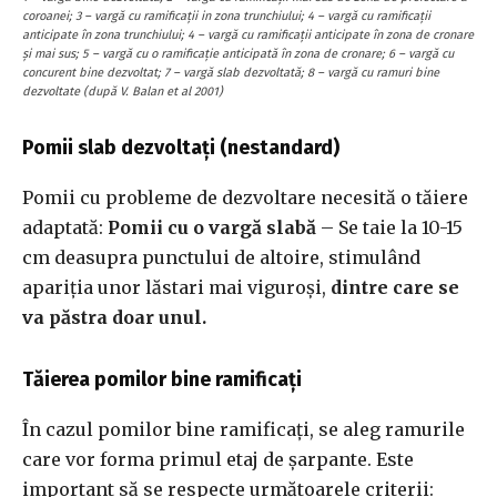
coroanei; 3 – vargă cu ramificaţii in zona trunchiului; 4 – vargă cu ramificaţii
anticipate în zona trunchiului; 4 – vargă cu ramificaţii anticipate în zona de cronare
și mai sus; 5 – vargă cu o ramificaţie anticipată în zona de cronare; 6 – vargă cu
concurent bine dezvoltat; 7 – vargă slab dezvoltată; 8 – vargă cu ramuri bine
dezvoltate (după V. Balan et al 2001)
Pomii slab dezvoltați (nestandard)
Pomii cu probleme de dezvoltare necesită o tăiere
adaptată:
Pomii cu o vargă slabă
– Se taie la 10-15
cm deasupra punctului de altoire, stimulând
apariția unor lăstari mai viguroși,
dintre care se
va păstra doar unul.
Tăierea pomilor bine ramificați
În cazul pomilor bine ramificați, se aleg ramurile
care vor forma primul etaj de șarpante. Este
important să se respecte următoarele criterii: