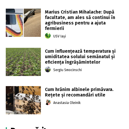
Marius Cristian Mihalache: După
facultate, am ales să continui în
agribusiness pentru a ajuta
fermierii
USV Iași
Cum influențează temperatura și
umiditatea solului semănatul și
eficiența îngrășămintelor
Sergiu Smocinschi
Cum hrănim albinele primăvara.
Rețete și recomandări utile
Anastasia Oleinik