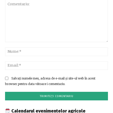
Comentariu:
Nu
Ema
Salvați numele meu, adresa de e-mail și site-ul web în acest
browser pentru data viitoare i comentariu.
Calendarul evenimentelor agricole