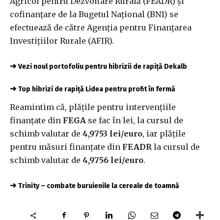
Agricol pentru Dezvoltare Rurală (FEADR) și
cofinanțare de la Bugetul Național (BN1) se
efectuează de către Agenția pentru Finanțarea
Investițiilor Rurale (AFIR).
➜
Vezi noul portofoliu pentru hibrizii de rapiță Dekalb
➜
Top hibrizi de rapiță Lidea pentru profit în fermă
Reamintim că, plăţile pentru intervențiile
finanțate din
FEGA
se fac în lei, la cursul de
schimb valutar de
4
,9753 lei/euro
, iar plăţile
pentru măsuri finanțate din
FEADR
la cursul de
schimb valutar de
4,9756
lei/euro
.
➜
Trinity – combate buruienile la cereale de toamnă