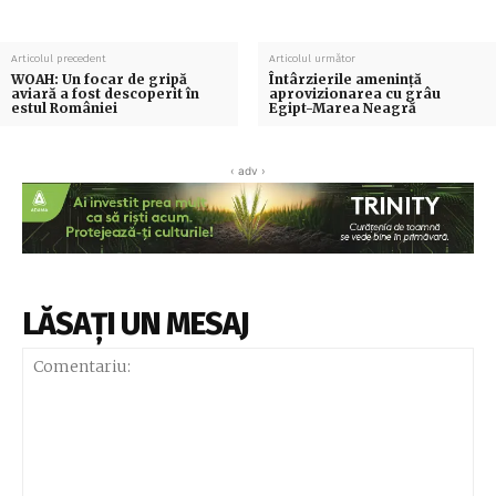
Articolul precedent
Articolul următor
WOAH: Un focar de gripă
Întârzierile amenință
aviară a fost descoperit în
aprovizionarea cu grâu
estul României
Egipt-Marea Neagră
‹ adv ›
LĂSAȚI UN MESAJ