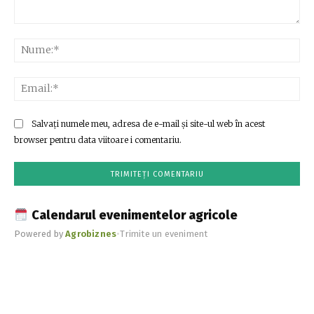
Comentariu:
Nu
Ema
Salvați numele meu, adresa de e-mail și site-ul web în acest
browser pentru data viitoare i comentariu.
Calendarul evenimentelor agricole
Powered by
Agrobiznes
•
Trimite un eveniment