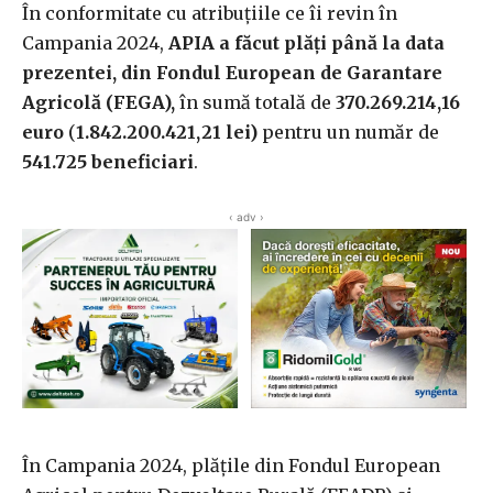
În conformitate cu atribuțiile ce îi revin în
Campania 2024,
APIA a făcut plăți până la data
prezentei, din Fondul European de Garantare
Agricolă (FEGA),
în sumă totală de
370.269.214,16
euro
(
1.842.200.421,21 lei)
pentru un număr de
541.725 beneficiari
.
‹ adv ›
În Campania 2024, plățile din Fondul European