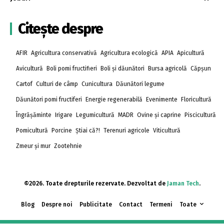
Citește despre
AFIR
Agricultura conservativă
Agricultura ecologică
APIA
Apicultură
Avicultură
Boli pomi fructifieri
Boli și dăunători
Bursa agricolă
Căpșun
Cartof
Culturi de câmp
Cunicultura
Dăunători legume
Dăunători pomi fructiferi
Energie regenerabilă
Evenimente
Floricultură
Îngrășăminte
Irigare
Legumicultură
MADR
Ovine și caprine
Piscicultură
Pomicultură
Porcine
Știai că?!
Terenuri agricole
Viticultură
Zmeur și mur
Zootehnie
©2026. Toate drepturile rezervate. Dezvoltat de
Jaman Tech
.
Blog
Despre noi
Publicitate
Contact
Termeni
Toate