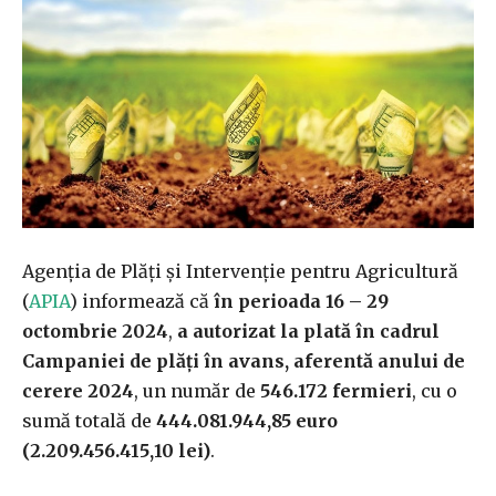
Agenția de Plăți și Intervenție pentru Agricultură
(
APIA
) informează că
în perioada 16 – 29
octombrie 2024
,
a autorizat
la plată
în cadrul
Campaniei de plăți în avans, aferentă anului de
cerere 2024
, un număr de
546.172 fermieri
, cu o
sumă totală de
444.081.944,85
euro
(2.209.456.415,10 lei)
.