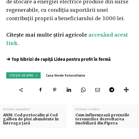
de stocare a energiei electrice produse din surse
regenerabile, cu condiţia suportării unei
contribuţii proprii a beneficiarului de 3.000 lei.
Citește mai multe știri agricole
accesând acest
link
.
➜
Top hibrizi de rapiță Lidea pentru profit în fermă
CITEȘTE DESPRE ->
Casa Verde Fotovoltaice
Articolul precedent
Articolul următor
ANM: Cod portocaliu şi Cod
Cum influențează prețurile
galben de ploi abundente în
terenurilor dezvoltarea
întreaga ţară
imobiliară din Pipera