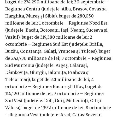
buget de 274,290 milioane de lei; 30 septembrie –
Regiunea Centru (judeţele: Alba, Braşov, Covasna,
Harghita, Mureş şi Sibiu), buget de 280,050
milioane de lei; 1 octombrie – Regiunea Nord Est
(judeţele: Bacău, Botoşani, Iaşi, Neamţ, Suceava şi
Vaslui), buget de 319,380 milioane de lei; 2
octombrie – Regiunea Sud Est (judeţele: Brăila,
Buzău, Constanţa, Galaţi, Vrancea şi Tulcea), buget
de 242,730 milioane de lei; 3 octombrie – Regiunea
Sud Muntenia (judeţele: Argeş, Călăraşi,
Dâmboviţa, Giurgiu, Ialomiţa, Prahova şi
Teleorman), buget de 321 milioane de lei; 4
octombrie – Regiunea Bucureşti Ilfov, buget de
114,120 milioane de lei; 7 octombrie – Regiunea
Sud Vest (judeţele: Dolj, Gorj, Mehedinţi, Olt şi
Vâlcea), buget de 199,2 milioane de lei; 8 octombrie
– Regiunea Vest (judeţele: Arad, Caraş-Severin,