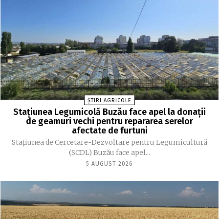
ȘTIRI AGRICOLE
Stațiunea Legumicolă Buzău face apel la donații
de geamuri vechi pentru repararea serelor
afectate de furtuni
Stațiunea de Cercetare-Dezvoltare pentru Legumicultură
(SCDL) Buzău face apel...
5 AUGUST 2026