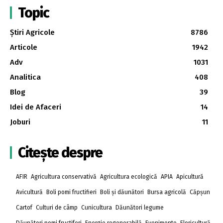
Topic
Știri Agricole
8786
Articole
1942
Adv
1031
Analitica
408
Blog
39
Idei de Afaceri
14
Joburi
11
Citește despre
AFIR
Agricultura conservativă
Agricultura ecologică
APIA
Apicultură
Avicultură
Boli pomi fructifieri
Boli și dăunători
Bursa agricolă
Căpșun
Cartof
Culturi de câmp
Cunicultura
Dăunători legume
Dăunători pomi fructiferi
Energie regenerabilă
Evenimente
Floricultură