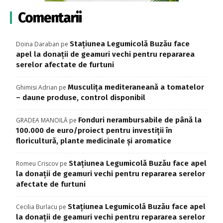
Comentarii
Stațiunea Legumicolă Buzău face
Doina Daraban
pe
apel la donații de geamuri vechi pentru repararea
serelor afectate de furtuni
Musculița mediteraneană a tomatelor
Ghimisi Adrian
pe
– daune produse, control disponibil
Fonduri nerambursabile de până la
GRADEA MANOILĂ
pe
100.000 de euro/proiect pentru investiţii în
floricultură, plante medicinale şi aromatice
Stațiunea Legumicolă Buzău face apel
Romeu Criscov
pe
la donații de geamuri vechi pentru repararea serelor
afectate de furtuni
Stațiunea Legumicolă Buzău face apel
Cecilia Burlacu
pe
la donații de geamuri vechi pentru repararea serelor