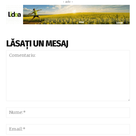
‹ adv ›
LĂSAȚI UN MESAJ
Comentariu:
Nu
Ema