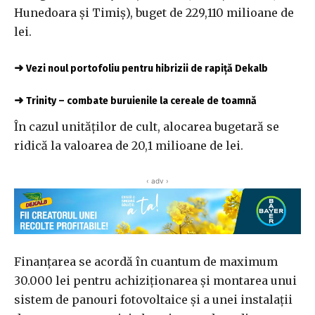
Hunedoara şi Timiş), buget de 229,110 milioane de
lei.
➜
Vezi noul portofoliu pentru hibrizii de rapiță Dekalb
➜
Trinity – combate buruienile la cereale de toamnă
În cazul unităţilor de cult, alocarea bugetară se
ridică la valoarea de 20,1 milioane de lei.
‹ adv ›
Finanţarea se acordă în cuantum de maximum
30.000 lei pentru achiziţionarea şi montarea unui
sistem de panouri fotovoltaice şi a unei instalaţii