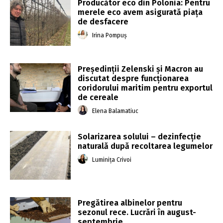
Producător eco din Polonia: Pentru
merele eco avem asigurată piața
de desfacere
Irina Pompuș
Preşedinţii Zelenski şi Macron au
discutat despre funcţionarea
coridorului maritim pentru exportul
de cereale
Elena Balamatiuc
Solarizarea solului – dezinfecție
naturală după recoltarea legumelor
Luminița Crivoi
Pregătirea albinelor pentru
sezonul rece. Lucrări în august-
septembrie