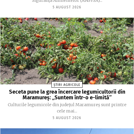
Siguranţa Alimentelor (ANSVSA)...
5 AUGUST 2026
ȘTIRI AGRICOLE
Seceta pune la grea încercare legumicultorii din
Maramureș: „Suntem într-o e-limită”
Culturile legumicole din județul Maramureș sunt printre
cele mai...
5 AUGUST 2026