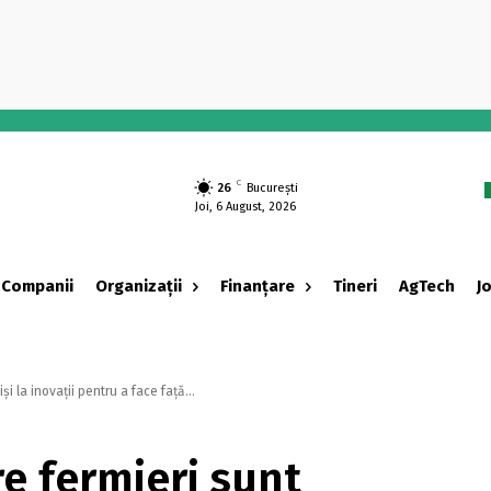
-
C
26
București
Joi, 6 August, 2026
Companii
Organizații
Finanțare
Tineri
AgTech
J
i la inovații pentru a face față...
re fermieri sunt