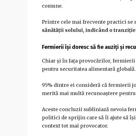
comune.
Printre cele mai frecvente practici s
sănătății solului, indicând o tranziți
Fermierii își doresc să fie auziți și r
Chiar și în fața provocărilor, fermieri
pentru securitatea alimentară globală.
95% dintre ei consideră că fermierii jo
merită mai multă recunoaștere pentru e
Aceste concluzii subliniază nevoia ferm
politici de sprijin care să îi ajute să
context tot mai provocator.