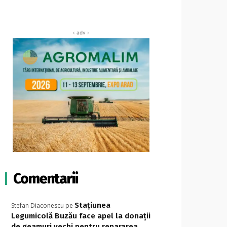
‹ adv ›
Comentarii
Stațiunea
Stefan Diaconescu
pe
Legumicolă Buzău face apel la donații
de geamuri vechi pentru repararea