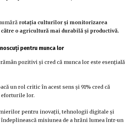
e numără
rotația culturilor și monitorizarea
e către o agricultură mai durabilă și productivă.
ecunoscuți pentru munca lor
i rămân pozitivi și cred că munca lor este esențială
acă un rol critic în acest sens și 91% cred că
forturile lor.
ierilor pentru inovații, tehnologii digitale și
 își îndeplinească misiunea de a hrăni lumea într-un