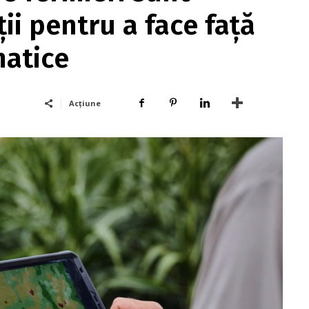
ții pentru a face față
matice
Acțiune