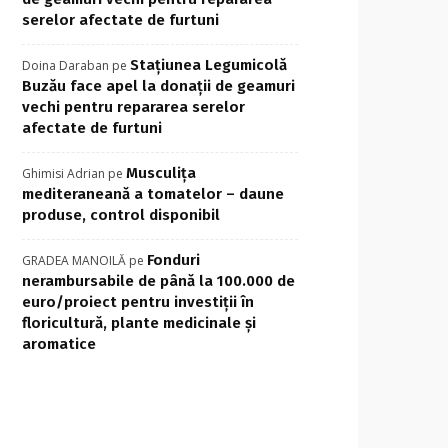
serelor afectate de furtuni
Stațiunea Legumicolă
Doina Daraban
pe
Buzău face apel la donații de geamuri
vechi pentru repararea serelor
afectate de furtuni
Musculița
Ghimisi Adrian
pe
mediteraneană a tomatelor – daune
produse, control disponibil
Fonduri
GRADEA MANOILĂ
pe
nerambursabile de până la 100.000 de
euro/proiect pentru investiţii în
floricultură, plante medicinale şi
aromatice