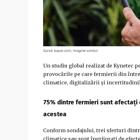
Sursă: bayer.com; imagine simbol
Un studiu global realizat de Kynetec p
provocările pe care fermierii din înt
climatice, digitalizării și incertitudin
75% dintre fermieri sunt afectați 
acestea
Conform sondajului, trei sferturi dint
climatice sau sunt îngrijorați de efec