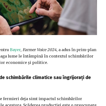
entru
Bayer
,
Farmer Voice 2024
, a adus în prim-plan
reaga lume le întâmpină în contextul schimbărilor
ilor economice și politice.
de schimbările climatice sau îngrijorați de
re fermieri deja simt impactul schimbărilor
tele acestora. Scăderea producției este o preocupare