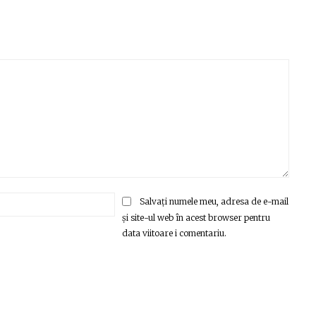
Email:*
Salvați numele meu, adresa de e-mail
și site-ul web în acest browser pentru
data viitoare i comentariu.