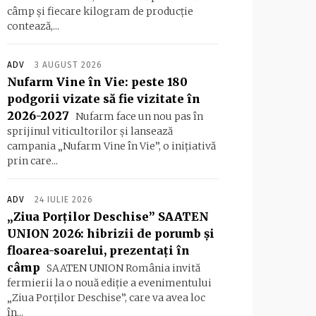
câmp și fiecare kilogram de producție
contează,...
ADV
3 AUGUST 2026
Nufarm Vine în Vie: peste 180
podgorii vizate să fie vizitate în
2026-2027
Nufarm face un nou pas în
sprijinul viticultorilor și lansează
campania „Nufarm Vine în Vie”, o inițiativă
prin care...
ADV
24 IULIE 2026
„Ziua Porților Deschise” SAATEN
UNION 2026: hibrizii de porumb și
floarea-soarelui, prezentați în
câmp
SAATEN UNION România invită
fermierii la o nouă ediție a evenimentului
„Ziua Porților Deschise”, care va avea loc
în...