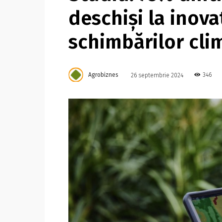
deschiși la inova
schimbărilor cli
Agrobiznes
346
26 septembrie 2024