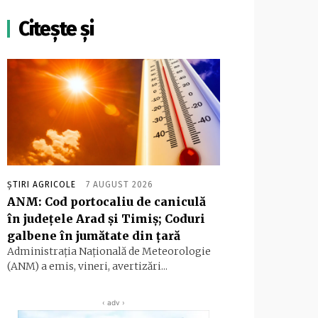
Citește și
ȘTIRI AGRICOLE
7 AUGUST 2026
ANM: Cod portocaliu de caniculă
în judeţele Arad şi Timiş; Coduri
galbene în jumătate din ţară
Administraţia Naţională de Meteorologie
(ANM) a emis, vineri, avertizări...
‹ adv ›