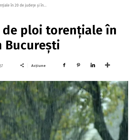
iale în 20 de judeţe şi în...
de ploi torenţiale în
n Bucureşti
Acțiune
67