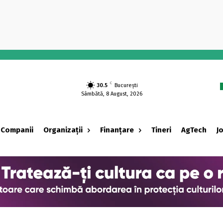
-
C
30.5
București
Sâmbătă, 8 August, 2026
Companii
Organizații
Finanțare
Tineri
AgTech
J
‹ adv ›