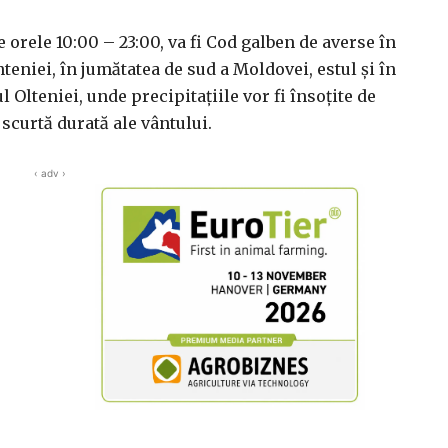
e orele 10:00 – 23:00, va fi Cod galben de averse în
eniei, în jumătatea de sud a Moldovei, estul şi în
 Olteniei, unde precipitaţiile vor fi însoţite de
 scurtă durată ale vântului.
‹ adv ›