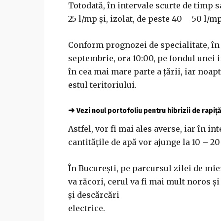
Totodată, în intervale scurte de timp s
25 l/mp şi, izolat, de peste 40 – 50 l/mp
Conform prognozei de specialitate, în 
septembrie, ora 10:00, pe fondul unei
în cea mai mare parte a ţării, iar noapt
estul teritoriului.
➜
Vezi noul portofoliu pentru hibrizii de rapiț
Astfel, vor fi mai ales averse, iar în i
cantităţile de apă vor ajunge la 10 – 20
În Bucureşti, pe parcursul zilei de mie
va răcori, cerul va fi mai mult noros şi
şi descărcări
electrice.