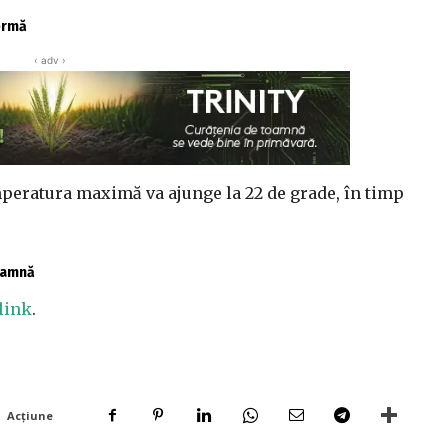
fermă
‹ adv ›
emperatura maximă va ajunge la 22 de grade, în timp
toamnă
link
.
Acțiune