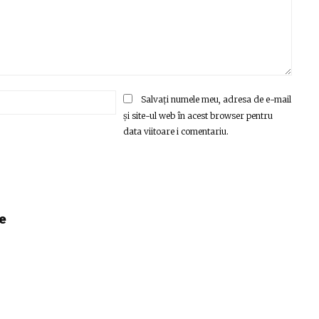
Email:*
Salvați numele meu, adresa de e-mail
și site-ul web în acest browser pentru
data viitoare i comentariu.
e