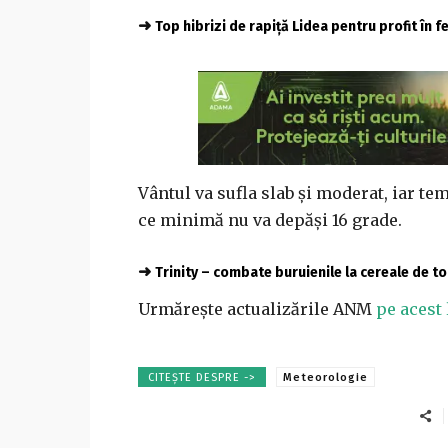
➜
Top hibrizi de rapiță Lidea pentru profit în 
Vântul va sufla slab şi moderat, iar t
ce minimă nu va depăşi 16 grade.
➜
Trinity – combate buruienile la cereale de 
Urmărește actualizările ANM
pe acest 
CITEȘTE DESPRE ->
Meteorologie