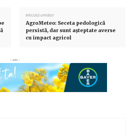
Articolul următor
pe
AgroMeteo: Seceta pedologică
nă
persistă, dar sunt așteptate averse
cu impact agricol
‹ adv ›