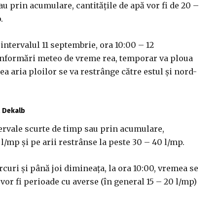
au prin acumulare, cantităţile de apă vor fi de 20 –
.
intervalul 11 septembrie, ora 10:00 – 12
 informări meteo de vreme rea, temporar va ploua
ea aria ploilor se va restrânge către estul şi nord-
ă Dekalb
ntervale scurte de timp sau prin acumulare,
 l/mp şi pe arii restrânse la peste 30 – 40 l/mp.
rcuri şi până joi dimineaţa, la ora 10:00, vremea se
 vor fi perioade cu averse (în general 15 – 20 l/mp)