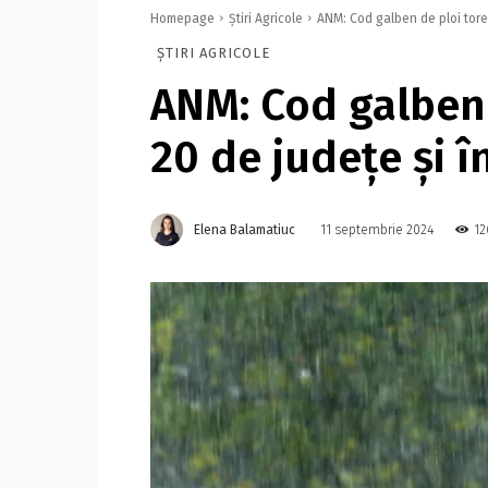
Homepage
Știri Agricole
ANM: Cod galben de ploi torenţ
ȘTIRI AGRICOLE
ANM: Cod galben 
20 de judeţe şi î
Elena Balamatiuc
12
11 septembrie 2024