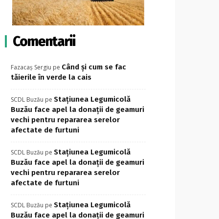
Comentarii
Când și cum se fac
Fazacaș Sergiu
pe
tăierile în verde la cais
Stațiunea Legumicolă
SCDL Buzău
pe
Buzău face apel la donații de geamuri
vechi pentru repararea serelor
afectate de furtuni
Stațiunea Legumicolă
SCDL Buzău
pe
Buzău face apel la donații de geamuri
vechi pentru repararea serelor
afectate de furtuni
Stațiunea Legumicolă
SCDL Buzău
pe
Buzău face apel la donații de geamuri