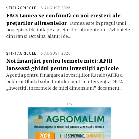
ȘTIRI AGRICOLE
6 AUGUST 2026
FAO: Lumea se confruntă cu noi creşteri ale
preţurilor alimentelor
Lumea este în pragul unui
nou episod de inflaţie a preţurilor alimentelor, războaiele
din Iran şi Ucraina, alături de...
ȘTIRI AGRICOLE
6 AUGUST 2026
Noi finanțări pentru fermele mici: AFIR
lansează ghidul pentru investiții agricole
Agenția pentru Finanțarea Investițiilor Rurale (AFIR) a
publicat Ghidul solicitantului pentru intervenția DR-14
„Investiții în fermele de mici dimensiuni”, document...
‹ adv ›