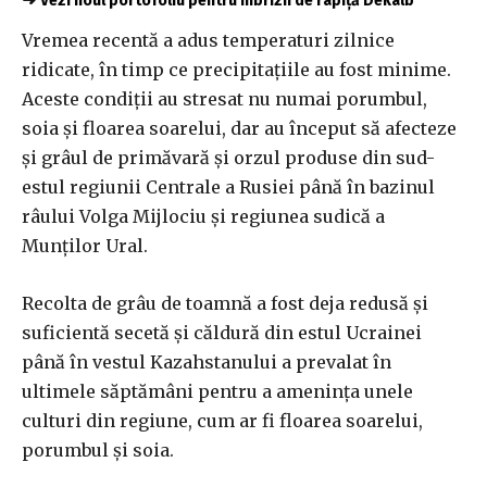
Vezi noul portofoliu pentru hibrizii de rapiță Dekalb
Vremea recentă a adus temperaturi zilnice
ridicate, în timp ce precipitațiile au fost minime.
Aceste condiții au stresat nu numai porumbul,
soia și floarea soarelui, dar au început să afecteze
și grâul de primăvară și orzul produse din sud-
estul regiunii Centrale a Rusiei până în bazinul
râului Volga Mijlociu și regiunea sudică a
Munților Ural.
Recolta de grâu de toamnă a fost deja redusă și
suficientă secetă și căldură din estul Ucrainei
până în vestul Kazahstanului a prevalat în
ultimele săptămâni pentru a amenința unele
culturi din regiune, cum ar fi floarea soarelui,
porumbul și soia.