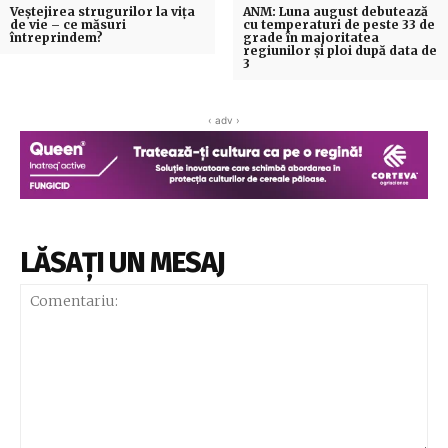
Veștejirea strugurilor la vița
ANM: Luna august debutează
de vie – ce măsuri
cu temperaturi de peste 33 de
întreprindem?
grade în majoritatea
regiunilor şi ploi după data de
3
‹ adv ›
LĂSAȚI UN MESAJ