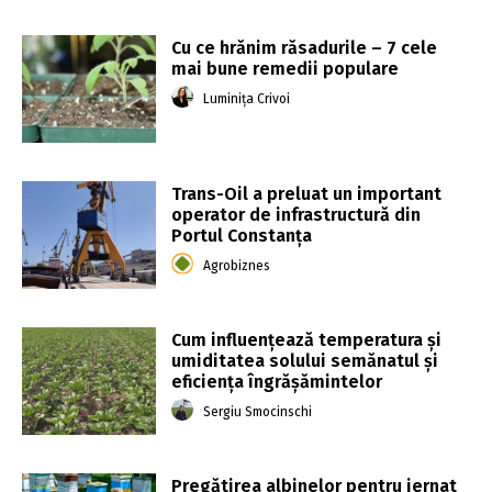
Cu ce hrănim răsadurile – 7 cele
mai bune remedii populare
Luminița Crivoi
Trans-Oil a preluat un important
operator de infrastructură din
Portul Constanța
Agrobiznes
Cum influențează temperatura și
umiditatea solului semănatul și
eficiența îngrășămintelor
Sergiu Smocinschi
Pregătirea albinelor pentru iernat