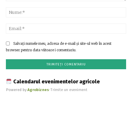
Comentariu:
Nu
Ema
Salvați numele meu, adresa de e-mail și site-ul web în acest
browser pentru data viitoare i comentariu.
Calendarul evenimentelor agricole
Powered by
Agrobiznes
•
Trimite un eveniment