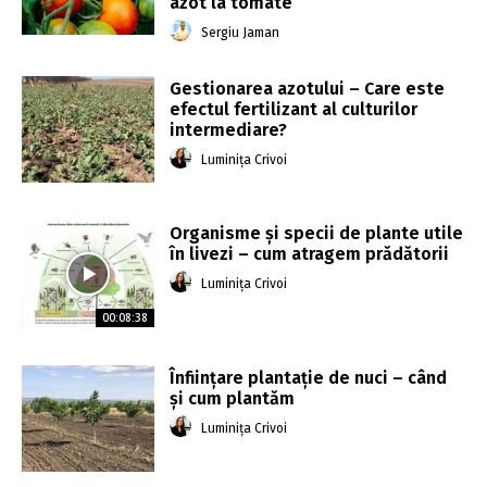
azot la tomate
Sergiu Jaman
Gestionarea azotului – Care este
efectul fertilizant al culturilor
intermediare?
Luminița Crivoi
Organisme și specii de plante utile
în livezi – cum atragem prădătorii
Luminița Crivoi
00:08:38
Înființare plantație de nuci – când
și cum plantăm
Luminița Crivoi