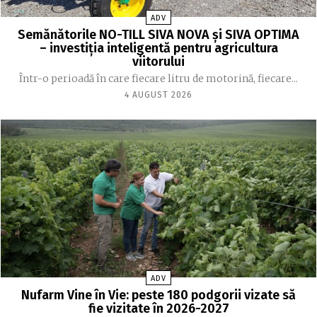
ADV
Semănătorile NO-TILL SIVA NOVA și SIVA OPTIMA
– investiția inteligentă pentru agricultura
viitorului
Într-o perioadă în care fiecare litru de motorină, fiecare...
4 AUGUST 2026
ADV
Nufarm Vine în Vie: peste 180 podgorii vizate să
fie vizitate în 2026-2027