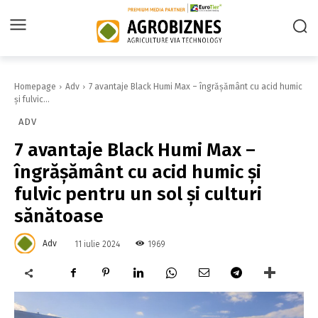
Homepage
Adv
7 avantaje Black Humi Max – îngrășământ cu acid humic
și fulvic...
ADV
7 avantaje Black Humi Max –
îngrășământ cu acid humic și
fulvic pentru un sol și culturi
sănătoase
Adv
1969
11 iulie 2024