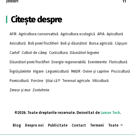
Joburi
11
Citește despre
AFIR
Agricultura conservativă
Agricultura ecologică
APIA
Apicultură
Avicultură
Boli pomi fructifieri
Boli și dăunători
Bursa agricolă
Căpșun
Cartof
Culturi de câmp
Cunicultura
Dăunători legume
Dăunători pomi fructiferi
Energie regenerabilă
Evenimente
Floricultură
Îngrășăminte
Irigare
Legumicultură
MADR
Ovine și caprine
Piscicultură
Pomicultură
Porcine
Știai că?!
Terenuri agricole
Viticultură
Zmeur și mur
Zootehnie
©2026. Toate drepturile rezervate. Dezvoltat de
Jaman Tech
.
Blog
Despre noi
Publicitate
Contact
Termeni
Toate