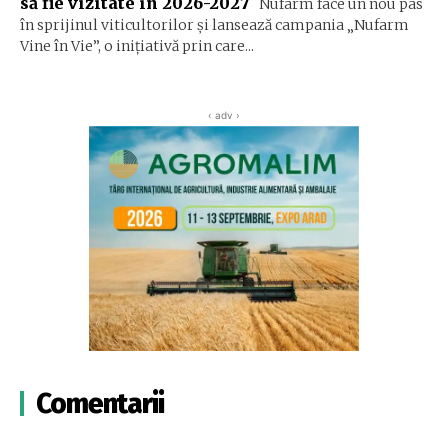
să fie vizitate în 2026-2027
Nufarm face un nou pas
în sprijinul viticultorilor și lansează campania „Nufarm
Vine în Vie”, o inițiativă prin care...
‹ adv ›
Comentarii