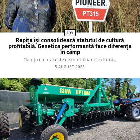
ADV
Rapița își consolidează statutul de cultură
profitabilă. Genetica performantă face diferența
în câmp
Rapița nu mai este de mult doar o cultură...
5 AUGUST 2026