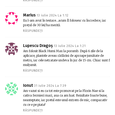
RĂSPUNDEȚI
Marius
13 iulie 2024 La 1:12
Eu l-am avut în testare…acum îl folosesc cu încredere, iar
prețul de 30 lei/ha merită.
RĂSPUNDEȚI
Lupescu Dragoș
13 iulie 2024 La 1:21
Am folosit Black Humi Max la porumb. După 6 zile de la
aplicare, plantele aveau rădăcini de aproape jumătate de
metru, iar cele netratate undeva în jur de 15 cm. Chiar sunt f
mulțumit.
RĂSPUNDEȚI
Ionut
31 iulie 2024 La 7:39
Am vazut si eu ca tot este promovat pe la Florin Nae si la
cativa fermieri mari, asa ca am luat. Rezultate foarte bune,
neasteptate, iar pretul este unul extrem de mic, comparativ
cu ce e pe piata!
RĂSPUNDEȚI